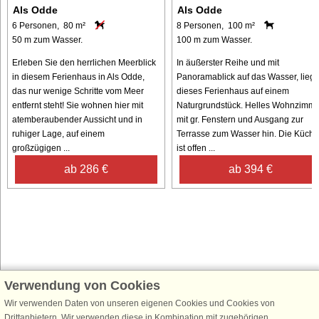
Als Odde
Als Odde
6 Personen, 80 m²
8 Personen, 100 m²
50 m zum Wasser.
100 m zum Wasser.
Erleben Sie den herrlichen Meerblick
In äußerster Reihe und mit
in diesem Ferienhaus in Als Odde,
Panoramablick auf das Wasser, liegt
das nur wenige Schritte vom Meer
dieses Ferienhaus auf einem
entfernt steht! Sie wohnen hier mit
Naturgrundstück. Helles Wohnzimme
atemberaubender Aussicht und in
mit gr. Fenstern und Ausgang zur
ruhiger Lage, auf einem
Terrasse zum Wasser hin. Die Küche
großzügigen ...
ist offen ...
ab 286 €
ab 394 €
Verwendung von Cookies
Schließen Sie sich 100.000 Ferienhaus-Fans an
Wir verwenden Daten von unseren eigenen Cookies und Cookies von
Erhalten Sie einen
Willkommensgutschein von 25 €
für Ihren nächsten
Drittanbietern. Wir verwenden diese in Kombination mit zugehörigen