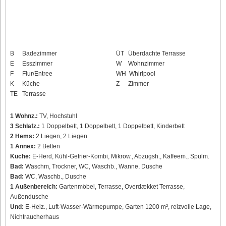
B
Badezimmer
ÜT
Überdachte Terrasse
E
Esszimmer
W
Wohnzimmer
F
Flur/Entree
WH
Whirlpool
K
Küche
Z
Zimmer
TE
Terrasse
1 Wohnz.:
TV, Hochstuhl
3 Schlafz.:
1 Doppelbett, 1 Doppelbett, 1 Doppelbett, Kinderbett
2 Hems:
2 Liegen, 2 Liegen
1 Annex:
2 Betten
Küche:
E-Herd, Kühl-Gefrier-Kombi, Mikrow., Abzugsh., Kaffeem., Spülm.
Bad:
Waschm, Trockner, WC, Waschb., Wanne, Dusche
Bad:
WC, Waschb., Dusche
1 Außenbereich:
Gartenmöbel, Terrasse, Overdækket Terrasse,
Außendusche
Und:
E-Heiz., Luft-Wasser-Wärmepumpe, Garten 1200 m², reizvolle Lage,
Nichtraucherhaus