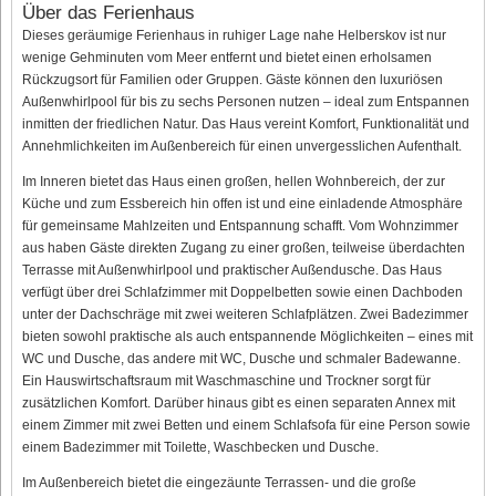
Über das Ferienhaus
Dieses geräumige Ferienhaus in ruhiger Lage nahe Helberskov ist nur
wenige Gehminuten vom Meer entfernt und bietet einen erholsamen
Rückzugsort für Familien oder Gruppen. Gäste können den luxuriösen
Außenwhirlpool für bis zu sechs Personen nutzen – ideal zum Entspannen
inmitten der friedlichen Natur. Das Haus vereint Komfort, Funktionalität und
Annehmlichkeiten im Außenbereich für einen unvergesslichen Aufenthalt.
Im Inneren bietet das Haus einen großen, hellen Wohnbereich, der zur
Küche und zum Essbereich hin offen ist und eine einladende Atmosphäre
für gemeinsame Mahlzeiten und Entspannung schafft. Vom Wohnzimmer
aus haben Gäste direkten Zugang zu einer großen, teilweise überdachten
Terrasse mit Außenwhirlpool und praktischer Außendusche. Das Haus
verfügt über drei Schlafzimmer mit Doppelbetten sowie einen Dachboden
unter der Dachschräge mit zwei weiteren Schlafplätzen. Zwei Badezimmer
bieten sowohl praktische als auch entspannende Möglichkeiten – eines mit
WC und Dusche, das andere mit WC, Dusche und schmaler Badewanne.
Ein Hauswirtschaftsraum mit Waschmaschine und Trockner sorgt für
zusätzlichen Komfort. Darüber hinaus gibt es einen separaten Annex mit
einem Zimmer mit zwei Betten und einem Schlafsofa für eine Person sowie
einem Badezimmer mit Toilette, Waschbecken und Dusche.
Im Außenbereich bietet die eingezäunte Terrassen- und die große