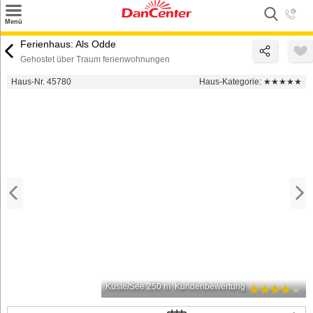
×
Menü
Suchen
Ferienhaus: Als Odde
Gehostet über Traum ferienwohnungen
Urlaubsziele
Haus-Nr. 45780
Haus-Kategorie:
★★★★★
Weitere Urlaubsziele
Angebote
Inspiration
Kontakt
Gut zu wissen
Login
Küste/See 250 m
Kundenbewertung