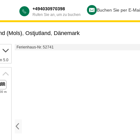
+494030970398
Buchen Sie per E-Mai
Rufen Sie an, um zu buchen
nd (Mols)
,
Ostjutland
,
Dänemark
Ferienhaus-Nr. 52741
n 5.0
00 m