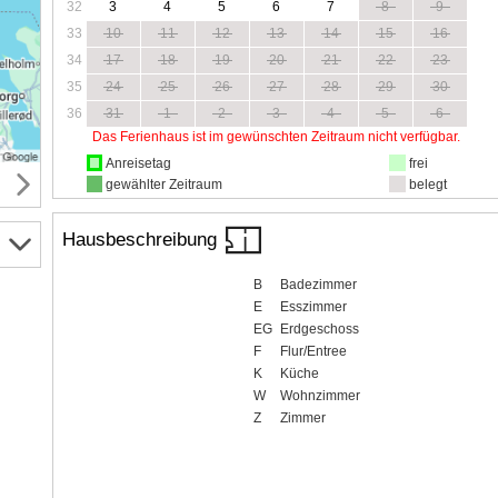
32
3
4
5
6
7
8
9
33
10
11
12
13
14
15
16
34
17
18
19
20
21
22
23
35
24
25
26
27
28
29
30
36
31
1
2
3
4
5
6
Das Ferienhaus ist im gewünschten Zeitraum nicht verfügbar.
Anreisetag
frei
gewählter Zeitraum
belegt
Hausbeschreibung
B
Badezimmer
E
Esszimmer
EG
Erdgeschoss
F
Flur/Entree
K
Küche
W
Wohnzimmer
Z
Zimmer