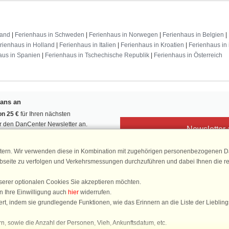
land
|
Ferienhaus in Schweden
|
Ferienhaus in Norwegen
|
Ferienhaus in Belgien
|
rienhaus in Holland
|
Ferienhaus in Italien
|
Ferienhaus in Kroatien
|
Ferienhaus in 
aus in Spanien
|
Ferienhaus in Tschechische Republik
|
Ferienhaus in Österreich
Fans an
n 25 €
für Ihren nächsten
ür den DanCenter Newsletter an.
Newsletter
, Gewinnspiele und Urlaubstipps!
tern. Wir verwenden diese in Kombination mit zugehörigen personenbezogenen Da
ebseite zu verfolgen und Verkehrsmessungen durchzuführen und dabei Ihnen die r
serer optionalen Cookies Sie akzeptieren möchten.
DanCenter 
n Ihre Einwilligung auch
hier
widerrufen.
4,
rt, indem sie grundlegende Funktionen, wie das Erinnern an die Liste der Lieblin
basierend auf mehr 1
n, sowie die Anzahl der Personen, Vieh, Ankunftsdatum, etc.
Sie sind hier: Øer Maritime Ferieby, Djursland (Mols), Dänemark