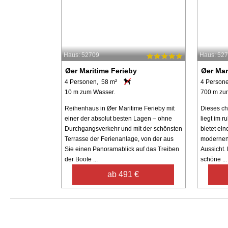
Haus: 52709
Haus: 52
Øer Maritime Ferieby
Øer Mar
4 Personen, 58 m²
4 Person
10 m zum Wasser.
700 m zu
Reihenhaus in Øer Maritime Ferieby mit
Dieses ch
einer der absolut besten Lagen – ohne
liegt im 
Durchgangsverkehr und mit der schönsten
bietet ei
Terrasse der Ferienanlage, von der aus
modernen
Sie einen Panoramablick auf das Treiben
Aussicht.
der Boote ...
schöne ...
ab 491 €