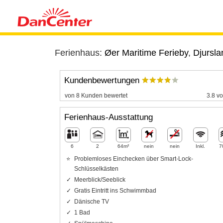
Ferienhaus:
Øer Maritime Ferieby
,
Djursla
Kundenbewertungen
von 8 Kunden bewertet
3.8 vo
Ferienhaus-Ausstattung
6
2
64m²
nein
nein
Inkl.
7
Problemloses Einchecken über Smart-Lock-
Schlüsselkästen
Meerblick/Seeblick
Gratis Eintritt ins Schwimmbad
Dänische TV
1 Bad