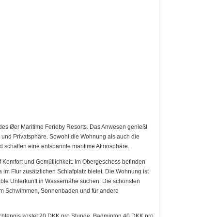
 des Øer Maritime Ferieby Resorts. Das Anwesen genießt
und Privatsphäre. Sowohl die Wohnung als auch die
nd schaffen eine entspannte maritime Atmosphäre.
uf Komfort und Gemütlichkeit. Im Obergeschoss befinden
im Flur zusätzlichen Schlafplatz bietet. Die Wohnung ist
table Unterkunft in Wassernähe suchen. Die schönsten
 zum Schwimmen, Sonnenbaden und für andere
chtennis kostet 20 DKK pro Stunde, Badminton 40 DKK pro