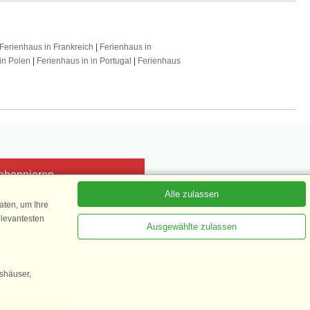
Ferienhaus in Frankreich
|
Ferienhaus in
in Polen
|
Ferienhaus in in Portugal
|
Ferienhaus
 abonnieren
Alle zulassen
ten, um Ihre
elevantesten
Ausgewählte zulassen
Kundenbewertung
1 von 5
gshäuser,
35.870 Kundenbewertungen