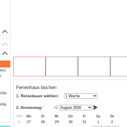
aben,
e
Ferienhaus buchen
ültig
1. Reisedauer wählen:
ültig
2. Anreisetag:
KW
Mo
Di
Mi
Do
Fr
Sa
So
31
27
28
29
30
31
1
2