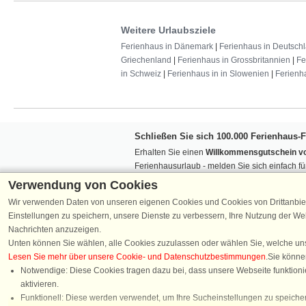
Weitere Urlaubsziele
Ferienhaus in Dänemark
|
Ferienhaus in Deutsch
Griechenland
|
Ferienhaus in Grossbritannien
|
Fe
in Schweiz
|
Ferienhaus in in Slowenien
|
Ferienh
Schließen Sie sich 100.000 Ferienhaus-
Erhalten Sie einen
Willkommensgutschein vo
Ferienhausurlaub - melden Sie sich einfach f
Verpassen Sie nie wieder exklusive Angebote
Verwendung von Cookies
Wir verwenden Daten von unseren eigenen Cookies und Cookies von Drittanbie
Einstellungen zu speichern, unsere Dienste zu verbessern, Ihre Nutzung der W
Nachrichten anzuzeigen.
Unten können Sie wählen, alle Cookies zuzulassen oder wählen Sie, welche un
Lesen Sie mehr über unsere Cookie- und Datenschutzbestimmungen
.Sie könne
Folgen Sie uns:
Notwendige: Diese Cookies tragen dazu bei, dass unsere Webseite funktionie
aktivieren.
Chatten
Funktionell: Diese werden verwendet, um Ihre Sucheinstellungen zu speicher