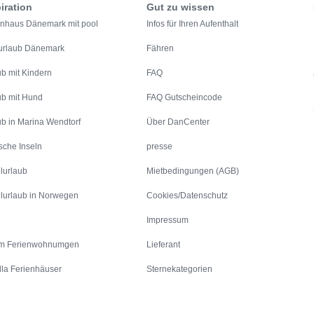
iration
Gut zu wissen
enhaus Dänemark mit pool
Infos für Ihren Aufenthalt
urlaub Dänemark
Fähren
ub mit Kindern
FAQ
ub mit Hund
FAQ Gutscheincode
ub in Marina Wendtorf
Über DanCenter
sche Inseln
presse
lurlaub
Mietbedingungen (AGB)
lurlaub in Norwegen
Cookies/Datenschutz
Impressum
m Ferienwohnumgen
Lieferant
lla Ferienhäuser
Sternekategorien