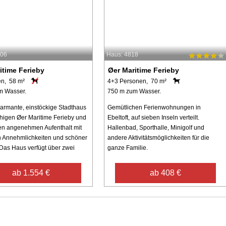
706
Haus: 4818
itime Ferieby
Øer Maritime Ferieby
en, 58 m²
4+3 Personen, 70 m²
m Wasser.
750 m zum Wasser.
armante, einstöckige Stadthaus
Gemütlichen Ferienwohnungen in
ruhigen Øer Maritime Ferieby und
Ebeltoft, auf sieben Inseln verteilt.
nen angenehmen Aufenthalt mit
Hallenbad, Sporthalle, Minigolf und
 Annehmlichkeiten und schöner
andere Aktivitätsmöglichkeiten für die
 Das Haus verfügt über zwei
ganze Familie.
ab 1.554 €
ab 408 €