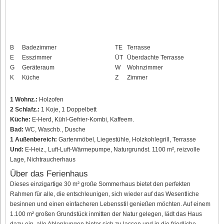
B
Badezimmer
TE
Terrasse
E
Esszimmer
ÜT
Überdachte Terrasse
G
Geräteraum
W
Wohnzimmer
K
Küche
Z
Zimmer
1 Wohnz.:
Holzofen
2 Schlafz.:
1 Koje, 1 Doppelbett
Küche:
E-Herd, Kühl-Gefrier-Kombi, Kaffeem.
Bad:
WC, Waschb., Dusche
1 Außenbereich:
Gartenmöbel, Liegestühle, Holzkohlegrill, Terrasse
Und:
E-Heiz., Luft-Luft-Wärmepumpe, Naturgrundst. 1100 m², reizvolle
Lage, Nichtraucherhaus
Über das Ferienhaus
Dieses einzigartige 30 m² große Sommerhaus bietet den perfekten
Rahmen für alle, die entschleunigen, sich wieder auf das Wesentliche
besinnen und einen einfacheren Lebensstil genießen möchten. Auf einem
1.100 m² großen Grundstück inmitten der Natur gelegen, lädt das Haus
dazu ein, alle Ablenkungen hinter sich zu lassen und in die friedliche