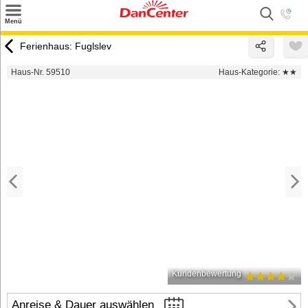
×
Menü
Suchen
Ferienhaus: Fuglslev
Urlaubsziele
Haus-Nr. 59510
Haus-Kategorie:
★★
Weitere Urlaubsziele
Angebote
Inspiration
Kontakt
Gut zu wissen
Login
Kundenbewertung
Anreise & Dauer auswählen