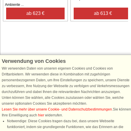
Ambiente ...
ab 623 €
ab 613 €
Verwendung von Cookies
Schließen Sie sich 100.000 Ferienhaus-Fans an
Wir verwenden Daten von unseren eigenen Cookies und Cookies von
Erhalten Sie einen
Willkommensgutschein von 25 €
für Ihren nächsten
Drittanbietern. Wir verwenden diese in Kombination mit zugehörigen
Ferienhausurlaub - melden Sie sich einfach für den DanCenter Newsletter
personenbezogenen Daten, um Ihre Einstellungen zu speichern, unsere Dienste
an. Verpassen Sie nie wieder exklusive Angebote, Gewinnspiele und
zu verbessern, Ihre Nutzung der Webseite zu verfolgen und Verkehrsmessungen
Urlaubstipps!
durchzuführen und dabei Ihnen die relevantesten Nachrichten anzuzeigen.
Unten können Sie wählen, alle Cookies zuzulassen oder wählen Sie, welche
unserer optionalen Cookies Sie akzeptieren möchten.
Lesen Sie mehr über unsere Cookie- und Datenschutzbestimmungen
.Sie können
Ihre Einwilligung auch
hier
widerrufen.
Newsletter abonnieren
Notwendige: Diese Cookies tragen dazu bei, dass unsere Webseite
funktioniert, indem sie grundlegende Funktionen, wie das Erinnern an die