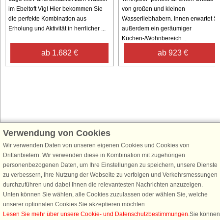
im Ebeltoft Vig! Hier bekommen Sie
von großen und kleinen
die perfekte Kombination aus
Wasserliebhabern. Innen erwartet Si
Erholung und Aktivität in herrlicher ...
außerdem ein geräumiger
Küchen-/Wohnbereich ...
ab 1.682 €
ab 923 €
Verwendung von Cookies
Schließen Sie sich 100.000 Ferienhaus-Fans an
Wir verwenden Daten von unseren eigenen Cookies und Cookies von
Erhalten Sie einen
Willkommensgutschein von 25 €
für Ihren nächsten
Drittanbietern. Wir verwenden diese in Kombination mit zugehörigen
Ferienhausurlaub - melden Sie sich einfach für den DanCenter Newsletter
personenbezogenen Daten, um Ihre Einstellungen zu speichern, unsere Dienste
an. Verpassen Sie nie wieder exklusive Angebote, Gewinnspiele und
zu verbessern, Ihre Nutzung der Webseite zu verfolgen und Verkehrsmessungen
Urlaubstipps!
durchzuführen und dabei Ihnen die relevantesten Nachrichten anzuzeigen.
Unten können Sie wählen, alle Cookies zuzulassen oder wählen Sie, welche
unserer optionalen Cookies Sie akzeptieren möchten.
Lesen Sie mehr über unsere Cookie- und Datenschutzbestimmungen
.Sie können