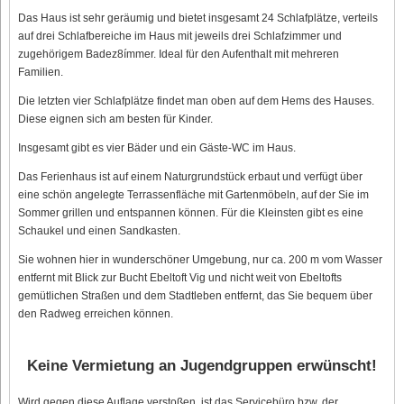
Das Haus ist sehr geräumig und bietet insgesamt 24 Schlafplätze, verteils
auf drei Schlafbereiche im Haus mit jeweils drei Schlafzimmer und
zugehörigem Badez8ímmer. Ideal für den Aufenthalt mit mehreren
Familien.
Die letzten vier Schlafplätze findet man oben auf dem Hems des Hauses.
Diese eignen sich am besten für Kinder.
Insgesamt gibt es vier Bäder und ein Gäste-WC im Haus.
Das Ferienhaus ist auf einem Naturgrundstück erbaut und verfügt über
eine schön angelegte Terrassenfläche mit Gartenmöbeln, auf der Sie im
Sommer grillen und entspannen können. Für die Kleinsten gibt es eine
Schaukel und einen Sandkasten.
Sie wohnen hier in wunderschöner Umgebung, nur ca. 200 m vom Wasser
entfernt mit Blick zur Bucht Ebeltoft Vig und nicht weit von Ebeltofts
gemütlichen Straßen und dem Stadtleben entfernt, das Sie bequem über
den Radweg erreichen können.
Keine Vermietung an Jugendgruppen erwünscht!
Wird gegen diese Auflage verstoßen, ist das Servicebüro bzw. der