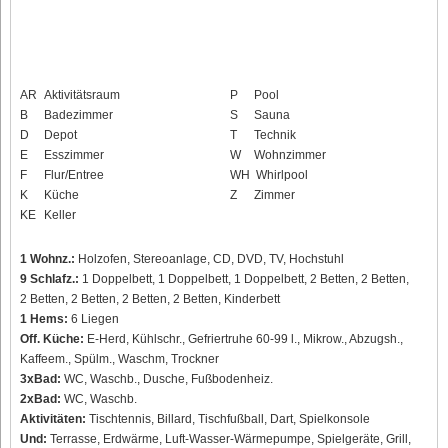
AR
Aktivitätsraum
P
Pool
B
Badezimmer
S
Sauna
D
Depot
T
Technik
E
Esszimmer
W
Wohnzimmer
F
Flur/Entree
WH
Whirlpool
K
Küche
Z
Zimmer
KE
Keller
1 Wohnz.:
Holzofen, Stereoanlage, CD, DVD, TV, Hochstuhl
9 Schlafz.:
1 Doppelbett, 1 Doppelbett, 1 Doppelbett, 2 Betten, 2 Betten,
2 Betten, 2 Betten, 2 Betten, 2 Betten, Kinderbett
1 Hems:
6 Liegen
Off. Küche:
E-Herd, Kühlschr., Gefriertruhe 60-99 l., Mikrow., Abzugsh.,
Kaffeem., Spülm., Waschm, Trockner
3xBad:
WC, Waschb., Dusche, Fußbodenheiz.
2xBad:
WC, Waschb.
Aktivitäten:
Tischtennis, Billard, Tischfußball, Dart, Spielkonsole
Und:
Terrasse, Erdwärme, Luft-Wasser-Wärmepumpe, Spielgeräte, Grill,