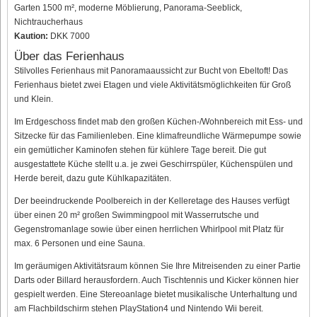
Garten 1500 m², moderne Möblierung, Panorama-Seeblick,
Nichtraucherhaus
Kaution:
DKK 7000
Über das Ferienhaus
Stilvolles Ferienhaus mit Panoramaaussicht zur Bucht von Ebeltoft! Das
Ferienhaus bietet zwei Etagen und viele Aktivitätsmöglichkeiten für Groß
und Klein.
Im Erdgeschoss findet mab den großen Küchen-/Wohnbereich mit Ess- und
Sitzecke für das Familienleben. Eine klimafreundliche Wärmepumpe sowie
ein gemütlicher Kaminofen stehen für kühlere Tage bereit. Die gut
ausgestattete Küche stellt u.a. je zwei Geschirrspüler, Küchenspülen und
Herde bereit, dazu gute Kühlkapazitäten.
Der beeindruckende Poolbereich in der Kelleretage des Hauses verfügt
über einen 20 m² großen Swimmingpool mit Wasserrutsche und
Gegenstromanlage sowie über einen herrlichen Whirlpool mit Platz für
max. 6 Personen und eine Sauna.
Im geräumigen Aktivitätsraum können Sie Ihre Mitreisenden zu einer Partie
Darts oder Billard herausfordern. Auch Tischtennis und Kicker können hier
gespielt werden. Eine Stereoanlage bietet musikalische Unterhaltung und
am Flachbildschirm stehen PlayStation4 und Nintendo Wii bereit.