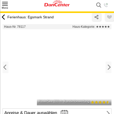
×
Menü
Suchen
Ferienhaus: Egsmark Strand
Urlaubsziele
Haus-Nr. 78117
Haus-Kategorie:
★★★★★
Weitere Urlaubsziele
Angebote
Inspiration
Kontakt
Gut zu wissen
Login
Küste/See 200 m
Kundenbewertung
Anreise & Dauer auswählen