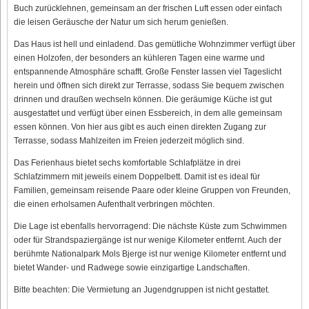
Buch zurücklehnen, gemeinsam an der frischen Luft essen oder einfach
die leisen Geräusche der Natur um sich herum genießen.
Das Haus ist hell und einladend. Das gemütliche Wohnzimmer verfügt über
einen Holzofen, der besonders an kühleren Tagen eine warme und
entspannende Atmosphäre schafft. Große Fenster lassen viel Tageslicht
herein und öffnen sich direkt zur Terrasse, sodass Sie bequem zwischen
drinnen und draußen wechseln können. Die geräumige Küche ist gut
ausgestattet und verfügt über einen Essbereich, in dem alle gemeinsam
essen können. Von hier aus gibt es auch einen direkten Zugang zur
Terrasse, sodass Mahlzeiten im Freien jederzeit möglich sind.
Das Ferienhaus bietet sechs komfortable Schlafplätze in drei
Schlafzimmern mit jeweils einem Doppelbett. Damit ist es ideal für
Familien, gemeinsam reisende Paare oder kleine Gruppen von Freunden,
die einen erholsamen Aufenthalt verbringen möchten.
Die Lage ist ebenfalls hervorragend: Die nächste Küste zum Schwimmen
oder für Strandspaziergänge ist nur wenige Kilometer entfernt. Auch der
berühmte Nationalpark Mols Bjerge ist nur wenige Kilometer entfernt und
bietet Wander- und Radwege sowie einzigartige Landschaften.
Bitte beachten: Die Vermietung an Jugendgruppen ist nicht gestattet.