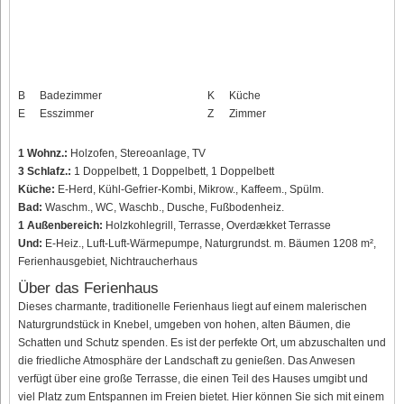
B
Badezimmer
K
Küche
E
Esszimmer
Z
Zimmer
1 Wohnz.:
Holzofen, Stereoanlage, TV
3 Schlafz.:
1 Doppelbett, 1 Doppelbett, 1 Doppelbett
Küche:
E-Herd, Kühl-Gefrier-Kombi, Mikrow., Kaffeem., Spülm.
Bad:
Waschm., WC, Waschb., Dusche, Fußbodenheiz.
1 Außenbereich:
Holzkohlegrill, Terrasse, Overdækket Terrasse
Und:
E-Heiz., Luft-Luft-Wärmepumpe, Naturgrundst. m. Bäumen 1208 m²,
Ferienhausgebiet, Nichtraucherhaus
Über das Ferienhaus
Dieses charmante, traditionelle Ferienhaus liegt auf einem malerischen
Naturgrundstück in Knebel, umgeben von hohen, alten Bäumen, die
Schatten und Schutz spenden. Es ist der perfekte Ort, um abzuschalten und
die friedliche Atmosphäre der Landschaft zu genießen. Das Anwesen
verfügt über eine große Terrasse, die einen Teil des Hauses umgibt und
viel Platz zum Entspannen im Freien bietet. Hier können Sie sich mit einem