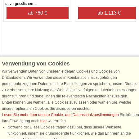
unvergesslichen ...
ab 760 €
ab 1.113 €
Verwendung von Cookies
Schließen Sie sich 100.000 Ferienhaus-Fans an
Wir verwenden Daten von unseren eigenen Cookies und Cookies von
Erhalten Sie einen
Willkommensgutschein von 25 €
für Ihren nächsten
Drittanbietern. Wir verwenden diese in Kombination mit zugehörigen
Ferienhausurlaub - melden Sie sich einfach für den DanCenter Newsletter
personenbezogenen Daten, um Ihre Einstellungen zu speichern, unsere Dienste
an. Verpassen Sie nie wieder exklusive Angebote, Gewinnspiele und
zu verbessern, Ihre Nutzung der Webseite zu verfolgen und Verkehrsmessungen
Urlaubstipps!
durchzuführen und dabei Ihnen die relevantesten Nachrichten anzuzeigen.
Unten können Sie wählen, alle Cookies zuzulassen oder wählen Sie, welche
unserer optionalen Cookies Sie akzeptieren möchten.
Lesen Sie mehr über unsere Cookie- und Datenschutzbestimmungen
.Sie können
Ihre Einwilligung auch
hier
widerrufen.
Newsletter abonnieren
Notwendige: Diese Cookies tragen dazu bei, dass unsere Webseite
funktioniert, indem sie grundlegende Funktionen, wie das Erinnern an die