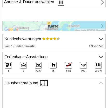
Anreise & Dauer auswählen
Karte
Kundenbewertungen
von 7 Kunden bewertet
4.3 von 5.0
Ferienhaus-Ausstattung
6
3
71m²
ja
nein
Inkl.
300 m
Hausbeschreibung