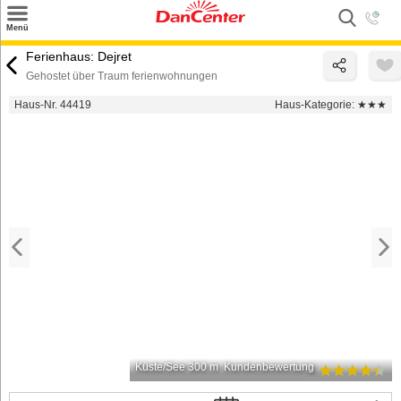
×
Menü
Suchen
Ferienhaus: Dejret
Gehostet über Traum ferienwohnungen
Urlaubsziele
Haus-Nr. 44419
Haus-Kategorie:
★★★
Weitere Urlaubsziele
Angebote
Inspiration
Kontakt
Gut zu wissen
Login
Küste/See 300 m
Kundenbewertung