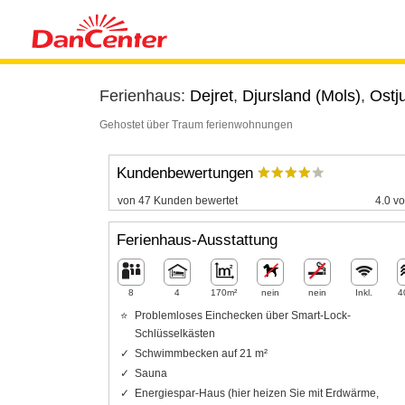
Ferienhaus:
Dejret
,
Djursland (Mols)
,
Ostj
Gehostet über Traum ferienwohnungen
Kundenbewertungen
von 47 Kunden bewertet
4.0 vo
Ferienhaus-Ausstattung
8
4
170m²
nein
nein
Inkl.
4
Problemloses Einchecken über Smart-Lock-
Schlüsselkästen
Schwimmbecken auf 21 m²
Sauna
Energiespar-Haus (hier heizen Sie mit Erdwärme,