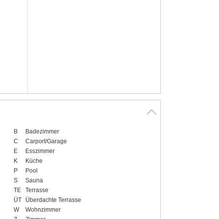
B
Badezimmer
C
Carport/Garage
E
Esszimmer
K
Küche
P
Pool
S
Sauna
TE
Terrasse
ÜT
Überdachte Terrasse
W
Wohnzimmer