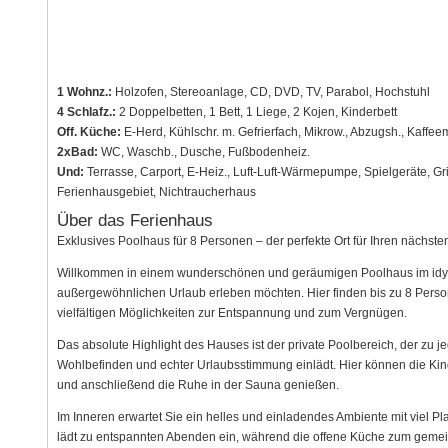
1 Wohnz.:
Holzofen, Stereoanlage, CD, DVD, TV, Parabol, Hochstuhl
4 Schlafz.:
2 Doppelbetten, 1 Bett, 1 Liege, 2 Kojen, Kinderbett
Off. Küche:
E-Herd, Kühlschr. m. Gefrierfach, Mikrow., Abzugsh., Kaffe
2xBad:
WC, Waschb., Dusche, Fußbodenheiz.
Und:
Terrasse, Carport, E-Heiz., Luft-Luft-Wärmepumpe, Spielgeräte, Gri
Ferienhausgebiet, Nichtraucherhaus
Über das Ferienhaus
Exklusives Poolhaus für 8 Personen – der perfekte Ort für Ihren nächste
Willkommen in einem wunderschönen und geräumigen Poolhaus im idyllis
außergewöhnlichen Urlaub erleben möchten. Hier finden bis zu 8 Persone
vielfältigen Möglichkeiten zur Entspannung und zum Vergnügen.
Das absolute Highlight des Hauses ist der private Poolbereich, der zu
Wohlbefinden und echter Urlaubsstimmung einlädt. Hier können die Ki
und anschließend die Ruhe in der Sauna genießen.
Im Inneren erwartet Sie ein helles und einladendes Ambiente mit viel P
lädt zu entspannten Abenden ein, während die offene Küche zum geme