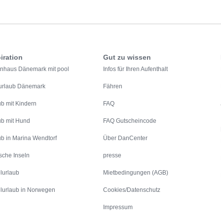
iration
Gut zu wissen
enhaus Dänemark mit pool
Infos für Ihren Aufenthalt
urlaub Dänemark
Fähren
ub mit Kindern
FAQ
ub mit Hund
FAQ Gutscheincode
ub in Marina Wendtorf
Über DanCenter
sche Inseln
presse
lurlaub
Mietbedingungen (AGB)
lurlaub in Norwegen
Cookies/Datenschutz
Impressum