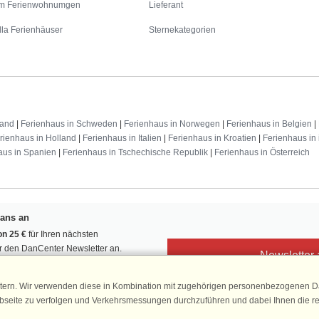
m Ferienwohnumgen
Lieferant
lla Ferienhäuser
Sternekategorien
land
|
Ferienhaus in Schweden
|
Ferienhaus in Norwegen
|
Ferienhaus in Belgien
|
rienhaus in Holland
|
Ferienhaus in Italien
|
Ferienhaus in Kroatien
|
Ferienhaus in 
aus in Spanien
|
Ferienhaus in Tschechische Republik
|
Ferienhaus in Österreich
Fans an
n 25 €
für Ihren nächsten
ür den DanCenter Newsletter an.
Newsletter
, Gewinnspiele und Urlaubstipps!
tern. Wir verwenden diese in Kombination mit zugehörigen personenbezogenen Da
ebseite zu verfolgen und Verkehrsmessungen durchzuführen und dabei Ihnen die r