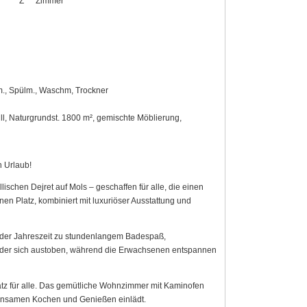
Z
Zimmer
em., Spülm., Waschm, Trockner
ll, Naturgrundst. 1800 m², gemischte Möblierung,
n Urlaub!
chen Dejret auf Mols – geschaffen für alle, die einen
n Platz, kombiniert mit luxuriöser Ausstattung und
 jeder Jahreszeit zu stundenlangem Badespaß,
nder sich austoben, während die Erwachsenen entspannen
latz für alle. Das gemütliche Wohnzimmer mit Kaminofen
insamen Kochen und Genießen einlädt.