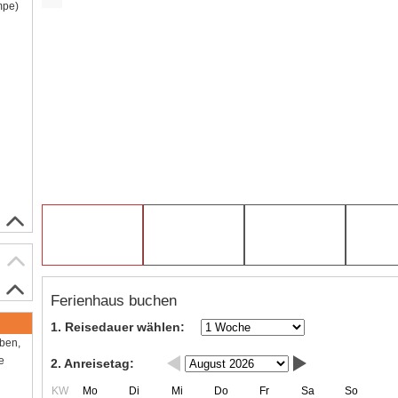
mpe)
Ferienhaus buchen
1. Reisedauer wählen:
aben,
e
2. Anreisetag:
KW
Mo
Di
Mi
Do
Fr
Sa
So