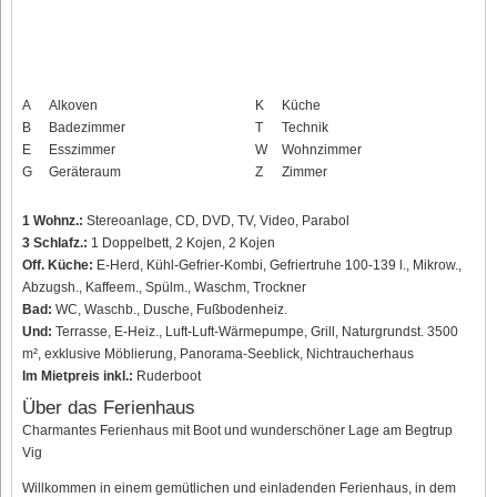
A
Alkoven
K
Küche
B
Badezimmer
T
Technik
E
Esszimmer
W
Wohnzimmer
G
Geräteraum
Z
Zimmer
1 Wohnz.:
Stereoanlage, CD, DVD, TV, Video, Parabol
3 Schlafz.:
1 Doppelbett, 2 Kojen, 2 Kojen
Off. Küche:
E-Herd, Kühl-Gefrier-Kombi, Gefriertruhe 100-139 l., Mikrow.,
Abzugsh., Kaffeem., Spülm., Waschm, Trockner
Bad:
WC, Waschb., Dusche, Fußbodenheiz.
Und:
Terrasse, E-Heiz., Luft-Luft-Wärmepumpe, Grill, Naturgrundst. 3500
m², exklusive Möblierung, Panorama-Seeblick, Nichtraucherhaus
Im Mietpreis inkl.:
Ruderboot
Über das Ferienhaus
Charmantes Ferienhaus mit Boot und wunderschöner Lage am Begtrup
Vig
Willkommen in einem gemütlichen und einladenden Ferienhaus, in dem