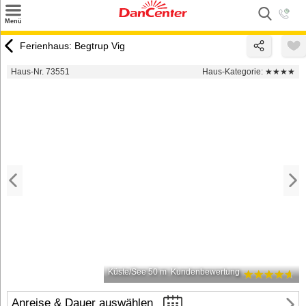
×
Menü
Suchen
Ferienhaus: Begtrup Vig
Urlaubsziele
Haus-Nr. 73551
Haus-Kategorie:
★★★★
Weitere Urlaubsziele
Angebote
Inspiration
Kontakt
Gut zu wissen
Login
Küste/See 50 m
Kundenbewertung
Anreise & Dauer auswählen