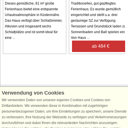
Dieses gemütliche, 81 m² große
Traditionelles, gut gepflegtes
Ferienhaus bietet eine entspannte
Ferienhaus. Es wurde gemütlich
Urlaubsatmosphäre in Küstennähe.
eingerichtet und stellt u.a. drei
Das Haus verfügt über Schlafzimmer,
geräumige SZ zur Verfügung.
Alkoven und insgesamt sechs
Terrassen und Grundstück laden zu
Schlafplätze und ist somit ideal für
Sonnenbaden und Ball spielen ein.
eine ...
Von Haus ...
ab 484 €
Verwendung von Cookies
Schließen Sie sich 100.000 Ferienhaus-Fans an
Wir verwenden Daten von unseren eigenen Cookies und Cookies von
Erhalten Sie einen
Willkommensgutschein von 25 €
für Ihren nächsten
Drittanbietern. Wir verwenden diese in Kombination mit zugehörigen
Ferienhausurlaub - melden Sie sich einfach für den DanCenter Newsletter
personenbezogenen Daten, um Ihre Einstellungen zu speichern, unsere Dienste
an. Verpassen Sie nie wieder exklusive Angebote, Gewinnspiele und
zu verbessern, Ihre Nutzung der Webseite zu verfolgen und Verkehrsmessungen
Urlaubstipps!
durchzuführen und dabei Ihnen die relevantesten Nachrichten anzuzeigen.