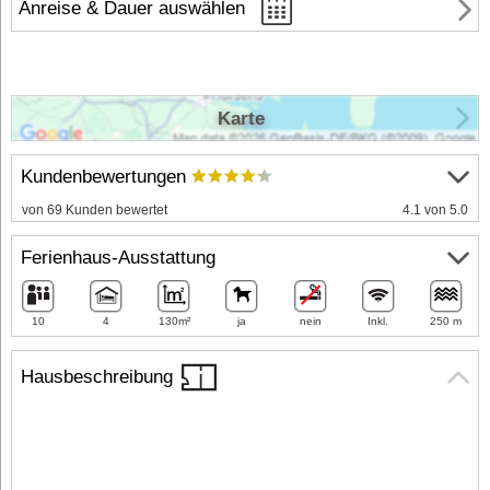
Anreise & Dauer auswählen
Karte
Kundenbewertungen
von 69 Kunden bewertet
4.1 von 5.0
Ferienhaus-Ausstattung
10
4
130m²
ja
nein
Inkl.
250 m
Hausbeschreibung