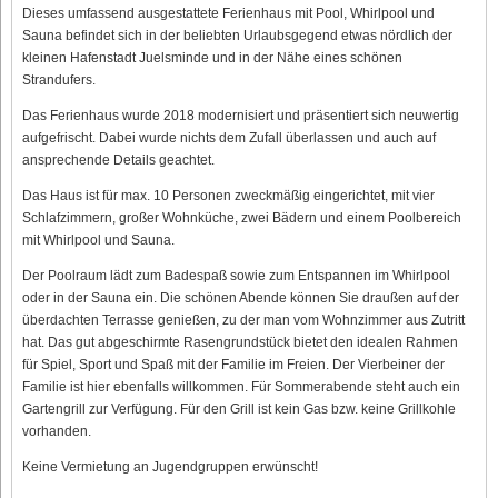
Dieses umfassend ausgestattete Ferienhaus mit Pool, Whirlpool und
Sauna befindet sich in der beliebten Urlaubsgegend etwas nördlich der
kleinen Hafenstadt Juelsminde und in der Nähe eines schönen
Strandufers.
Das Ferienhaus wurde 2018 modernisiert und präsentiert sich neuwertig
aufgefrischt. Dabei wurde nichts dem Zufall überlassen und auch auf
ansprechende Details geachtet.
Das Haus ist für max. 10 Personen zweckmäßig eingerichtet, mit vier
Schlafzimmern, großer Wohnküche, zwei Bädern und einem Poolbereich
mit Whirlpool und Sauna.
Der Poolraum lädt zum Badespaß sowie zum Entspannen im Whirlpool
oder in der Sauna ein. Die schönen Abende können Sie draußen auf der
überdachten Terrasse genießen, zu der man vom Wohnzimmer aus Zutritt
hat. Das gut abgeschirmte Rasengrundstück bietet den idealen Rahmen
für Spiel, Sport und Spaß mit der Familie im Freien. Der Vierbeiner der
Familie ist hier ebenfalls willkommen. Für Sommerabende steht auch ein
Gartengrill zur Verfügung. Für den Grill ist kein Gas bzw. keine Grillkohle
vorhanden.
Keine Vermietung an Jugendgruppen erwünscht!