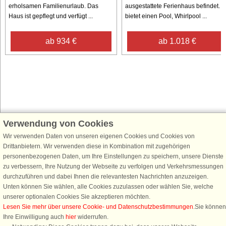
erholsamen Familienurlaub. Das
ausgestattete Ferienhaus befindet. E
Haus ist gepflegt und verfügt ...
bietet einen Pool, Whirlpool ...
ab 934 €
ab 1.018 €
Verwendung von Cookies
Schließen Sie sich 100.000 Ferienhaus-Fans an
Wir verwenden Daten von unseren eigenen Cookies und Cookies von
Erhalten Sie einen
Willkommensgutschein von 25 €
für Ihren nächsten
Drittanbietern. Wir verwenden diese in Kombination mit zugehörigen
Ferienhausurlaub - melden Sie sich einfach für den DanCenter Newsletter
personenbezogenen Daten, um Ihre Einstellungen zu speichern, unsere Dienste
an. Verpassen Sie nie wieder exklusive Angebote, Gewinnspiele und
zu verbessern, Ihre Nutzung der Webseite zu verfolgen und Verkehrsmessungen
Urlaubstipps!
durchzuführen und dabei Ihnen die relevantesten Nachrichten anzuzeigen.
Unten können Sie wählen, alle Cookies zuzulassen oder wählen Sie, welche
unserer optionalen Cookies Sie akzeptieren möchten.
Lesen Sie mehr über unsere Cookie- und Datenschutzbestimmungen
.Sie können
Ihre Einwilligung auch
hier
widerrufen.