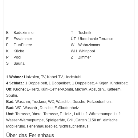
B
Badezimmer
T
Technik
E
Esszimmer
ÜT
Überdachte Terrasse
F
Flur/Entree
W
Wohnzimmer
K
Küche
WH
Whirlpool
P
Pool
Z
Zimmer
S
Sauna
1 Wohnz.:
Holzofen, TV, Kabel-TV, Hochstuhl
4 Schlafz.:
1 Doppelbett, 1 Doppelbett, 1 Doppelbett, 4 Kojen, Kinderbett
Off. Küche:
E-Herd, Kühl-Gefrier-Kombi, Mikrow., Abzugsh., Kaffeem.,
Spülm.
Bad:
Waschm, Trockner, WC, Waschb., Dusche, Fußbodenheiz.
Bad:
WC, Waschb., Dusche, Fußbodenheiz.
Und:
Terrasse, überd. Terrasse, E-Heiz., Luft-Luft-Wärmepumpe, Luft-
Wasser-Wärmepumpe, Spielgeräte, Grill, Garten 1150 m², einfache
Möblierung, Ferienhausgebiet, Nichtraucherhaus
Über das Ferienhaus