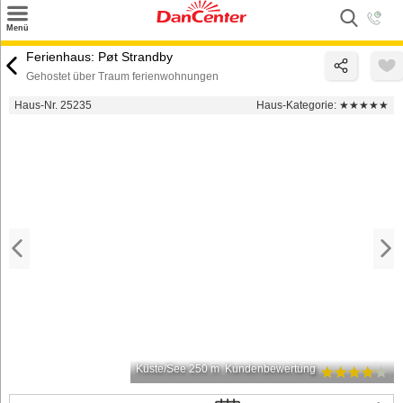
×
Menü
Suchen
Ferienhaus: Pøt Strandby
Gehostet über Traum ferienwohnungen
Urlaubsziele
Haus-Nr. 25235
Haus-Kategorie:
★★★★★
Weitere Urlaubsziele
Angebote
Inspiration
Kontakt
Gut zu wissen
Login
Küste/See 250 m
Kundenbewertung