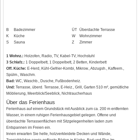
B
Badezimmer
ÜT
Überdachte Terrasse
K
Küche
W
Wohnzimmer
S
Sauna
Z
Zimmer
1 Wohnz.:
Holzofen, Radio, TV, Kabel-TV, Hochstuhl
3 Schlafz.:
1 Doppelbett, 1 Doppelbett, 2 Betten, Kinderbett
Off. Küche:
E-Herd, Kühl-Gefrier-Kombi, Mikrow., Abzugsh., Kaffeem.,
Spülm., Waschm.
Bad:
WC, Waschb., Dusche, Fußbodenheiz.
Und:
Terrasse, überd. Terrasse, E-Heiz., Grill, Garten 510 m², gemütliche
Möblierung, Meerblick/Seeblick, Nichtraucherhaus
Über das Ferienhaus
Ferienhaus auf einem Grundstück mit Ausblick zum ca. 200 m entfernten
Wasser, in einem ruhigen Ferienhausgebiet gelegen. Offene und
überdachte Terrassenflächen mit Sitzgelegenheiten laden zum
Entspannen im Freien ein.
Innen erwarten Sie helle, holzverkleidete Decken und Wände,
Teppichböden sowie geflieste Böden in Küche, Bad und Flur. Im