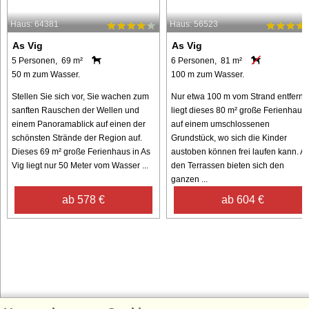
Haus: 64381
Haus: 56523
As Vig
As Vig
5 Personen, 69 m²
6 Personen, 81 m²
50 m zum Wasser.
100 m zum Wasser.
Stellen Sie sich vor, Sie wachen zum
Nur etwa 100 m vom Strand entfernt
sanften Rauschen der Wellen und
liegt dieses 80 m² große Ferienhaus
einem Panoramablick auf einen der
auf einem umschlossenen
schönsten Strände der Region auf.
Grundstück, wo sich die Kinder
Dieses 69 m² große Ferienhaus in As
austoben können frei laufen kann. Au
Vig liegt nur 50 Meter vom Wasser ...
den Terrassen bieten sich den
ganzen ...
ab 578 €
ab 604 €