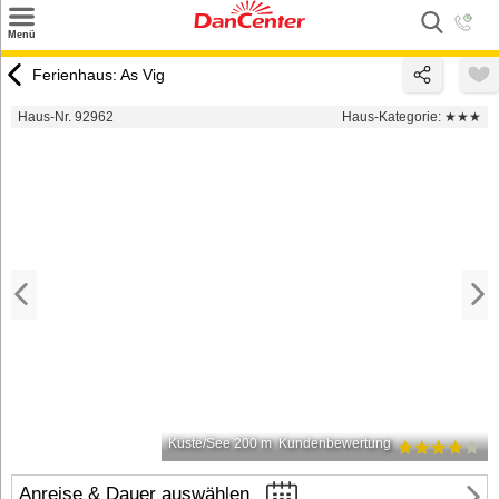
×
Menü
Suchen
Ferienhaus: As Vig
Urlaubsziele
Haus-Nr. 92962
Haus-Kategorie:
★★★
Weitere Urlaubsziele
Angebote
Inspiration
Kontakt
Gut zu wissen
Login
Küste/See 200 m
Kundenbewertung
Anreise & Dauer auswählen