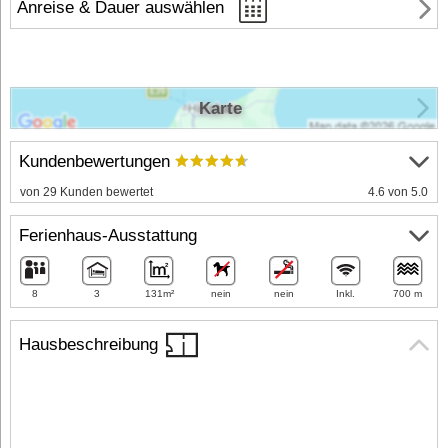
Anreise & Dauer auswählen
Karte
Kundenbewertungen
von 29 Kunden bewertet
4.6 von 5.0
Ferienhaus-Ausstattung
8
3
131m²
nein
nein
Inkl.
700 m
Hausbeschreibung