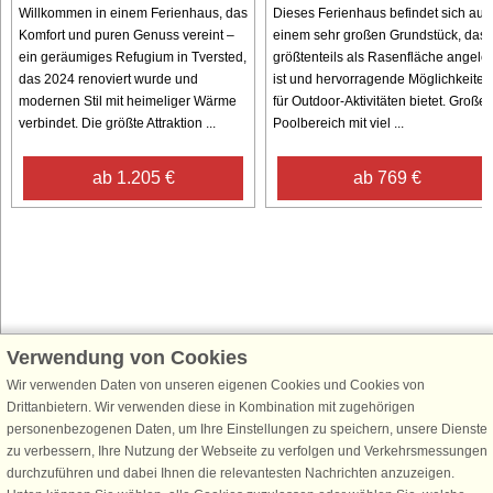
Willkommen in einem Ferienhaus, das
Dieses Ferienhaus befindet sich auf
Komfort und puren Genuss vereint –
einem sehr großen Grundstück, das
ein geräumiges Refugium in Tversted,
größtenteils als Rasenfläche angeleg
das 2024 renoviert wurde und
ist und hervorragende Möglichkeiten
modernen Stil mit heimeliger Wärme
für Outdoor-Aktivitäten bietet. Großer
verbindet. Die größte Attraktion ...
Poolbereich mit viel ...
ab 1.205 €
ab 769 €
Verwendung von Cookies
Schließen Sie sich 100.000 Ferienhaus-Fans an
Wir verwenden Daten von unseren eigenen Cookies und Cookies von
Erhalten Sie einen
Willkommensgutschein von 25 €
für Ihren nächsten
Drittanbietern. Wir verwenden diese in Kombination mit zugehörigen
Ferienhausurlaub - melden Sie sich einfach für den DanCenter Newsletter
personenbezogenen Daten, um Ihre Einstellungen zu speichern, unsere Dienste
an. Verpassen Sie nie wieder exklusive Angebote, Gewinnspiele und
zu verbessern, Ihre Nutzung der Webseite zu verfolgen und Verkehrsmessungen
Urlaubstipps!
durchzuführen und dabei Ihnen die relevantesten Nachrichten anzuzeigen.