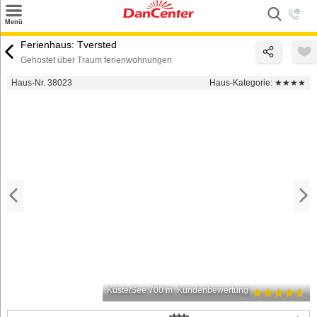
×
Menü
Suchen
Ferienhaus: Tversted
Gehostet über Traum ferienwohnungen
Urlaubsziele
Haus-Nr. 38023
Haus-Kategorie:
★★★★
Weitere Urlaubsziele
Angebote
Inspiration
Kontakt
Gut zu wissen
Login
Küste/See 700 m
Kundenbewertung