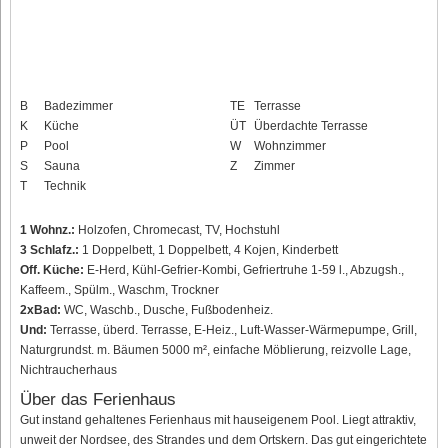
B
Badezimmer
TE
Terrasse
K
Küche
ÜT
Überdachte Terrasse
P
Pool
W
Wohnzimmer
S
Sauna
Z
Zimmer
T
Technik
1 Wohnz.:
Holzofen, Chromecast, TV, Hochstuhl
3 Schlafz.:
1 Doppelbett, 1 Doppelbett, 4 Kojen, Kinderbett
Off. Küche:
E-Herd, Kühl-Gefrier-Kombi, Gefriertruhe 1-59 l., Abzugsh.,
Kaffeem., Spülm., Waschm, Trockner
2xBad:
WC, Waschb., Dusche, Fußbodenheiz.
Und:
Terrasse, überd. Terrasse, E-Heiz., Luft-Wasser-Wärmepumpe, Grill,
Naturgrundst. m. Bäumen 5000 m², einfache Möblierung, reizvolle Lage,
Nichtraucherhaus
Über das Ferienhaus
Gut instand gehaltenes Ferienhaus mit hauseigenem Pool. Liegt attraktiv,
unweit der Nordsee, des Strandes und dem Ortskern. Das gut eingerichtete