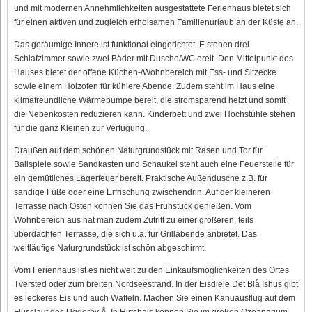
und mit modernen Annehmlichkeiten ausgestattete Ferienhaus bietet sich
für einen aktiven und zugleich erholsamen Familienurlaub an der Küste an.
Das geräumige Innere ist funktional eingerichtet. E stehen drei
Schlafzimmer sowie zwei Bäder mit Dusche/WC ereit. Den Mittelpunkt des
Hauses bietet der offene Küchen-/Wohnbereich mit Ess- und Sitzecke
sowie einem Holzofen für kühlere Abende. Zudem steht im Haus eine
klimafreundliche Wärmepumpe bereit, die stromsparend heizt und somit
die Nebenkosten reduzieren kann. Kinderbett und zwei Hochstühle stehen
für die ganz Kleinen zur Verfügung.
Draußen auf dem schönen Naturgrundstück mit Rasen und Tor für
Ballspiele sowie Sandkasten und Schaukel steht auch eine Feuerstelle für
ein gemütliches Lagerfeuer bereit. Praktische Außendusche z.B. für
sandige Füße oder eine Erfrischung zwischendrin. Auf der kleineren
Terrasse nach Osten können Sie das Frühstück genießen. Vom
Wohnbereich aus hat man zudem Zutritt zu einer größeren, teils
überdachten Terrasse, die sich u.a. für Grillabende anbietet. Das
weitläufige Naturgrundstück ist schön abgeschirmt.
Vom Ferienhaus ist es nicht weit zu den Einkaufsmöglichkeiten des Ortes
Tversted oder zum breiten Nordseestrand. In der Eisdiele Det Blå Ishus gibt
es leckeres Eis und auch Waffeln. Machen Sie einen Kanuausflug auf dem
Flusslauf des Uggerby Å. In Hirtshals können Sie im großen Ozeanarium