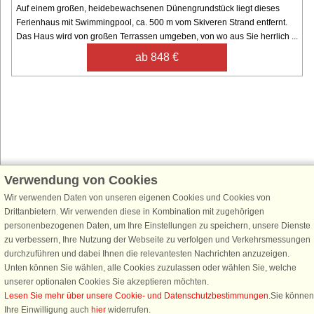
Auf einem großen, heidebewachsenen Dünengrundstück liegt dieses
Ferienhaus mit Swimmingpool, ca. 500 m vom Skiveren Strand entfernt.
Das Haus wird von großen Terrassen umgeben, von wo aus Sie herrlich ...
ab 848 €
Verwendung von Cookies
Schließen Sie sich 100.000 Ferienhaus-Fans an
Wir verwenden Daten von unseren eigenen Cookies und Cookies von
Erhalten Sie einen
Willkommensgutschein von 25 €
für Ihren nächsten
Drittanbietern. Wir verwenden diese in Kombination mit zugehörigen
Ferienhausurlaub - melden Sie sich einfach für den DanCenter Newsletter
personenbezogenen Daten, um Ihre Einstellungen zu speichern, unsere Dienste
an. Verpassen Sie nie wieder exklusive Angebote, Gewinnspiele und
zu verbessern, Ihre Nutzung der Webseite zu verfolgen und Verkehrsmessungen
Urlaubstipps!
durchzuführen und dabei Ihnen die relevantesten Nachrichten anzuzeigen.
Unten können Sie wählen, alle Cookies zuzulassen oder wählen Sie, welche
unserer optionalen Cookies Sie akzeptieren möchten.
Lesen Sie mehr über unsere Cookie- und Datenschutzbestimmungen
.Sie können
Ihre Einwilligung auch
hier
widerrufen.