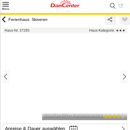
×
Menü
Suchen
Ferienhaus: Skiveren
Urlaubsziele
Haus-Nr. 37285
Haus-Kategorie:
★★★
Weitere Urlaubsziele
Angebote
Inspiration
Kontakt
Gut zu wissen
Login
Küste/See 600 m
Kundenbewertung
Anreise & Dauer auswählen