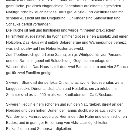
gemütliche, praktisch eingerichtete Ferienhaus auf einem ungestörten
Naturgrundstück. Auch hat das Haus große Süd- und Westterrassen mit
schöner Aussicht auf die Umgebung. Für Kinder sind Sandkasten und
Schaukelgerüst vorhanden.
Die Küche ist hell und funktionell und wurde mit vielen praktischen
Hilfsmitteln ausgestattet. Im Wohnzimmer gibt es einen Essplatz und einen
Holzofen. Das Haus wird mittels Solarenergie und Wärmepumpe beheizt,
was sich positiv auf Ihre Nebenkosten auswirkt.
Zum Poolbereich gehört eine Sauna, ein gr. Whirlpool für vier Personen
und ein Swimmingpool mit Beleuchtung, Gegenstromanlage und
Wasserrutsche. Das Haus ist mit den zwei Badezimmern und vier SZ auch
gut für zwei Familien geeignet.
Skiveren Strand ist der perfekte Ort, um prachtvolle Nordseenatur, weite,
langgestreckte Dünenlandschaften und Heideflächen zu erleben. Im
Sommer sind es ca. 400 m bis zum Kaufladen und Café/Restaurant.
Skiveren liegt in einem schönen und ruhigen Naturgebiet, direkt an der
Nordsee und den hohen Dünen der Tannis Bucht, wo es auch schöne
Wander- und Fahrradwege gibt. Hier finden Sie Ruhe und einen schönen
Badestrand in geringer Entfernung von Aktivitätsmöglichkeiten,
Einkaufsorten und Sehenswürdigkeiten.