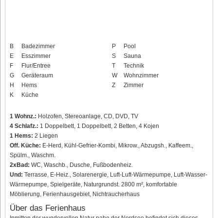
B
Badezimmer
P
Pool
E
Esszimmer
S
Sauna
F
Flur/Entree
T
Technik
G
Geräteraum
W
Wohnzimmer
H
Hems
Z
Zimmer
K
Küche
1 Wohnz.:
Holzofen, Stereoanlage, CD, DVD, TV
4 Schlafz.:
1 Doppelbett, 1 Doppelbett, 2 Betten, 4 Kojen
1 Hems:
2 Liegen
Off. Küche:
E-Herd, Kühl-Gefrier-Kombi, Mikrow., Abzugsh., Kaffeem.,
Spülm., Waschm.
2xBad:
WC, Waschb., Dusche, Fußbodenheiz.
Und:
Terrasse, E-Heiz., Solarenergie, Luft-Luft-Wärmepumpe, Luft-Wasser-
Wärmepumpe, Spielgeräte, Naturgrundst. 2800 m², komfortable
Möblierung, Ferienhausgebiet, Nichtraucherhaus
Über das Ferienhaus
Inmitten der wundervollen Natur nahe der Nordsee befindet sich dieses