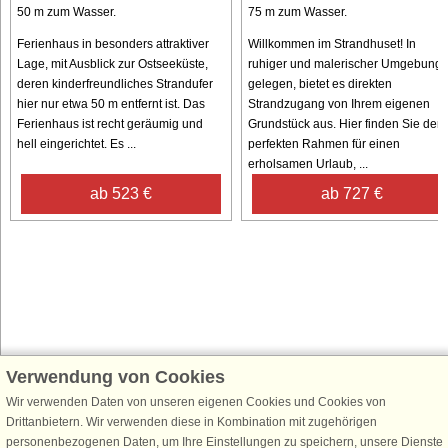
50 m zum Wasser.
75 m zum Wasser.
Ferienhaus in besonders attraktiver
Willkommen im Strandhuset! In
Lage, mit Ausblick zur Ostseeküste,
ruhiger und malerischer Umgebung
deren kinderfreundliches Strandufer
gelegen, bietet es direkten
hier nur etwa 50 m entfernt ist. Das
Strandzugang von Ihrem eigenen
Ferienhaus ist recht geräumig und
Grundstück aus. Hier finden Sie den
hell eingerichtet. Es ...
perfekten Rahmen für einen
erholsamen Urlaub, ...
ab 523 €
ab 727 €
Verwendung von Cookies
Schließen Sie sich 100.000 Ferienhaus-Fans an
Erhalten Sie einen
Willkommensgutschein von 25 €
für Ihren nächsten
Wir verwenden Daten von unseren eigenen Cookies und Cookies von
Ferienhausurlaub - melden Sie sich einfach für den DanCenter Newsletter
Drittanbietern. Wir verwenden diese in Kombination mit zugehörigen
an. Verpassen Sie nie wieder exklusive Angebote, Gewinnspiele und
personenbezogenen Daten, um Ihre Einstellungen zu speichern, unsere Dienste