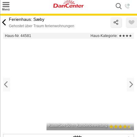
×
Menü
Suchen
Ferienhaus: Sæby
Gehostet über Traum ferienwohnungen
Urlaubsziele
Haus-Nr. 44581
Haus-Kategorie:
★★★★
Weitere Urlaubsziele
Angebote
Inspiration
Kontakt
Gut zu wissen
Login
Küste/See 50 m
Kundenbewertung