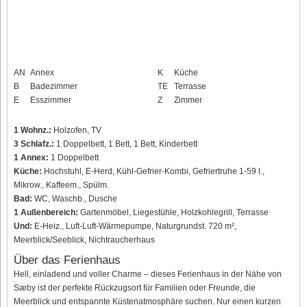
AN
Annex
K
Küche
B
Badezimmer
TE
Terrasse
E
Esszimmer
Z
Zimmer
1 Wohnz.:
Holzofen, TV
3 Schlafz.:
1 Doppelbett, 1 Bett, 1 Bett, Kinderbett
1 Annex:
1 Doppelbett
Küche:
Hochstuhl, E-Herd, Kühl-Gefrier-Kombi, Gefriertruhe 1-59 l.,
Mikrow., Kaffeem., Spülm.
Bad:
WC, Waschb., Dusche
1 Außenbereich:
Gartenmöbel, Liegestühle, Holzkohlegrill, Terrasse
Und:
E-Heiz., Luft-Luft-Wärmepumpe, Naturgrundst. 720 m²,
Meerblick/Seeblick, Nichtraucherhaus
Über das Ferienhaus
Hell, einladend und voller Charme – dieses Ferienhaus in der Nähe von
Sæby ist der perfekte Rückzugsort für Familien oder Freunde, die
Meerblick und entspannte Küstenatmosphäre suchen. Nur einen kurzen