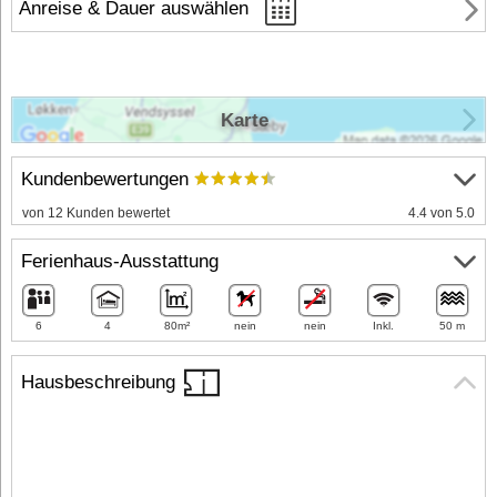
Anreise & Dauer auswählen
Karte
Kundenbewertungen
von 12 Kunden bewertet
4.4 von 5.0
Ferienhaus-Ausstattung
6
4
80m²
nein
nein
Inkl.
50 m
Hausbeschreibung