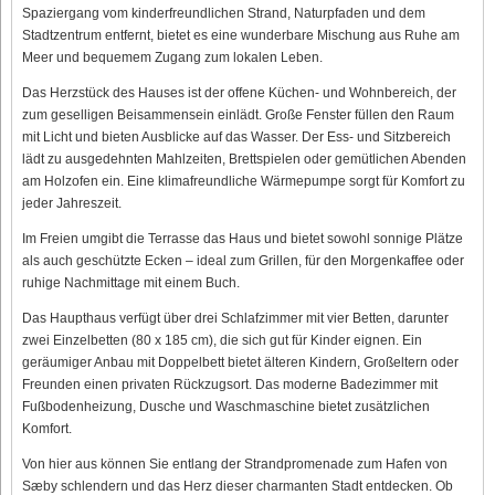
Spaziergang vom kinderfreundlichen Strand, Naturpfaden und dem
Stadtzentrum entfernt, bietet es eine wunderbare Mischung aus Ruhe am
Meer und bequemem Zugang zum lokalen Leben.
Das Herzstück des Hauses ist der offene Küchen- und Wohnbereich, der
zum geselligen Beisammensein einlädt. Große Fenster füllen den Raum
mit Licht und bieten Ausblicke auf das Wasser. Der Ess- und Sitzbereich
lädt zu ausgedehnten Mahlzeiten, Brettspielen oder gemütlichen Abenden
am Holzofen ein. Eine klimafreundliche Wärmepumpe sorgt für Komfort zu
jeder Jahreszeit.
Im Freien umgibt die Terrasse das Haus und bietet sowohl sonnige Plätze
als auch geschützte Ecken – ideal zum Grillen, für den Morgenkaffee oder
ruhige Nachmittage mit einem Buch.
Das Haupthaus verfügt über drei Schlafzimmer mit vier Betten, darunter
zwei Einzelbetten (80 x 185 cm), die sich gut für Kinder eignen. Ein
geräumiger Anbau mit Doppelbett bietet älteren Kindern, Großeltern oder
Freunden einen privaten Rückzugsort. Das moderne Badezimmer mit
Fußbodenheizung, Dusche und Waschmaschine bietet zusätzlichen
Komfort.
Von hier aus können Sie entlang der Strandpromenade zum Hafen von
Sæby schlendern und das Herz dieser charmanten Stadt entdecken. Ob