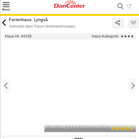
×
Menü
Suchen
Ferienhaus: Lyngså
Gehostet über Traum ferienwohnungen
Urlaubsziele
Haus-Nr. 44336
Haus-Kategorie:
★★★★
Weitere Urlaubsziele
Angebote
Inspiration
Kontakt
Gut zu wissen
Login
Küste/See 1,2 km
Kundenbewertung