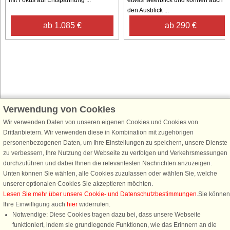
den Ausblick ...
ab 1.085 €
ab 290 €
Verwendung von Cookies
Schließen Sie sich 100.000 Ferienhaus-Fans an
Wir verwenden Daten von unseren eigenen Cookies und Cookies von
Erhalten Sie einen
Willkommensgutschein von 25 €
für Ihren nächsten
Drittanbietern. Wir verwenden diese in Kombination mit zugehörigen
Ferienhausurlaub - melden Sie sich einfach für den DanCenter Newsletter
personenbezogenen Daten, um Ihre Einstellungen zu speichern, unsere Dienste
an. Verpassen Sie nie wieder exklusive Angebote, Gewinnspiele und
zu verbessern, Ihre Nutzung der Webseite zu verfolgen und Verkehrsmessungen
Urlaubstipps!
durchzuführen und dabei Ihnen die relevantesten Nachrichten anzuzeigen.
Unten können Sie wählen, alle Cookies zuzulassen oder wählen Sie, welche
unserer optionalen Cookies Sie akzeptieren möchten.
Lesen Sie mehr über unsere Cookie- und Datenschutzbestimmungen
.Sie können
Ihre Einwilligung auch
hier
widerrufen.
Newsletter abonnieren
Notwendige: Diese Cookies tragen dazu bei, dass unsere Webseite
funktioniert, indem sie grundlegende Funktionen, wie das Erinnern an die