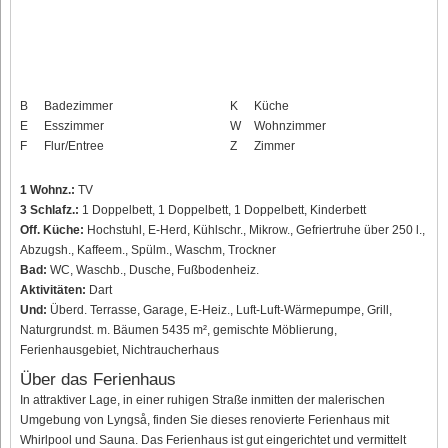
B
Badezimmer
K
Küche
E
Esszimmer
W
Wohnzimmer
F
Flur/Entree
Z
Zimmer
1 Wohnz.:
TV
3 Schlafz.:
1 Doppelbett, 1 Doppelbett, 1 Doppelbett, Kinderbett
Off. Küche:
Hochstuhl, E-Herd, Kühlschr., Mikrow., Gefriertruhe über 250 l.,
Abzugsh., Kaffeem., Spülm., Waschm, Trockner
Bad:
WC, Waschb., Dusche, Fußbodenheiz.
Aktivitäten:
Dart
Und:
Überd. Terrasse, Garage, E-Heiz., Luft-Luft-Wärmepumpe, Grill,
Naturgrundst. m. Bäumen 5435 m², gemischte Möblierung,
Ferienhausgebiet, Nichtraucherhaus
Über das Ferienhaus
In attraktiver Lage, in einer ruhigen Straße inmitten der malerischen
Umgebung von Lyngså, finden Sie dieses renovierte Ferienhaus mit
Whirlpool und Sauna. Das Ferienhaus ist gut eingerichtet und vermittelt