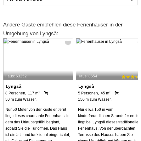
Andere Gäste empfehlen diese Ferienhäuser in der
Umgebung von Lyngså:
Haus: 63252
Haus: 8654
Lyngså
Lyngså
8 Personen, 117 m²
5 Personen, 45 m²
50 m zum Wasser.
150 m zum Wasser.
Nur 50 Meter von der Küste entfernt
Nur etwa 150 m vom
liegt dieses charmante Ferienhaus, in
kinderfreundlichen Strandufer entfer
dem das Urlaubsgefühl beginnt,
liegt bei Lyngså dieses traditionelle
sobald Sie die Tür öffnen. Das Haus
Ferienhaus. Von der überdachten
ist einfach und funktional eingerichtet,
Terrasse des Hauses haben Sie
mit Fokus auf Entspannung ...
etwas Meerblick und können auch