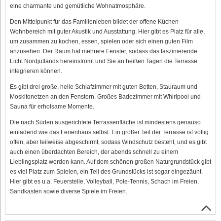
eine charmante und gemütliche Wohnatmosphäre.
Den Mittelpunkt für das Familienleben bildet der offene Küchen-
Wohnbereich mit guter Akustik und Ausstattung. Hier gibt es Platz für alle,
um zusammen zu kochen, essen, spielen oder sich einen guten Film
anzusehen. Der Raum hat mehrere Fenster, sodass das faszinierende
Licht Nordjütlands hereinströmt und Sie an heißen Tagen die Terrasse
integrieren können.
Es gibt drei große, helle Schlafzimmer mit guten Betten, Stauraum und
Moskitonetzen an den Fenstern. Großes Badezimmer mit Whirlpool und
Sauna für erholsame Momente.
Die nach Süden ausgerichtete Terrassenfläche ist mindestens genauso
einladend wie das Ferienhaus selbst. Ein großer Teil der Terrasse ist völlig
offen, aber teilweise abgeschirmt, sodass Windschutz besteht, und es gibt
auch einen überdachten Bereich, der abends schnell zu einem
Lieblingsplatz werden kann. Auf dem schönen großen Naturgrundstück gibt
es viel Platz zum Spielen, ein Teil des Grundstücks ist sogar eingezäunt.
Hier gibt es u.a. Feuerstelle, Volleyball, Pole-Tennis, Schach im Freien,
Sandkasten sowie diverse Spiele im Freien.