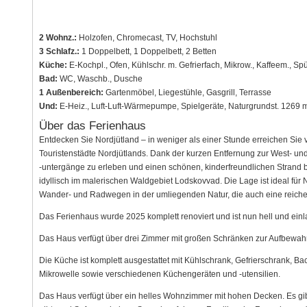
2 Wohnz.:
Holzofen, Chromecast, TV, Hochstuhl
3 Schlafz.:
1 Doppelbett, 1 Doppelbett, 2 Betten
Küche:
E-Kochpl., Ofen, Kühlschr. m. Gefrierfach, Mikrow., Kaffeem., S
Bad:
WC, Waschb., Dusche
1 Außenbereich:
Gartenmöbel, Liegestühle, Gasgrill, Terrasse
Und:
E-Heiz., Luft-Luft-Wärmepumpe, Spielgeräte, Naturgrundst. 1269 
Über das Ferienhaus
Entdecken Sie Nordjütland – in weniger als einer Stunde erreichen Sie vi
Touristenstädte Nordjütlands. Dank der kurzen Entfernung zur West- un
-untergänge zu erleben und einen schönen, kinderfreundlichen Strand 
idyllisch im malerischen Waldgebiet Lodskovvad. Die Lage ist ideal für 
Wander- und Radwegen in der umliegenden Natur, die auch eine reiche T
Das Ferienhaus wurde 2025 komplett renoviert und ist nun hell und ein
Das Haus verfügt über drei Zimmer mit großen Schränken zur Aufbewahr
Die Küche ist komplett ausgestattet mit Kühlschrank, Gefrierschrank, B
Mikrowelle sowie verschiedenen Küchengeräten und -utensilien.
Das Haus verfügt über ein helles Wohnzimmer mit hohen Decken. Es g