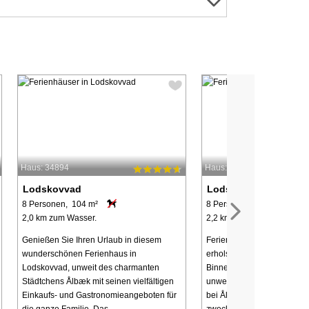
Haus: 34894
Haus: 8470
Lodskovvad
Lodskovvad
8 Personen, 104 m²
8 Personen, 96 m²
2,0 km zum Wasser.
2,2 km zum Wasser.
Genießen Sie Ihren Urlaub in diesem
Ferienhaus mit Whirlpool i
wunderschönen Ferienhaus in
erholsame Stunden. Liegt e
Lodskovvad, unweit des charmanten
Binnenland bei Lodskovva
Städtchens Ålbæk mit seinen vielfältigen
unweit des kinderfreundlic
Einkaufs- und Gastronomieangeboten für
bei Ålbæk. Das Haus ist ein
die ganze Familie. Das ...
zweckmäßig ...