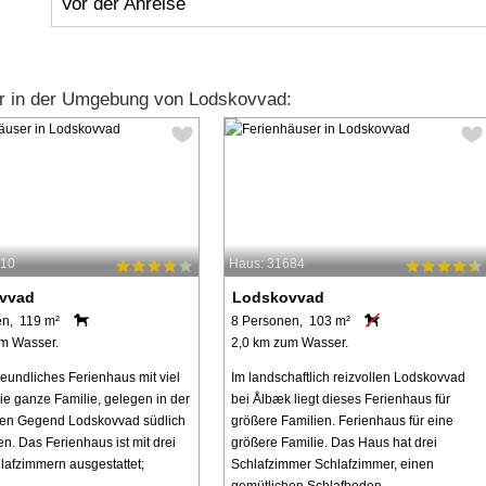
Vor der Anreise
r in der Umgebung von Lodskovvad:
410
Haus: 31684
vvad
Lodskovvad
en, 119 m²
8 Personen, 103 m²
m Wasser.
2,0 km zum Wasser.
reundliches Ferienhaus mit viel
Im landschaftlich reizvollen Lodskovvad
die ganze Familie, gelegen in der
bei Ålbæk liegt dieses Ferienhaus für
hen Gegend Lodskovvad südlich
größere Familien. Ferienhaus für eine
n. Das Ferienhaus ist mit drei
größere Familie. Das Haus hat drei
lafzimmern ausgestattet;
Schlafzimmer Schlafzimmer, einen
..
gemütlichen Schlafboden ...