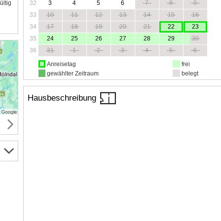
32
3
4
5
6
7
8
9
ültig
33
10
11
12
13
14
15
16
34
17
18
19
20
21
22
23
35
24
25
26
27
28
29
30
36
31
1
2
3
4
5
6
Anreisetag
frei
gewählter Zeitraum
belegt
Hausbeschreibung