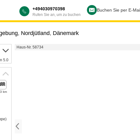
+494030970398
Buchen Sie per E-Mai
Rufen Sie an, um zu buchen
gebung
,
Nordjütland
,
Dänemark
Haus-Nr. 58734
n 5.0
,3 km
mpe)