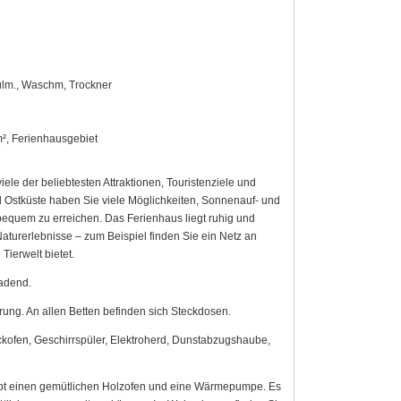
pülm., Waschm, Trockner
m², Ferienhausgebiet
ele der beliebtesten Attraktionen, Touristenziele und
d Ostküste haben Sie viele Möglichkeiten, Sonnenauf- und
bequem zu erreichen. Das Ferienhaus liegt ruhig und
Naturerlebnisse – zum Beispiel finden Sie ein Netz an
ierwelt bietet.
ladend.
ung. An allen Betten befinden sich Steckdosen.
ackofen, Geschirrspüler, Elektroherd, Dunstabzugshaube,
ibt einen gemütlichen Holzofen und eine Wärmepumpe. Es