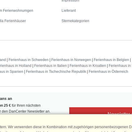
Impressum
m Ferienwohnumgen
Lieferant
lla Ferienhäuser
Sternekategorien
land
|
Ferienhaus in Schweden
|
Ferienhaus in Norwegen
|
Ferienhaus in Belgien
|
rienhaus in Holland
|
Ferienhaus in Italien
|
Ferienhaus in Kroatien
|
Ferienhaus in 
aus in Spanien
|
Ferienhaus in Tschechische Republik
|
Ferienhaus in Österreich
Fans an
n 25 €
für Ihren nächsten
ür den DanCenter Newsletter an.
Newsletter
, Gewinnspiele und Urlaubstipps!
tern. Wir verwenden diese in Kombination mit zugehörigen personenbezogenen Da