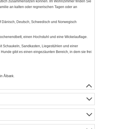
mütlich zusammensitzen können. Im Wohnzimmer finden Sie
 Familie an kalten oder regnerischen Tagen oder an
f Dänisch, Deutsch, Schwedisch und Norwegisch
ochenendbett, einen Hochstuhl und eine Wickelauflage.
t Schaukeln, Sandkasten, Liegestühlen und einer
r Hunde gibt es einen eingezäunten Bereich, in dem sie frei
in Ålbæk.