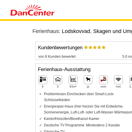
Ferienhaus:
Lodskovvad
,
Skagen und Um
Kundenbewertungen
von 8 Kunden bewertet
5.0 vo
Ferienhaus-Ausstattung
6
3
83m²
ja
nein
Inkl.
2
Problemloses Einchecken über Smart-Lock-
Schlüsselkästen
Energiespar-Haus (hier heizen Sie mit Erdwärme,
Sonnenenergie, Luft-Luft- oder Luft-Wasser-Wärmepu
Kamin/Holzofen/Bioethanol-Kamin
Deutsche TV Programme: Mindestens 2 Kanäle
Dänische TV