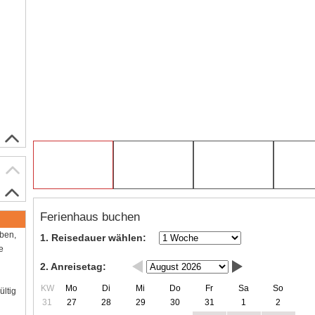
Ferienhaus buchen
aben,
1. Reisedauer wählen:
e
2. Anreisetag:
KW
Mo
Di
Mi
Do
Fr
Sa
So
ültig
31
27
28
29
30
31
1
2