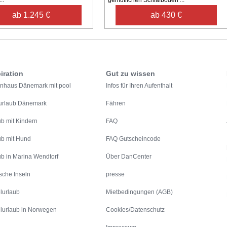
ab 1.245 €
ab 430 €
iration
Gut zu wissen
enhaus Dänemark mit pool
Infos für Ihren Aufenthalt
urlaub Dänemark
Fähren
ub mit Kindern
FAQ
ub mit Hund
FAQ Gutscheincode
ub in Marina Wendtorf
Über DanCenter
sche Inseln
presse
lurlaub
Mietbedingungen (AGB)
lurlaub in Norwegen
Cookies/Datenschutz