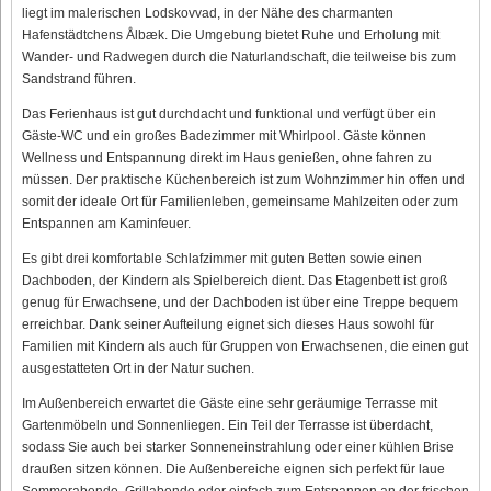
liegt im malerischen Lodskovvad, in der Nähe des charmanten
Hafenstädtchens Ålbæk. Die Umgebung bietet Ruhe und Erholung mit
Wander- und Radwegen durch die Naturlandschaft, die teilweise bis zum
Sandstrand führen.
Das Ferienhaus ist gut durchdacht und funktional und verfügt über ein
Gäste-WC und ein großes Badezimmer mit Whirlpool. Gäste können
Wellness und Entspannung direkt im Haus genießen, ohne fahren zu
müssen. Der praktische Küchenbereich ist zum Wohnzimmer hin offen und
somit der ideale Ort für Familienleben, gemeinsame Mahlzeiten oder zum
Entspannen am Kaminfeuer.
Es gibt drei komfortable Schlafzimmer mit guten Betten sowie einen
Dachboden, der Kindern als Spielbereich dient. Das Etagenbett ist groß
genug für Erwachsene, und der Dachboden ist über eine Treppe bequem
erreichbar. Dank seiner Aufteilung eignet sich dieses Haus sowohl für
Familien mit Kindern als auch für Gruppen von Erwachsenen, die einen gut
ausgestatteten Ort in der Natur suchen.
Im Außenbereich erwartet die Gäste eine sehr geräumige Terrasse mit
Gartenmöbeln und Sonnenliegen. Ein Teil der Terrasse ist überdacht,
sodass Sie auch bei starker Sonneneinstrahlung oder einer kühlen Brise
draußen sitzen können. Die Außenbereiche eignen sich perfekt für laue
Sommerabende, Grillabende oder einfach zum Entspannen an der frischen