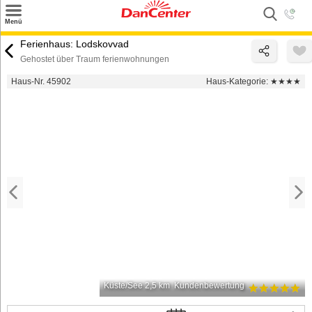
×
Menü
Suchen
Ferienhaus: Lodskovvad
Gehostet über Traum ferienwohnungen
Urlaubsziele
Haus-Nr. 45902
Haus-Kategorie:
★★★★
Weitere Urlaubsziele
Angebote
Inspiration
Kontakt
Gut zu wissen
Login
Küste/See 2,5 km
Kundenbewertung