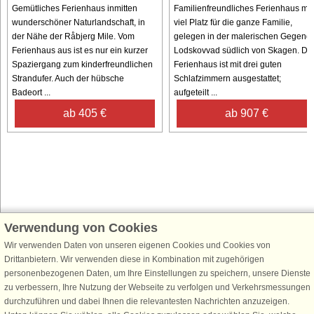
Gemütliches Ferienhaus inmitten
Familienfreundliches Ferienhaus mit
wunderschöner Naturlandschaft, in
viel Platz für die ganze Familie,
der Nähe der Råbjerg Mile. Vom
gelegen in der malerischen Gegend
Ferienhaus aus ist es nur ein kurzer
Lodskovvad südlich von Skagen. Da
Spaziergang zum kinderfreundlichen
Ferienhaus ist mit drei guten
Strandufer. Auch der hübsche
Schlafzimmern ausgestattet;
Badeort ...
aufgeteilt ...
ab 405 €
ab 907 €
Verwendung von Cookies
Schließen Sie sich 100.000 Ferienhaus-Fans an
Wir verwenden Daten von unseren eigenen Cookies und Cookies von
Erhalten Sie einen
Willkommensgutschein von 25 €
für Ihren nächsten
Drittanbietern. Wir verwenden diese in Kombination mit zugehörigen
Ferienhausurlaub - melden Sie sich einfach für den DanCenter Newsletter
personenbezogenen Daten, um Ihre Einstellungen zu speichern, unsere Dienste
an. Verpassen Sie nie wieder exklusive Angebote, Gewinnspiele und
zu verbessern, Ihre Nutzung der Webseite zu verfolgen und Verkehrsmessungen
Urlaubstipps!
durchzuführen und dabei Ihnen die relevantesten Nachrichten anzuzeigen.