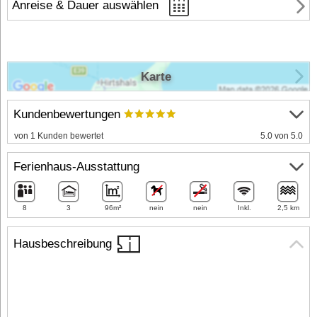
Anreise & Dauer auswählen
Karte
Kundenbewertungen
von 1 Kunden bewertet
5.0 von 5.0
Ferienhaus-Ausstattung
8
3
96m²
nein
nein
Inkl.
2,5 km
Hausbeschreibung