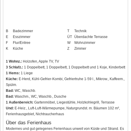
B
Badezimmer
T
Technik
E
Esszimmer
ÜT
Überdachte Terrasse
F
Flur/Entree
W
Wohnzimmer
K
Küche
Z
Zimmer
1 Wohnz.:
Holzofen, Apple TV, TV
3 Schlafz.:
1 Doppelbett, 1 Doppelbett, 1 Doppelbett und 1 Koje, Kinderbett
1 Hems:
1 Liege
Küche:
E-Herd, Kühl-Gefrier-Kombi, Gefriertruhe 1-59 l., Mikrow., Kaffeem.,
Spülm.
Bad:
WC, Waschb.
Bad:
Waschm., WC, Waschb., Dusche
1 Außenbereich:
Gartenmöbel, Liegestühle, Holzkohlegrill, Terrasse
Und:
E-Heiz., Luft-Luft-Wärmepumpe, Naturgrundst. m. Bäumen 102 m²,
Ferienhausgebiet, Nichtraucherhaus
Über das Ferienhaus
Modernes und gut gelegenes Ferienhaus unweit von Küste und Strand. Es