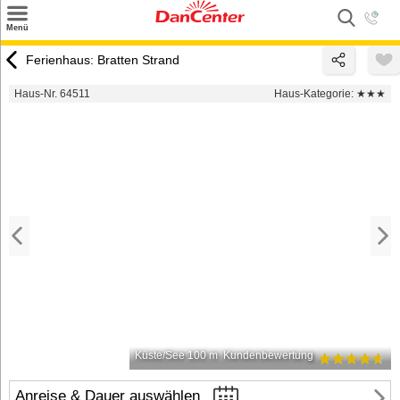
×
Menü
Suchen
Ferienhaus: Bratten Strand
Urlaubsziele
Haus-Nr. 64511
Haus-Kategorie:
★★★
Weitere Urlaubsziele
Angebote
Inspiration
Kontakt
Gut zu wissen
Login
Küste/See 100 m
Kundenbewertung
Anreise & Dauer auswählen