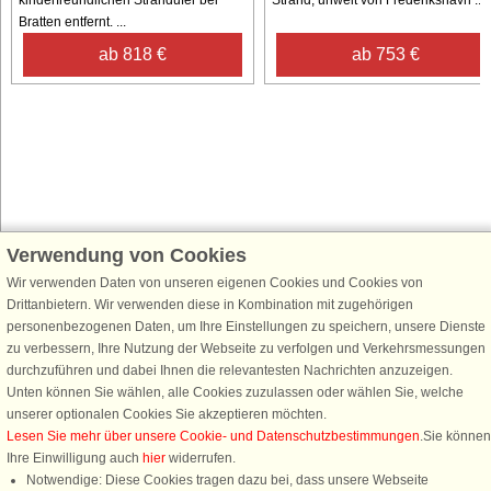
kinderfreundlichen Strandufer bei
Strand, unweit von Frederikshavn ...
Bratten entfernt. ...
ab 818 €
ab 753 €
Verwendung von Cookies
Schließen Sie sich 100.000 Ferienhaus-Fans an
Erhalten Sie einen
Willkommensgutschein von 25 €
für Ihren nächsten
Wir verwenden Daten von unseren eigenen Cookies und Cookies von
Ferienhausurlaub - melden Sie sich einfach für den DanCenter Newsletter
Drittanbietern. Wir verwenden diese in Kombination mit zugehörigen
an. Verpassen Sie nie wieder exklusive Angebote, Gewinnspiele und
personenbezogenen Daten, um Ihre Einstellungen zu speichern, unsere Dienste
Urlaubstipps!
zu verbessern, Ihre Nutzung der Webseite zu verfolgen und Verkehrsmessungen
durchzuführen und dabei Ihnen die relevantesten Nachrichten anzuzeigen.
Unten können Sie wählen, alle Cookies zuzulassen oder wählen Sie, welche
unserer optionalen Cookies Sie akzeptieren möchten.
Lesen Sie mehr über unsere Cookie- und Datenschutzbestimmungen
.Sie können
Newsletter abonnieren
Ihre Einwilligung auch
hier
widerrufen.
Notwendige: Diese Cookies tragen dazu bei, dass unsere Webseite