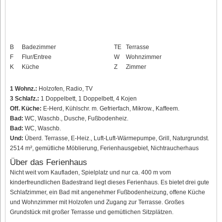
B
Badezimmer
TE
Terrasse
F
Flur/Entree
W
Wohnzimmer
K
Küche
Z
Zimmer
1 Wohnz.:
Holzofen, Radio, TV
3 Schlafz.:
1 Doppelbett, 1 Doppelbett, 4 Kojen
Off. Küche:
E-Herd, Kühlschr. m. Gefrierfach, Mikrow., Kaffeem.
Bad:
WC, Waschb., Dusche, Fußbodenheiz.
Bad:
WC, Waschb.
Und:
Überd. Terrasse, E-Heiz., Luft-Luft-Wärmepumpe, Grill, Naturgrundst.
2514 m², gemütliche Möblierung, Ferienhausgebiet, Nichtraucherhaus
Über das Ferienhaus
Nicht weit vom Kaufladen, Spielplatz und nur ca. 400 m vom
kinderfreundlichen Badestrand liegt dieses Ferienhaus. Es bietet drei gute
Schlafzimmer, ein Bad mit angenehmer Fußbodenheizung, offene Küche
und Wohnzimmer mit Holzofen und Zugang zur Terrasse. Großes
Grundstück mit großer Terrasse und gemütlichen Sitzplätzen.