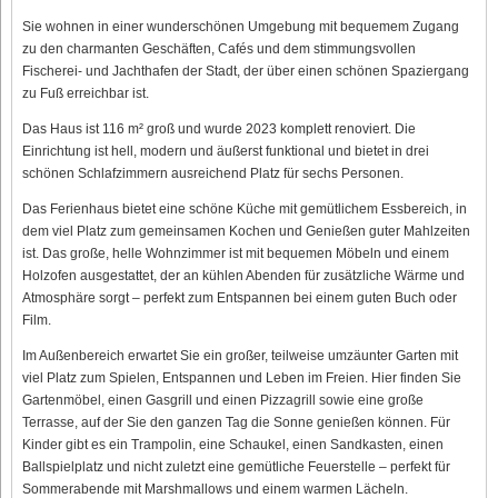
Sie wohnen in einer wunderschönen Umgebung mit bequemem Zugang
zu den charmanten Geschäften, Cafés und dem stimmungsvollen
Fischerei- und Jachthafen der Stadt, der über einen schönen Spaziergang
zu Fuß erreichbar ist.
Das Haus ist 116 m² groß und wurde 2023 komplett renoviert. Die
Einrichtung ist hell, modern und äußerst funktional und bietet in drei
schönen Schlafzimmern ausreichend Platz für sechs Personen.
Das Ferienhaus bietet eine schöne Küche mit gemütlichem Essbereich, in
dem viel Platz zum gemeinsamen Kochen und Genießen guter Mahlzeiten
ist. Das große, helle Wohnzimmer ist mit bequemen Möbeln und einem
Holzofen ausgestattet, der an kühlen Abenden für zusätzliche Wärme und
Atmosphäre sorgt – perfekt zum Entspannen bei einem guten Buch oder
Film.
Im Außenbereich erwartet Sie ein großer, teilweise umzäunter Garten mit
viel Platz zum Spielen, Entspannen und Leben im Freien. Hier finden Sie
Gartenmöbel, einen Gasgrill und einen Pizzagrill sowie eine große
Terrasse, auf der Sie den ganzen Tag die Sonne genießen können. Für
Kinder gibt es ein Trampolin, eine Schaukel, einen Sandkasten, einen
Ballspielplatz und nicht zuletzt eine gemütliche Feuerstelle – perfekt für
Sommerabende mit Marshmallows und einem warmen Lächeln.