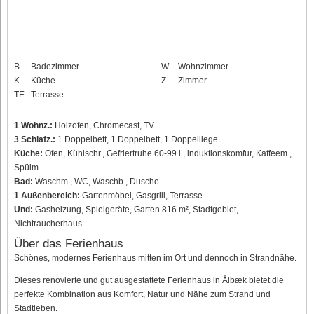
B
Badezimmer
W
Wohnzimmer
K
Küche
Z
Zimmer
TE
Terrasse
1 Wohnz.:
Holzofen, Chromecast, TV
3 Schlafz.:
1 Doppelbett, 1 Doppelbett, 1 Doppelliege
Küche:
Ofen, Kühlschr., Gefriertruhe 60-99 l., induktionskomfur, Kaffeem.,
Spülm.
Bad:
Waschm., WC, Waschb., Dusche
1 Außenbereich:
Gartenmöbel, Gasgrill, Terrasse
Und:
Gasheizung, Spielgeräte, Garten 816 m², Stadtgebiet,
Nichtraucherhaus
Über das Ferienhaus
Schönes, modernes Ferienhaus mitten im Ort und dennoch in Strandnähe.
Dieses renovierte und gut ausgestattete Ferienhaus in Ålbæk bietet die
perfekte Kombination aus Komfort, Natur und Nähe zum Strand und
Stadtleben.