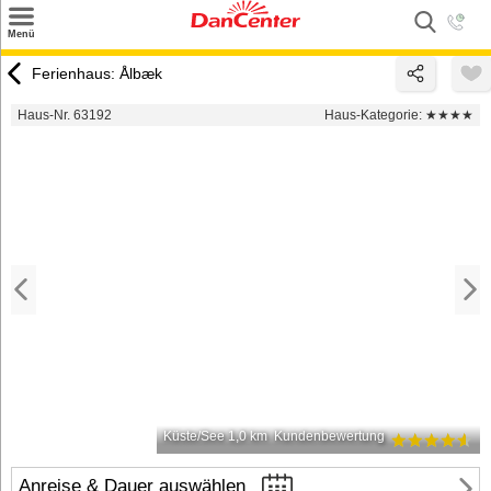
×
Menü
Suchen
Ferienhaus: Ålbæk
Urlaubsziele
Haus-Nr. 63192
Haus-Kategorie:
★★★★
Weitere Urlaubsziele
Angebote
Inspiration
Kontakt
Gut zu wissen
Login
Küste/See 1,0 km
Kundenbewertung
Anreise & Dauer auswählen