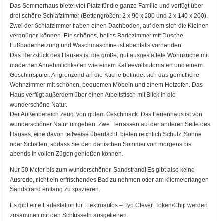
Das Sommerhaus bietet viel Platz für die ganze Familie und verfügt über
drei schöne Schlafzimmer (Bettengrößen: 2 x 90 x 200 und 2 x 140 x 200).
Zwei der Schlafzimmer haben einen Dachboden, auf dem sich die Kleinen
vergnügen können. Ein schönes, helles Badezimmer mit Dusche,
Fußbodenheizung und Waschmaschine ist ebenfalls vorhanden.
Das Herzstück des Hauses ist die große, gut ausgestattete Wohnküche mit
modernen Annehmlichkeiten wie einem Kaffeevollautomaten und einem
Geschirrspüler. Angrenzend an die Küche befindet sich das gemütliche
Wohnzimmer mit schönen, bequemen Möbeln und einem Holzofen. Das
Haus verfügt außerdem über einen Arbeitstisch mit Blick in die
wunderschöne Natur.
Der Außenbereich zeugt von gutem Geschmack. Das Ferienhaus ist von
wunderschöner Natur umgeben. Zwei Terrassen auf der anderen Seite des
Hauses, eine davon teilweise überdacht, bieten reichlich Schutz, Sonne
oder Schatten, sodass Sie den dänischen Sommer von morgens bis
abends in vollen Zügen genießen können.
Nur 50 Meter bis zum wunderschönen Sandstrand! Es gibt also keine
Ausrede, nicht ein erfrischendes Bad zu nehmen oder am kilometerlangen
Sandstrand entlang zu spazieren.
Es gibt eine Ladestation für Elektroautos – Typ Clever. Token/Chip werden
zusammen mit den Schlüsseln ausgeliehen.