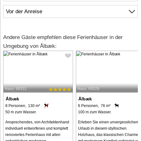
Vor der Anreise
Andere Gäste empfehlen diese Ferienhäuser in der
Umgebung von Ålbæk:
Haus: 68331
Haus: 65028
Ålbæk
Ålbæk
8 Personen, 130 m²
6 Personen, 76 m²
50 m zum Wasser.
100 m zum Wasser.
Ansprechendes, von Architektenhand
Erleben Sie einen unvergesslichen
individuell entworfenes und komplett
Urlaub in diesem idyllischen
renoviertes Ferienhaus mit allen
Holzhaus, das klassischen Charme
erdenklichen modernen
mit modernem Komfort verbindet un