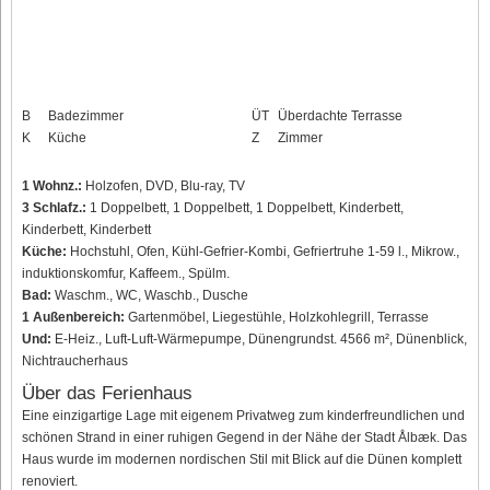
B
Badezimmer
ÜT
Überdachte Terrasse
K
Küche
Z
Zimmer
1 Wohnz.:
Holzofen, DVD, Blu-ray, TV
3 Schlafz.:
1 Doppelbett, 1 Doppelbett, 1 Doppelbett, Kinderbett,
Kinderbett, Kinderbett
Küche:
Hochstuhl, Ofen, Kühl-Gefrier-Kombi, Gefriertruhe 1-59 l., Mikrow.,
induktionskomfur, Kaffeem., Spülm.
Bad:
Waschm., WC, Waschb., Dusche
1 Außenbereich:
Gartenmöbel, Liegestühle, Holzkohlegrill, Terrasse
Und:
E-Heiz., Luft-Luft-Wärmepumpe, Dünengrundst. 4566 m², Dünenblick,
Nichtraucherhaus
Über das Ferienhaus
Eine einzigartige Lage mit eigenem Privatweg zum kinderfreundlichen und
schönen Strand in einer ruhigen Gegend in der Nähe der Stadt Ålbæk. Das
Haus wurde im modernen nordischen Stil mit Blick auf die Dünen komplett
renoviert.