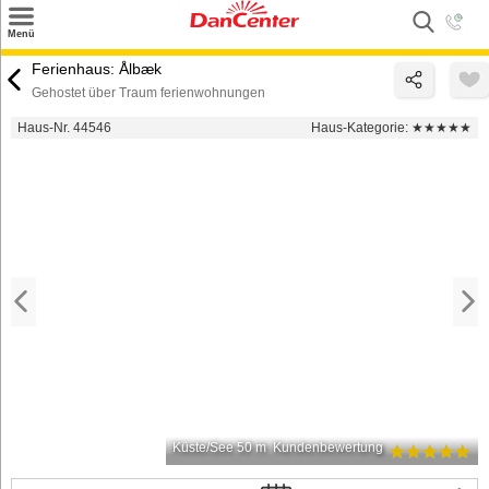
×
Menü
Suchen
Ferienhaus: Ålbæk
Gehostet über Traum ferienwohnungen
Urlaubsziele
Haus-Nr. 44546
Haus-Kategorie:
★★★★★
Weitere Urlaubsziele
Angebote
Inspiration
Kontakt
Gut zu wissen
Login
Küste/See 50 m
Kundenbewertung