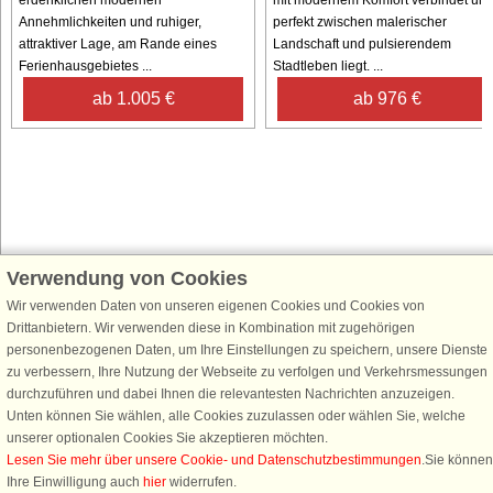
Annehmlichkeiten und ruhiger,
perfekt zwischen malerischer
attraktiver Lage, am Rande eines
Landschaft und pulsierendem
Ferienhausgebietes ...
Stadtleben liegt. ...
ab 1.005 €
ab 976 €
Verwendung von Cookies
Schließen Sie sich 100.000 Ferienhaus-Fans an
Wir verwenden Daten von unseren eigenen Cookies und Cookies von
Erhalten Sie einen
Willkommensgutschein von 25 €
für Ihren nächsten
Drittanbietern. Wir verwenden diese in Kombination mit zugehörigen
Ferienhausurlaub - melden Sie sich einfach für den DanCenter Newsletter
personenbezogenen Daten, um Ihre Einstellungen zu speichern, unsere Dienste
an. Verpassen Sie nie wieder exklusive Angebote, Gewinnspiele und
zu verbessern, Ihre Nutzung der Webseite zu verfolgen und Verkehrsmessungen
Urlaubstipps!
durchzuführen und dabei Ihnen die relevantesten Nachrichten anzuzeigen.
Unten können Sie wählen, alle Cookies zuzulassen oder wählen Sie, welche
unserer optionalen Cookies Sie akzeptieren möchten.
Lesen Sie mehr über unsere Cookie- und Datenschutzbestimmungen
.Sie können
Ihre Einwilligung auch
hier
widerrufen.