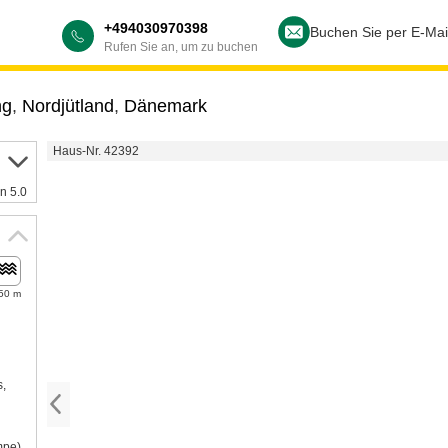
+494030970398
Buchen Sie per E-Mai
Rufen Sie an, um zu buchen
ng
,
Nordjütland
,
Dänemark
Haus-Nr. 42392
n 5.0
50 m
s,
mpe)