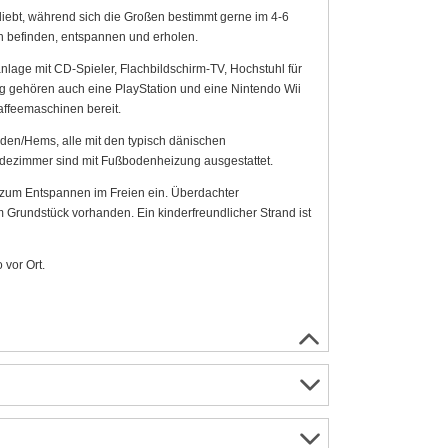
iebt, während sich die Großen bestimmt gerne im 4-6
ch befinden, entspannen und erholen.
nlage mit CD-Spieler, Flachbildschirm-TV, Hochstuhl für
g gehören auch eine PlayStation und eine Nintendo Wii
affeemaschinen bereit.
den/Hems, alle mit den typisch dänischen
Badezimmer sind mit Fußbodenheizung ausgestattet.
n zum Entspannen im Freien ein. Überdachter
Grundstück vorhanden. Ein kinderfreundlicher Strand ist
 vor Ort.