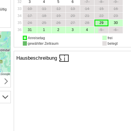
32
3
4
5
6
7
8
9
33
10
11
12
13
14
15
16
ültig
34
17
18
19
20
21
22
23
35
24
25
26
27
28
29
30
36
31
1
2
3
4
5
6
Anreisetag
frei
gewählter Zeitraum
belegt
Hausbeschreibung