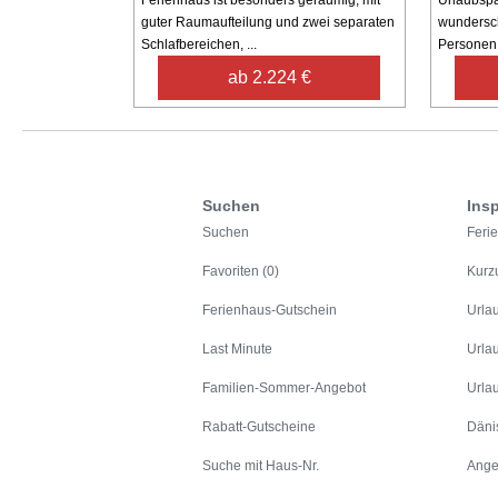
Ferienhaus ist besonders geräumig, mit
Urlaubspa
guter Raumaufteilung und zwei separaten
wundersch
Schlafbereichen, ...
Personen.
ab 2.224 €
Suchen
Insp
Suchen
Feri
Favoriten (0)
Kurz
Ferienhaus-Gutschein
Urla
Last Minute
Urla
Familien-Sommer-Angebot
Urla
Rabatt-Gutscheine
Däni
Suche mit Haus-Nr.
Ange