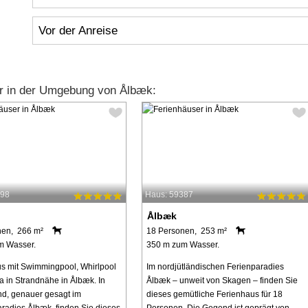
Vor der Anreise
r in der Umgebung von Ålbæk:
798
Haus: 59387
Ålbæk
nen, 266 m²
18 Personen, 253 m²
m Wasser.
350 m zum Wasser.
s mit Swimmingpool, Whirlpool
Im nordjütländischen Ferienparadies
 in Strandnähe in Ålbæk. In
Ålbæk – unweit von Skagen – finden Sie
nd, genauer gesagt im
dieses gemütliche Ferienhaus für 18