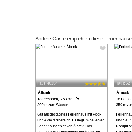
Andere Gäste empfehlen diese Ferienhäuse
Haus: 46284
Haus: 52
Ålbæk
Ålbæk
18 Personen, 253 m²
18 Perso
300 m zum Wasser.
350 m zu
Gut ausgestattetes Ferienhaus mit Pool-
Ferienhau
und Aktivitätsbereich. Es liegt im beliebten
und Sauna
Ferienhausgebiet von Ålbæk. Das
Nordjütla