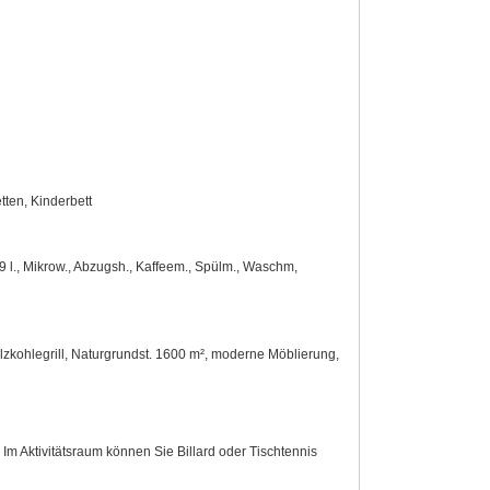
etten, Kinderbett
9 l., Mikrow., Abzugsh., Kaffeem., Spülm., Waschm,
olzkohlegrill, Naturgrundst. 1600 m², moderne Möblierung,
Im Aktivitätsraum können Sie Billard oder Tischtennis