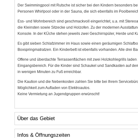
Der Swimmingpool mit Rutsche ist sicher bei den Kindern besonders bel
Personen Whirlpool oder in der Sauna, die sich ebenfalls im Poolberei
Ess- und Wohnbereich sind geschmackvoll eingerichtet, u.a. mit Stereoa
die Kleinsten sowie Sitzecke und Holzofen. Zu der modernen Ausstattun
Konsole. In der KÜche stehen jeweils zwei Geschirrspüler, Herde und K
Es gibt sieben Schlafzimmer im Haus sowie einen geräumigen Schlafbo
Boxspringmatratzen. Ein Kinderbett ist ebenfalls vorhanden. Alle drei 
Offene und überdachte Terrassenflächen mit zwei Holzkohlegrills lade
Eingangsbereich. Für die Kinder sind Schaukel und Sandkasten auf dem 
in wenigen Minuten zu Fuß erreichbar.
Die Kaution und die Nebenkosten zahlen Sie bitte bei Ihrem Servicebüro
Möglichkeit zum Aufladen von Elektroautos.
Keine Vermietung an Jugendgruppen erwünscht!
Über das Gebiet
Infos & Öffnungszeiten