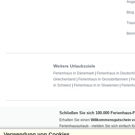
Ange
Blog
Trau
Belvi
Weitere Urlaubsziele
Ferienhaus in Dänemark
|
Ferienhaus in Deutsch
Griechenland
|
Ferienhaus in Grossbritannien
|
Fe
in Schweiz
|
Ferienhaus in in Slowenien
|
Ferienh
Schließen Sie sich 100.000 Ferienhaus-
Erhalten Sie einen
Willkommensgutschein vo
Ferienhausurlaub - melden Sie sich einfach f
Verpassen Sie nie wieder exklusive Angebote
Verwendung von Cookies