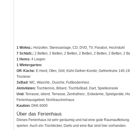
1 Wohnz.:
Holzofen, Stereoanlage, CD, DVD, TV, Parabol, Hochstuhl
7 Schlafz.:
2 Betten, 2 Betten, 2 Betten, 2 Betten, 2 Betten, 2 Betten, 2 B
1 Hems:
4 Liegen
1 Wintergarten:
Off. Küche:
E-Herd, Ofen, Grill, Kühl-Gefrier-Kombi, Gefriertruhe 140-19
Trockner
3xBad:
WC, Waschb., Dusche, Fußbodenheiz.
Aktivitäten:
Tischtennis, Billard, Tischfußball, Dart, Spielkonsole
Und:
Terrasse, überd. Terrasse, Zentralheiz., Erdwärme, Spielgeräte, H
Ferienhausgebiet, Nichtraucherhaus
Kaution:
DKK 6000
Über das Ferienhaus
Dieses Ferienhaus ist sehr geräumig und hat eine gute Raumaufteilung. 
spielen. Auch ein Tischkicker, Darts und eine Bar sind hier vorhanden.