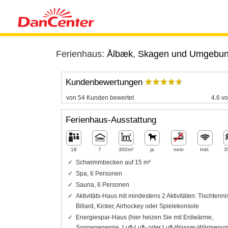
Ferienhaus:
Ålbæk
,
Skagen und Umgebu
Kundenbewertungen
von 54 Kunden bewertet
4.6 vo
Ferienhaus-Ausstattung
18
7
300m²
ja
nein
Inkl.
3
Schwimmbecken auf 15 m²
Spa, 6 Personen
Sauna, 6 Personen
Aktivitäts-Haus mit mindestens 2 Aktivitäten: Tischtenni
Billard, Kicker, Airhockey oder Spielekonsole
Energiespar-Haus (hier heizen Sie mit Erdwärme,
Sonnenenergie, Luft-Luft- oder Luft-Wasser-Wärmepu