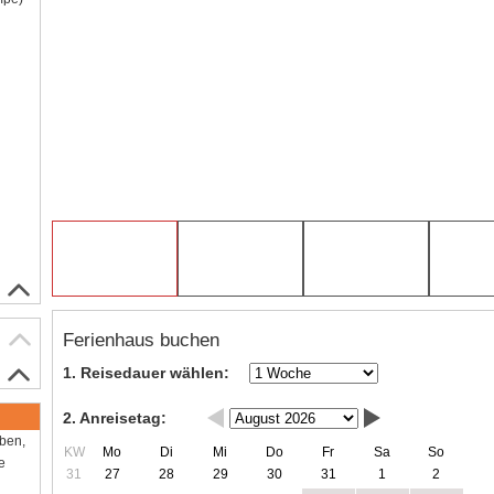
Ferienhaus buchen
1. Reisedauer wählen:
2. Anreisetag:
aben,
KW
Mo
Di
Mi
Do
Fr
Sa
So
e
31
27
28
29
30
31
1
2