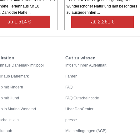
radies Ålbæk, finden Sie dieses
Personen. Die Gegend ist geprägt von
öne Ferienhaus für 18
wunderschöner Natur und lädt besonders
 Dank der Nähe ...
zu ausgedehnten ...
ab 1.514 €
ab 2.261 €
iration
Gut zu wissen
enhaus Dänemark mit pool
Infos für Ihren Aufenthalt
urlaub Dänemark
Fähren
ub mit Kindern
FAQ
ub mit Hund
FAQ Gutscheincode
ub in Marina Wendtorf
Über DanCenter
sche Inseln
presse
lurlaub
Mietbedingungen (AGB)