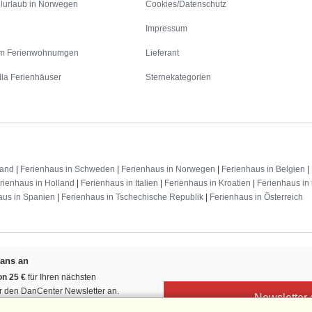
lurlaub in Norwegen
Cookies/Datenschutz
Impressum
m Ferienwohnumgen
Lieferant
lla Ferienhäuser
Sternekategorien
land
|
Ferienhaus in Schweden
|
Ferienhaus in Norwegen
|
Ferienhaus in Belgien
|
rienhaus in Holland
|
Ferienhaus in Italien
|
Ferienhaus in Kroatien
|
Ferienhaus in 
aus in Spanien
|
Ferienhaus in Tschechische Republik
|
Ferienhaus in Österreich
Fans an
n 25 €
für Ihren nächsten
ür den DanCenter Newsletter an.
Newsletter
, Gewinnspiele und Urlaubstipps!