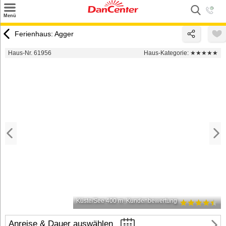
×
Menü
Suchen
Ferienhaus: Agger
Urlaubsziele
Haus-Nr. 61956
Haus-Kategorie:
★★★★★
Weitere Urlaubsziele
Angebote
Inspiration
Kontakt
Gut zu wissen
Login
Küste/See 400 m
Kundenbewertung
Anreise & Dauer auswählen