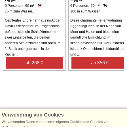
5 Personen, 60 m²
6 Personen, 60 m²
75 m zum Wasser.
100 m zum Wasser.
Gepflegtes Endreihenhaus im Agger
Diese charmante Ferienwohnung in
Havn Feriencenter. Im Erdgeschoss
Agger liegt ideal in der Nähe von
befindet sich ein Schlafzimmer mit
Meer und Hafen und bietet eine
zwei Einzelbetten, die beiden
gemütliche Einrichtung im
anderen Schlafzimmer sind oben im
skandinavischen Stil. Der Essbereic
1. Stock untergebracht. In der
ist dank Oberlichtern lichtdurchflutet
Küche ...
und ...
ab 268 €
ab 356 €
Verwendung von Cookies
Schließen Sie sich 100.000 Ferienhaus-Fans an
Erhalten Sie einen
Willkommensgutschein von 25 €
für Ihren nächsten
Wir verwenden Daten von unseren eigenen Cookies und Cookies von
Ferienhausurlaub - melden Sie sich einfach für den DanCenter Newsletter