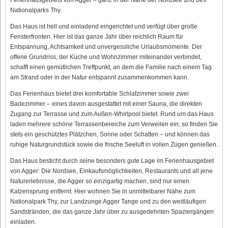
Nationalparks Thy.
Das Haus ist hell und einladend eingerichtet und verfügt über große
Fensterfronten. Hier ist das ganze Jahr über reichlich Raum für
Entspannung, Achtsamkeit und unvergessliche Urlaubsmomente. Der
offene Grundriss, der Küche und Wohnzimmer miteinander verbindet,
schafft einen gemütlichen Treffpunkt, an dem die Familie nach einem Tag
am Strand oder in der Natur entspannt zusammenkommen kann.
Das Ferienhaus bietet drei komfortable Schlafzimmer sowie zwei
Badezimmer – eines davon ausgestattet mit einer Sauna, die direkten
Zugang zur Terrasse und zum Außen-Whirlpool bietet. Rund um das Haus
laden mehrere schöne Terrassenbereiche zum Verweilen ein; so finden Sie
stets ein geschütztes Plätzchen, Sonne oder Schatten – und können das
ruhige Naturgrundstück sowie die frische Seeluft in vollen Zügen genießen.
Das Haus besticht durch seine besonders gute Lage im Ferienhausgebiet
von Agger: Die Nordsee, Einkaufsmöglichkeiten, Restaurants und all jene
Naturerlebnisse, die Agger so einzigartig machen, sind nur einen
Katzensprung entfernt. Hier wohnen Sie in unmittelbarer Nähe zum
Nationalpark Thy, zur Landzunge Agger Tange und zu den weitläufigen
Sandstränden, die das ganze Jahr über zu ausgedehnten Spaziergängen
einladen.