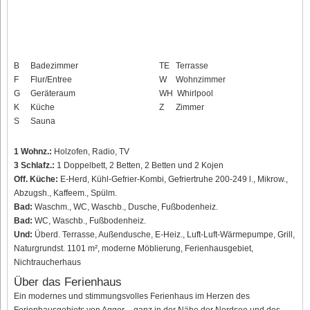
B
Badezimmer
TE
Terrasse
F
Flur/Entree
W
Wohnzimmer
G
Geräteraum
WH
Whirlpool
K
Küche
Z
Zimmer
S
Sauna
1 Wohnz.:
Holzofen, Radio, TV
3 Schlafz.:
1 Doppelbett, 2 Betten, 2 Betten und 2 Kojen
Off. Küche:
E-Herd, Kühl-Gefrier-Kombi, Gefriertruhe 200-249 l., Mikrow.,
Abzugsh., Kaffeem., Spülm.
Bad:
Waschm., WC, Waschb., Dusche, Fußbodenheiz.
Bad:
WC, Waschb., Fußbodenheiz.
Und:
Überd. Terrasse, Außendusche, E-Heiz., Luft-Luft-Wärmepumpe, Grill,
Naturgrundst. 1101 m², moderne Möblierung, Ferienhausgebiet,
Nichtraucherhaus
Über das Ferienhaus
Ein modernes und stimmungsvolles Ferienhaus im Herzen des
Ferienhausgebiets von Agger – ganz in der Nähe der Nordsee und des