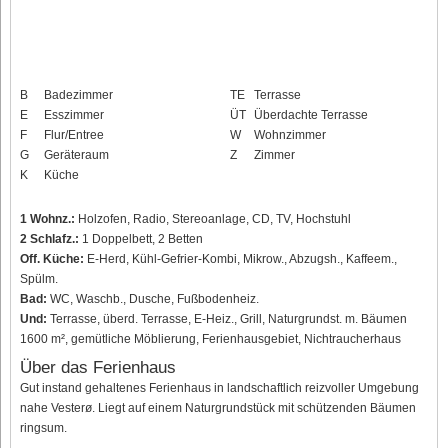
B
Badezimmer
TE
Terrasse
E
Esszimmer
ÜT
Überdachte Terrasse
F
Flur/Entree
W
Wohnzimmer
G
Geräteraum
Z
Zimmer
K
Küche
1 Wohnz.:
Holzofen, Radio, Stereoanlage, CD, TV, Hochstuhl
2 Schlafz.:
1 Doppelbett, 2 Betten
Off. Küche:
E-Herd, Kühl-Gefrier-Kombi, Mikrow., Abzugsh., Kaffeem.,
Spülm.
Bad:
WC, Waschb., Dusche, Fußbodenheiz.
Und:
Terrasse, überd. Terrasse, E-Heiz., Grill, Naturgrundst. m. Bäumen
1600 m², gemütliche Möblierung, Ferienhausgebiet, Nichtraucherhaus
Über das Ferienhaus
Gut instand gehaltenes Ferienhaus in landschaftlich reizvoller Umgebung
nahe Vesterø. Liegt auf einem Naturgrundstück mit schützenden Bäumen
ringsum.