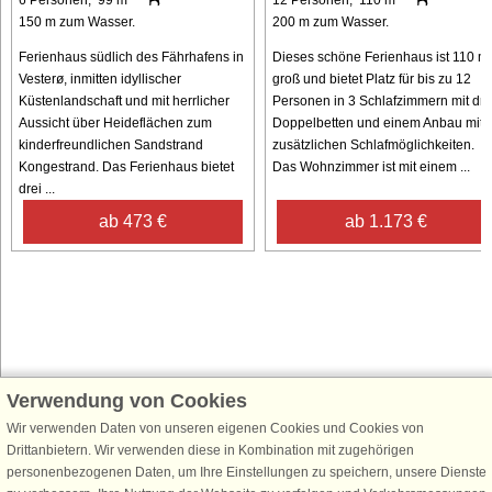
6 Personen, 99 m²
12 Personen, 110 m²
150 m zum Wasser.
200 m zum Wasser.
Ferienhaus südlich des Fährhafens in
Dieses schöne Ferienhaus ist 110 m
Vesterø, inmitten idyllischer
groß und bietet Platz für bis zu 12
Küstenlandschaft und mit herrlicher
Personen in 3 Schlafzimmern mit dre
Aussicht über Heideflächen zum
Doppelbetten und einem Anbau mit
kinderfreundlichen Sandstrand
zusätzlichen Schlafmöglichkeiten.
Kongestrand. Das Ferienhaus bietet
Das Wohnzimmer ist mit einem ...
drei ...
ab 473 €
ab 1.173 €
Verwendung von Cookies
Schließen Sie sich 100.000 Ferienhaus-Fans an
Wir verwenden Daten von unseren eigenen Cookies und Cookies von
Erhalten Sie einen
Willkommensgutschein von 25 €
für Ihren nächsten
Drittanbietern. Wir verwenden diese in Kombination mit zugehörigen
Ferienhausurlaub - melden Sie sich einfach für den DanCenter Newsletter
personenbezogenen Daten, um Ihre Einstellungen zu speichern, unsere Dienste
an. Verpassen Sie nie wieder exklusive Angebote, Gewinnspiele und