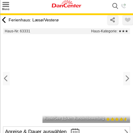
×
Menü
Suchen
Ferienhaus: Læsø/Vesterø
Urlaubsziele
Haus-Nr. 63331
Haus-Kategorie:
★★★
Weitere Urlaubsziele
Angebote
Inspiration
Kontakt
Gut zu wissen
Login
Küste/See 1,5 km
Kundenbewertung
Anreise & Dauer auswählen