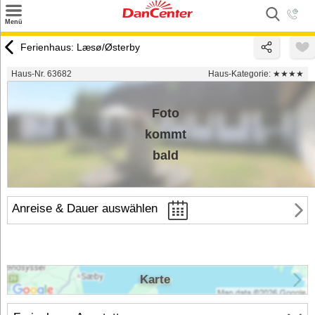
×
Menü
Suchen
Ferienhaus: Læsø/Østerby
Urlaubsziele
Haus-Nr. 63682
Haus-Kategorie:
★★★★
Weitere Urlaubsziele
Foto
Angebote
kommt
Inspiration
bald
Kontakt
Anreise & Dauer auswählen
Gut zu wissen
Login
Karte