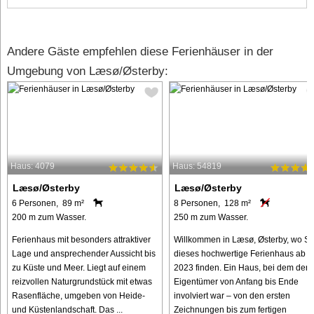
Andere Gäste empfehlen diese Ferienhäuser in der
Umgebung von Læsø/Østerby:
Haus: 4079
Haus: 54819
Læsø/Østerby
Læsø/Østerby
6 Personen, 89 m²
8 Personen, 128 m²
200 m zum Wasser.
250 m zum Wasser.
Ferienhaus mit besonders attraktiver
Willkommen in Læsø, Østerby, wo Si
Lage und ansprechender Aussicht bis
dieses hochwertige Ferienhaus ab
zu Küste und Meer. Liegt auf einem
2023 finden. Ein Haus, bei dem der
reizvollen Naturgrundstück mit etwas
Eigentümer von Anfang bis Ende
Rasenfläche, umgeben von Heide-
involviert war – von den ersten
und Küstenlandschaft. Das ...
Zeichnungen bis zum fertigen