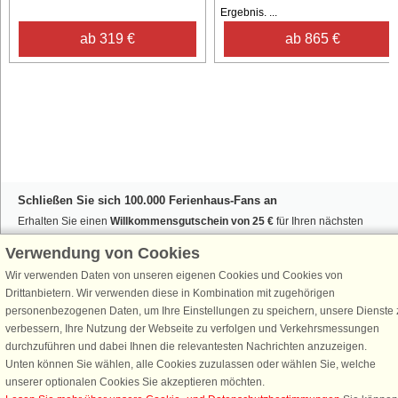
Ergebnis. ...
ab 319 €
ab 865 €
Schließen Sie sich 100.000 Ferienhaus-Fans an
Erhalten Sie einen
Willkommensgutschein von 25 €
für Ihren nächsten
Ferienhausurlaub - melden Sie sich einfach für den DanCenter Newsletter
Verwendung von Cookies
an. Verpassen Sie nie wieder exklusive Angebote, Gewinnspiele und
Urlaubstipps!
Wir verwenden Daten von unseren eigenen Cookies und Cookies von
Drittanbietern. Wir verwenden diese in Kombination mit zugehörigen
personenbezogenen Daten, um Ihre Einstellungen zu speichern, unsere Dienste 
verbessern, Ihre Nutzung der Webseite zu verfolgen und Verkehrsmessungen
durchzuführen und dabei Ihnen die relevantesten Nachrichten anzuzeigen.
Unten können Sie wählen, alle Cookies zuzulassen oder wählen Sie, welche
Newsletter abonnieren
unserer optionalen Cookies Sie akzeptieren möchten.