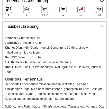
Ferienhaus-Ausstattung
4
2
50m²
ja
nein
Inkl.
Hausbeschreibung
1 Wohnz.:
Chromecast, TV
2 Schlafz.:
2 Betten, 2 Kojen
Küche:
Ofen, Kühl-Gefrier-Kombi, Gefriertruhe 60-99 l., Mikrow.,
induktionskomfur, Kaffeem.
Bad:
WC, Waschb., Dusche
1 Außenbereich:
Gartenmöbel, Terrasse, Veranda
Und:
E-Heiz., Luft-Luft-Wärmepumpe, Naturgrundst. m. Bäumen, reizvolle
Lage
Über das Ferienhaus
Renovierte Ferienhäuser mit allen Annehmlichkeiten und einer
einzigartigen Lage, mit einem fantastischen, gepflegten 18-Loch-Golfplatz
in unmittelbarer Nähe – und zugleich nur wenige hundert Meter vom
Kattegat und einem ausgezeichneten Strand entfernt.
Schöne, helle Ferienhäuser (50 m²) mit eigener Terrasse und Veranda. Das