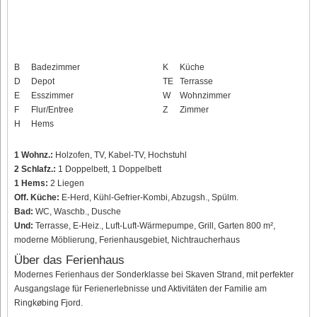
B
Badezimmer
K
Küche
D
Depot
TE
Terrasse
E
Esszimmer
W
Wohnzimmer
F
Flur/Entree
Z
Zimmer
H
Hems
1 Wohnz.:
Holzofen, TV, Kabel-TV, Hochstuhl
2 Schlafz.:
1 Doppelbett, 1 Doppelbett
1 Hems:
2 Liegen
Off. Küche:
E-Herd, Kühl-Gefrier-Kombi, Abzugsh., Spülm.
Bad:
WC, Waschb., Dusche
Und:
Terrasse, E-Heiz., Luft-Luft-Wärmepumpe, Grill, Garten 800 m²,
moderne Möblierung, Ferienhausgebiet, Nichtraucherhaus
Über das Ferienhaus
Modernes Ferienhaus der Sonderklasse bei Skaven Strand, mit perfekter
Ausgangslage für Ferienerlebnisse und Aktivitäten der Familie am
Ringkøbing Fjord.