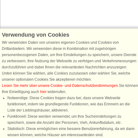
Verwendung von Cookies
Schließen Sie sich 100.000 Ferienhaus-Fans an
Wir verwenden Daten von unseren eigenen Cookies und Cookies von
Erhalten Sie einen
Willkommensgutschein von 25 €
für Ihren nächsten
Drittanbietern. Wir verwenden diese in Kombination mit zugehörigen
Ferienhausurlaub - melden Sie sich einfach für den DanCenter Newsletter
personenbezogenen Daten, um Ihre Einstellungen zu speichern, unsere Dienste
an. Verpassen Sie nie wieder exklusive Angebote, Gewinnspiele und
zu verbessern, Ihre Nutzung der Webseite zu verfolgen und Verkehrsmessungen
Urlaubstipps!
durchzuführen und dabei Ihnen die relevantesten Nachrichten anzuzeigen.
Unten können Sie wählen, alle Cookies zuzulassen oder wählen Sie, welche
unserer optionalen Cookies Sie akzeptieren möchten.
Lesen Sie mehr über unsere Cookie- und Datenschutzbestimmungen
.Sie können
Ihre Einwilligung auch
hier
widerrufen.
Newsletter abonnieren
Notwendige: Diese Cookies tragen dazu bei, dass unsere Webseite
funktioniert, indem sie grundlegende Funktionen, wie das Erinnern an die
Liste der Lieblingshäuser, aktivieren.
Funktionell: Diese werden verwendet, um Ihre Sucheinstellungen zu
speichern, sowie die Anzahl der Personen, Vieh, Ankunftsdatum, etc.
Folgen Sie uns:
Statistisch: Diese ermöglichen eine bessere Benutzererfahrung, da wir dann
wissen können, welche Häuser am interessantesten sind.