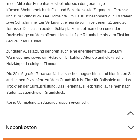
In der Mitte des Ferienhauses befindet sich der geräumige
Küchen-/Wohnbereich mit Ess- und Sitzecke sowie Zugang zur Terrasse
und zum Grundstück. Der Lichteinfall im Haus ist besonders gut. Es stehen
zwei Schlafzimmer zur Verfügung, eines davon mit eigenem Zugang zur
Terrasse. Die letzten beiden Schlafplätze findet man oben unter der
Dachschräge auf dem offenen Hems. Luftige Raumhöhe bis zum First im
Großteil des Hauses.
Zur guten Ausstatttung gehören auch eine energieeffiziente Luft-Luft-
Wärmepumpe sowie ein Holzofen für kühlere Abende und elektrische
Heizkörper in einigen Zimmern.
Die 25 m2 große Terrassenfläche ist schön abgeschirmt und hier finden Sie
auch einen Pizzaofen. Auf dem Grundstück ist Platz für Ballspiele und das
Trocknen der Surfausrüstung. Das Ferienhaus liegt ruhig, auf einem nach
Süden ausgerichteten Grundstück.
Keine Vermietung an Jugendgruppen erwünscht!
Nebenkosten