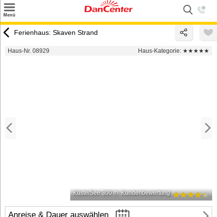
×
Menü
Suchen
Ferienhaus: Skaven Strand
Urlaubsziele
Haus-Nr. 08929
Haus-Kategorie:
★★★★★
Weitere Urlaubsziele
Angebote
Inspiration
Kontakt
Gut zu wissen
Login
Küste/See 300 m
Kundenbewertung
Anreise & Dauer auswählen