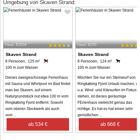
Umgebung von Skaven Strand:
Haus: 83558
Haus: 8255
Skaven Strand
Skaven Strand
8 Personen, 125 m²
8 Personen, 124 m²
100 m zum Wasser.
100 m zum Wasser.
Dieses zweigeschossige Ferienhaus
Möchten Sie nur ein Steinwurf von
mit Sauna und Whirlpool im Bad findet
Ringkøbing Fjord Urlaub machen, w
man bei Skaven, auf einem
u.a. Wind -und Kitesurfen im Fokus
Naturgrundstück nut etwa 100 m vom
stehen, ist dieses geräumige
Ringkøbing Fjord entfernt. Sowohl
FErienhaus vielleicht genau das
vom oberen Stockwerk als auch
richtige. Es hat es hat einen sehr
vom ...
gemütlichen ...
ab 534 €
ab 668 €