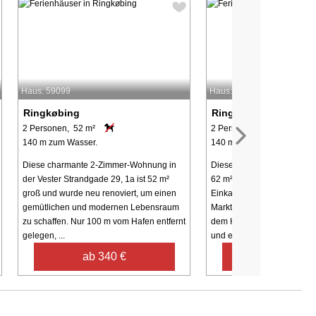
Haus: 59099
Haus: 59102
Ringkøbing
Ringkøbing
2 Personen, 52 m²
2 Personen, 62 m²
140 m zum Wasser.
140 m zum Wasser.
Diese charmante 2-Zimmer-Wohnung in
Diese charmante 2-Zimmer
der Vester Strandgade 29, 1a ist 52 m²
62 m² groß, nur 1 Minute z
groß und wurde neu renoviert, um einen
Einkaufsmöglichkeiten und
gemütlichen und modernen Lebensraum
Marktplatz, dem Ringkøbin
zu schaffen. Nur 100 m vom Hafen entfernt
dem Hafen entfernt. Die La
gelegen, ...
und eine schöne ...
ab 340 €
ab 372 €