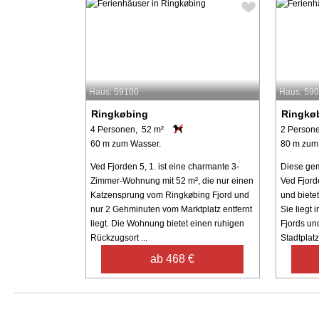
Haus: 59100
Haus: 59
Ringkøbing
Ringkø
4 Personen, 52 m²
2 Person
60 m zum Wasser.
80 m zum
Ved Fjorden 5, 1. ist eine charmante 3-
Diese ge
Zimmer-Wohnung mit 52 m², die nur einen
Ved Fjorde
Katzensprung vom Ringkøbing Fjord und
und biete
nur 2 Gehminuten vom Marktplatz entfernt
Sie liegt
liegt. Die Wohnung bietet einen ruhigen
Fjords un
Rückzugsort ...
Stadtplatz 
ab 468 €