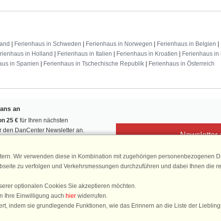
land
|
Ferienhaus in Schweden
|
Ferienhaus in Norwegen
|
Ferienhaus in Belgien
|
rienhaus in Holland
|
Ferienhaus in Italien
|
Ferienhaus in Kroatien
|
Ferienhaus in 
aus in Spanien
|
Ferienhaus in Tschechische Republik
|
Ferienhaus in Österreich
Fans an
n 25 €
für Ihren nächsten
ür den DanCenter Newsletter an.
Newsletter
, Gewinnspiele und Urlaubstipps!
tern. Wir verwenden diese in Kombination mit zugehörigen personenbezogenen Da
ebseite zu verfolgen und Verkehrsmessungen durchzuführen und dabei Ihnen die r
serer optionalen Cookies Sie akzeptieren möchten.
DanCenter 
n Ihre Einwilligung auch
hier
widerrufen.
4,
rt, indem sie grundlegende Funktionen, wie das Erinnern an die Liste der Lieblin
basierend auf mehr 1