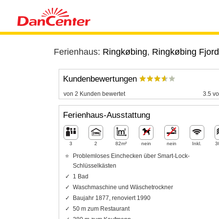
Ferienhaus:
Ringkøbing
,
Ringkøbing Fjord
Kundenbewertungen
von 2 Kunden bewertet
3.5 vo
Ferienhaus-Ausstattung
3
2
82m²
nein
nein
Inkl.
3
Problemloses Einchecken über Smart-Lock-
Schlüsselkästen
1 Bad
Waschmaschine und Wäschetrockner
Baujahr 1877, renoviert 1990
50 m zum Restaurant