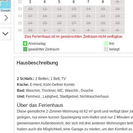
32
3
4
5
6
7
8
9
33
10
11
12
13
14
15
16
34
17
18
19
20
21
22
23
35
24
25
26
27
28
29
30
36
31
1
2
3
4
5
6
Das Ferienhaus ist im gewünschten Zeitraum nicht verfügbar.
Anreisetag
frei
gewählter Zeitraum
belegt
Hausbeschreibung
2 Schlafz.:
2 Betten, 1 Bett, TV
Küche:
E-Herd, Kühl-Gefrier-Kombi
Bad:
Waschm, Trockner, WC, Waschb., Dusche
Und:
Fernheiz., Lejlighed, Stadtgebiet, Nichtraucherhaus
Über das Ferienhaus
Diese gemütliche 2-Zimmer-Wohnung ist 62 m² groß und verfügt über zw
gelegen, nur einen kurzen Spaziergang vom Hafen und nur 2 Minuten vo
gemeinsamen Außenbereich, der sich mit drei anderen Wohnungen teil
haben auch die Möglichkeit, eine Garage zu mieten, um den Komfort zu