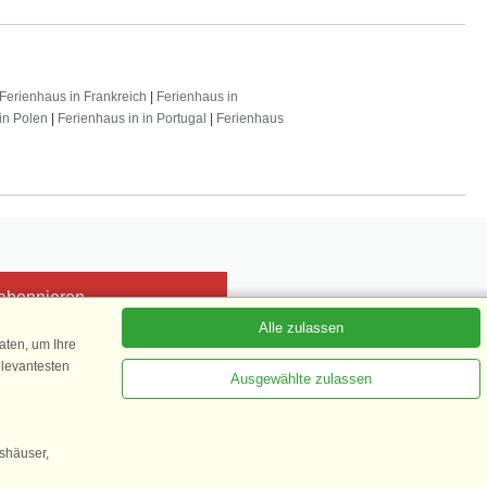
Ferienhaus in Frankreich
|
Ferienhaus in
in Polen
|
Ferienhaus in in Portugal
|
Ferienhaus
 abonnieren
Alle zulassen
ten, um Ihre
elevantesten
Ausgewählte zulassen
Kundenbewertung
1 von 5
gshäuser,
35.870 Kundenbewertungen