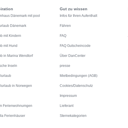
iration
Gut zu wissen
enhaus Dänemark mit pool
Infos für Ihren Aufenthalt
urlaub Dänemark
Fähren
ub mit Kindern
FAQ
ub mit Hund
FAQ Gutscheincode
ub in Marina Wendtorf
Über DanCenter
sche Inseln
presse
lurlaub
Mietbedingungen (AGB)
lurlaub in Norwegen
Cookies/Datenschutz
Impressum
m Ferienwohnumgen
Lieferant
lla Ferienhäuser
Sternekategorien