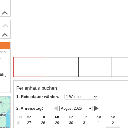
aben,
e
ültig
Ferienhaus buchen
1. Reisedauer wählen:
2. Anreisetag:
KW
Mo
Di
Mi
Do
Fr
Sa
So
31
27
28
29
30
31
1
2