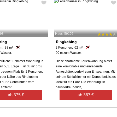
098
Haus: 59106
bing
Ringkøbing
en, 38 m²
2 Personen, 62 m²
 Wasser.
90 m zum Wasser.
mütliche 2-Zimmer-Wohnung in
Diese charmante Ferienwohnung bietet
n 5, 1. Etage li. ist 38 m² groß
eine komfortable und einladende
t bequem Platz für 2 Personen.
Atmosphäre, perfekt zum Entspannen. Mit
 in der Nähe des Ringkøbing
seinem Schlafzimmer mit Doppelbett ist es
d nur 2 Gehminuten vom
ideal für ein Paar. Die Wohnung ist
entfernt. ...
haustierfreundlich, ...
ab 375 €
ab 367 €