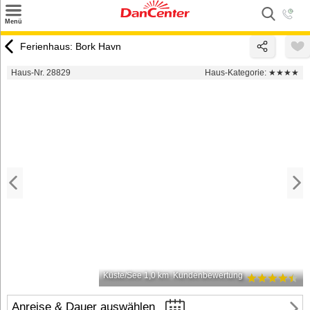
×
Menü
Suchen
Ferienhaus: Bork Havn
Urlaubsziele
Haus-Nr. 28829
Haus-Kategorie:
★★★★
Weitere Urlaubsziele
Angebote
Inspiration
Kontakt
Gut zu wissen
Login
Küste/See 1,0 km
Kundenbewertung
Anreise & Dauer auswählen