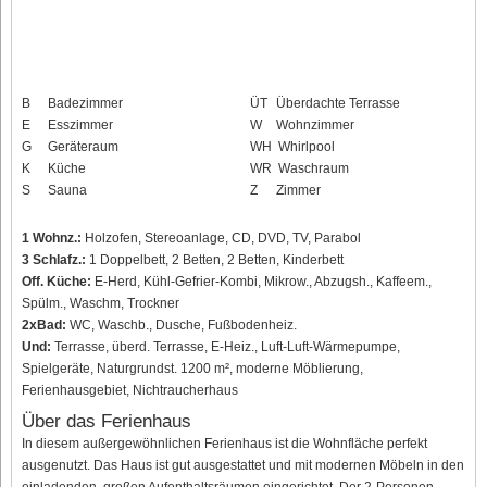
B
Badezimmer
ÜT
Überdachte Terrasse
E
Esszimmer
W
Wohnzimmer
G
Geräteraum
WH
Whirlpool
K
Küche
WR
Waschraum
S
Sauna
Z
Zimmer
1 Wohnz.:
Holzofen, Stereoanlage, CD, DVD, TV, Parabol
3 Schlafz.:
1 Doppelbett, 2 Betten, 2 Betten, Kinderbett
Off. Küche:
E-Herd, Kühl-Gefrier-Kombi, Mikrow., Abzugsh., Kaffeem.,
Spülm., Waschm, Trockner
2xBad:
WC, Waschb., Dusche, Fußbodenheiz.
Und:
Terrasse, überd. Terrasse, E-Heiz., Luft-Luft-Wärmepumpe,
Spielgeräte, Naturgrundst. 1200 m², moderne Möblierung,
Ferienhausgebiet, Nichtraucherhaus
Über das Ferienhaus
In diesem außergewöhnlichen Ferienhaus ist die Wohnfläche perfekt
ausgenutzt. Das Haus ist gut ausgestattet und mit modernen Möbeln in den
einladenden, großen Aufenthaltsräumen eingerichtet. Der 2-Personen