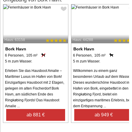
Haus: 63158
Haus: 44288
Bork Havn
Bork Havn
6 Personen, 105 m²
6 Personen, 105 m²
5 m zum Wasser.
5 m zum Wasser.
Erleben Sie das Hausboot Amalie –
Willkommen zu einem ganz
Maritimer Luxus im Hafen von Bork!
besonderen Urlaub auf dem Wasser!
Einzigartiges Hausboot mit 2 Etagen,
Dieses wunderschöne Hausboot im
gelegen im alten Fischerdorf Bork
Hafen von Bork, eingebettet in den
Havn, am südlichen Ende des
Ringkøbing Fjord, bietet ein
Ringkøbing Fjords! Das Hausboot
einzigartiges maritimes Erlebnis, bei
Amalie ...
dem Entspannung ...
ab 881 €
ab 949 €