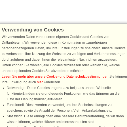
Verwendung von Cookies
Schließen Sie sich 100.000 Ferienhaus-Fans an
Wir verwenden Daten von unseren eigenen Cookies und Cookies von
Erhalten Sie einen
Willkommensgutschein von 25 €
für Ihren nächsten
Drittanbietern. Wir verwenden diese in Kombination mit zugehörigen
Ferienhausurlaub - melden Sie sich einfach für den DanCenter Newsletter
personenbezogenen Daten, um Ihre Einstellungen zu speichern, unsere Dienste
an. Verpassen Sie nie wieder exklusive Angebote, Gewinnspiele und
zu verbessern, Ihre Nutzung der Webseite zu verfolgen und Verkehrsmessungen
Urlaubstipps!
durchzuführen und dabei Ihnen die relevantesten Nachrichten anzuzeigen.
Unten können Sie wählen, alle Cookies zuzulassen oder wählen Sie, welche
unserer optionalen Cookies Sie akzeptieren möchten.
Lesen Sie mehr über unsere Cookie- und Datenschutzbestimmungen
.Sie können
Ihre Einwilligung auch
hier
widerrufen.
Newsletter abonnieren
Notwendige: Diese Cookies tragen dazu bei, dass unsere Webseite
funktioniert, indem sie grundlegende Funktionen, wie das Erinnern an die
Liste der Lieblingshäuser, aktivieren.
Funktionell: Diese werden verwendet, um Ihre Sucheinstellungen zu
speichern, sowie die Anzahl der Personen, Vieh, Ankunftsdatum, etc.
Folgen Sie uns:
Statistisch: Diese ermöglichen eine bessere Benutzererfahrung, da wir dann
wissen können, welche Häuser am interessantesten sind.
DanCenter Kundenbewertung