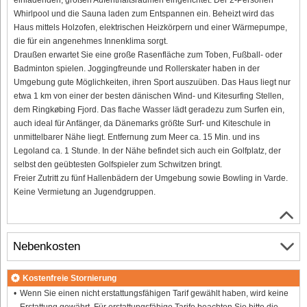
Whirlpool und die Sauna laden zum Entspannen ein. Beheizt wird das
Haus mittels Holzofen, elektrischen Heizkörpern und einer Wärmepumpe,
die für ein angenehmes Innenklima sorgt.
Draußen erwartet Sie eine große Rasenfläche zum Toben, Fußball- oder
Badminton spielen. Joggingfreunde und Rollerskater haben in der
Umgebung gute Möglichkeiten, ihren Sport auszuüben. Das Haus liegt nur
etwa 1 km von einer der besten dänischen Wind- und Kitesurfing Stellen,
dem Ringkøbing Fjord. Das flache Wasser lädt geradezu zum Surfen ein,
auch ideal für Anfänger, da Dänemarks größte Surf- und Kiteschule in
unmittelbarer Nähe liegt. Entfernung zum Meer ca. 15 Min. und ins
Legoland ca. 1 Stunde. In der Nähe befindet sich auch ein Golfplatz, der
selbst den geübtesten Golfspieler zum Schwitzen bringt.
Freier Zutritt zu fünf Hallenbädern der Umgebung sowie Bowling in Varde.
Keine Vermietung an Jugendgruppen.
Nebenkosten
Kostenfreie Stornierung
Wenn Sie einen nicht erstattungsfähigen Tarif gewählt haben, wird keine
Erstattung gewährt. Für erstattungsfähige Tarife beachten Sie bitte die