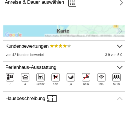
Anreise & Dauer auswählen
Karte
Kundenbewertungen
von 42 Kunden bewertet
3.9 von 5.0
Ferienhaus-Ausstattung
7
4
105m²
nein
ja
nein
Inkl.
50 m
Hausbeschreibung