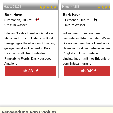
Haus: 63158
Haus: 44288
Bork Havn
Bork Havn
6 Personen, 105 m²
6 Personen, 105 m²
5 m zum Wasser.
5 m zum Wasser.
Erleben Sie das Hausboot Amalie –
Willkommen zu einem ganz
Maritimer Luxus im Hafen von Bork!
besonderen Urlaub auf dem Wasser!
Einzigartiges Hausboot mit 2 Etagen,
Dieses wunderschöne Hausboot im
gelegen im alten Fischerdorf Bork
Hafen von Bork, eingebettet in den
Havn, am südlichen Ende des
Ringkøbing Fjord, bietet ein
Ringkøbing Fjords! Das Hausboot
einzigartiges maritimes Erlebnis, bei
Amalie ...
dem Entspannung ...
ab 881 €
ab 949 €
Verwendung von Cookies