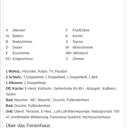
A
Alkoven
F
Flur/Entree
AL
Balkon
K
Küche
B
Badezimmer
S
Sauna
D
Depot
W
Wohnzimmer
E
Esszimmer
WH
Whirlpool
EG
Erdgeschoss
Z
Zimmer
1 Wohnz.:
Holzofen, Radio, TV, Parabol
4 Schlafz.:
1 Doppelbett, 1 Doppelbett, 1 Doppelbett, 1 Bett
1 Alkoven:
1 Doppelliege
Off. Küche:
E-Herd, Kühlschr., Gefriertruhe 60-99 l., Abzugsh., Kaffeem.,
Spülm.
Bad:
Waschm., WC, Waschb., Dusche, Fußbodenheiz.
Bad:
Dusche, Fußbodenheiz.
Und:
Überd. Terrasse, E-Heiz., Luft-Luft-Wärmepumpe, Naturgrundst. 700
m², komfortable Möblierung, Panorama-Seeblick, Nichtraucherhaus
Über das Ferienhaus