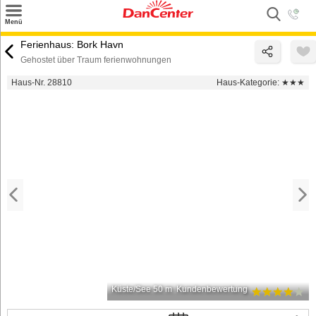
×
Menü
Suchen
Ferienhaus: Bork Havn
Gehostet über Traum ferienwohnungen
Urlaubsziele
Haus-Nr. 28810
Haus-Kategorie:
★★★
Weitere Urlaubsziele
Angebote
Inspiration
Kontakt
Gut zu wissen
Login
Küste/See 50 m
Kundenbewertung