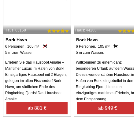
Haus: 63158
Haus: 44288
Bork Havn
Bork Havn
6 Personen, 105 m²
6 Personen, 105 m²
5 m zum Wasser.
5 m zum Wasser.
Erleben Sie das Hausboot Amalie –
Willkommen zu einem ganz
Maritimer Luxus im Hafen von Bork!
besonderen Urlaub auf dem Wasser!
Einzigartiges Hausboot mit 2 Etagen,
Dieses wunderschöne Hausboot im
gelegen im alten Fischerdorf Bork
Hafen von Bork, eingebettet in den
Havn, am südlichen Ende des
Ringkøbing Fjord, bietet ein
Ringkøbing Fjords! Das Hausboot
einzigartiges maritimes Erlebnis, bei
Amalie ...
dem Entspannung ...
ab 881 €
ab 949 €