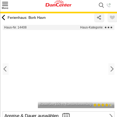
×
Menü
Suchen
Ferienhaus: Bork Havn
Urlaubsziele
Haus-Nr. 14408
Haus-Kategorie:
★★★
Weitere Urlaubsziele
Angebote
Inspiration
Kontakt
Gut zu wissen
Login
Küste/See 100 m
Kundenbewertung
Anreise & Dauer auswählen