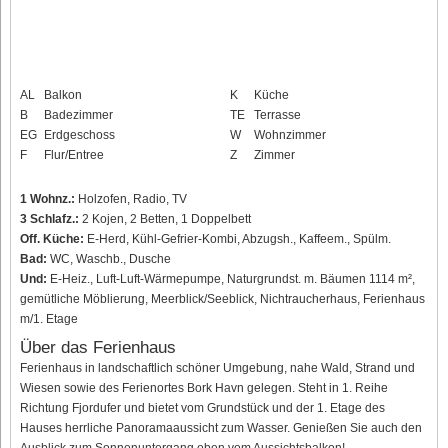
AL
Balkon
K
Küche
B
Badezimmer
TE
Terrasse
EG
Erdgeschoss
W
Wohnzimmer
F
Flur/Entree
Z
Zimmer
1 Wohnz.:
Holzofen, Radio, TV
3 Schlafz.:
2 Kojen, 2 Betten, 1 Doppelbett
Off. Küche:
E-Herd, Kühl-Gefrier-Kombi, Abzugsh., Kaffeem., Spülm.
Bad:
WC, Waschb., Dusche
Und:
E-Heiz., Luft-Luft-Wärmepumpe, Naturgrundst. m. Bäumen 1114 m²,
gemütliche Möblierung, Meerblick/Seeblick, Nichtraucherhaus, Ferienhaus
m/1. Etage
Über das Ferienhaus
Ferienhaus in landschaftlich schöner Umgebung, nahe Wald, Strand und
Wiesen sowie des Ferienortes Bork Havn gelegen. Steht in 1. Reihe
Richtung Fjordufer und bietet vom Grundstück und der 1. Etage des
Hauses herrliche Panoramaaussicht zum Wasser. Genießen Sie auch den
Ausblick zum Sonnenuntergang oben vom Aussichtsbalkon!