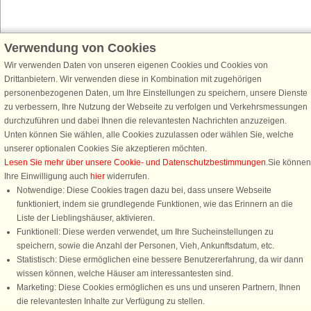
Verwendung von Cookies
Schließen Sie sich 100.000 Ferienhaus-Fans an
Wir verwenden Daten von unseren eigenen Cookies und Cookies von
Erhalten Sie einen
Willkommensgutschein von 25 €
für Ihren nächsten
Drittanbietern. Wir verwenden diese in Kombination mit zugehörigen
Ferienhausurlaub - melden Sie sich einfach für den DanCenter Newsletter
personenbezogenen Daten, um Ihre Einstellungen zu speichern, unsere Dienste
an. Verpassen Sie nie wieder exklusive Angebote, Gewinnspiele und
zu verbessern, Ihre Nutzung der Webseite zu verfolgen und Verkehrsmessungen
Urlaubstipps!
durchzuführen und dabei Ihnen die relevantesten Nachrichten anzuzeigen.
Unten können Sie wählen, alle Cookies zuzulassen oder wählen Sie, welche
unserer optionalen Cookies Sie akzeptieren möchten.
Lesen Sie mehr über unsere Cookie- und Datenschutzbestimmungen
.Sie können
Ihre Einwilligung auch
hier
widerrufen.
Newsletter abonnieren
Notwendige: Diese Cookies tragen dazu bei, dass unsere Webseite
funktioniert, indem sie grundlegende Funktionen, wie das Erinnern an die
Liste der Lieblingshäuser, aktivieren.
Funktionell: Diese werden verwendet, um Ihre Sucheinstellungen zu
speichern, sowie die Anzahl der Personen, Vieh, Ankunftsdatum, etc.
Folgen Sie uns:
Statistisch: Diese ermöglichen eine bessere Benutzererfahrung, da wir dann
Rufen Sie an, um zu buchen
wissen können, welche Häuser am interessantesten sind.
DanCenter Kundenbewertung
Marketing: Diese Cookies ermöglichen es uns und unseren Partnern, Ihnen
4,1 von 5
die relevantesten Inhalte zur Verfügung zu stellen.
basierend auf mehr 135.870 Kundenbewertungen