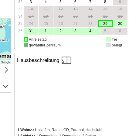
32
3
4
5
6
7
8
9
33
10
11
12
13
14
15
16
34
17
18
19
20
21
22
23
35
24
25
26
27
28
29
30
36
31
1
2
3
4
5
6
Anreisetag
frei
gewählter Zeitraum
belegt
Hausbeschreibung
1 Wohnz.:
Holzofen, Radio, CD, Parabol, Hochstuhl
3 Schlafz.:
1 Doppelbett, 1 Doppelbett, 2 Betten