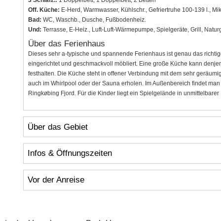
Off. Küche:
E-Herd, Warmwasser, Kühlschr., Gefriertruhe 100-139 l., Mik
Bad:
WC, Waschb., Dusche, Fußbodenheiz.
Und:
Terrasse, E-Heiz., Luft-Luft-Wärmepumpe, Spielgeräte, Grill, Natu
Über das Ferienhaus
Dieses sehr a-typische und spannende Ferienhaus ist genau das richtige
eingerichtet und geschmackvoll möbliert. Eine große Küche kann denje
festhalten. Die Küche steht in offener Verbindung mit dem sehr gerä
auch im Whirlpool oder der Sauna erholen. Im Außenbereich findet man 
Ringkøbing Fjord. Für die Kinder liegt ein Spielgelände in unmittelbarer
Über das Gebiet
Infos & Öffnungszeiten
Vor der Anreise