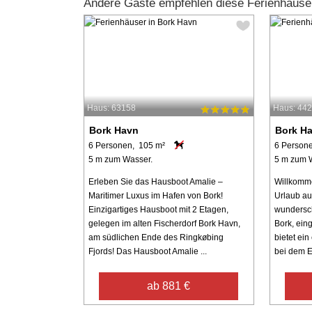
Andere Gäste empfehlen diese Ferienhäuse
Haus: 63158
Haus: 44
Bork Havn
Bork H
6 Personen, 105 m²
6 Person
5 m zum Wasser.
5 m zum 
Erleben Sie das Hausboot Amalie –
Willkomm
Maritimer Luxus im Hafen von Bork!
Urlaub au
Einzigartiges Hausboot mit 2 Etagen,
wundersc
gelegen im alten Fischerdorf Bork Havn,
Bork, ein
am südlichen Ende des Ringkøbing
bietet ein
Fjords! Das Hausboot Amalie ...
bei dem E
ab 881 €