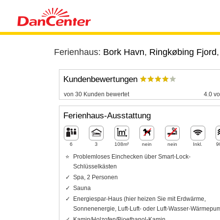
Ferienhaus:
Bork Havn
,
Ringkøbing Fjord
Kundenbewertungen
von 30 Kunden bewertet
4.0 vo
Ferienhaus-Ausstattung
6
3
108m²
nein
nein
Inkl.
9
Problemloses Einchecken über Smart-Lock-
Schlüsselkästen
Spa, 2 Personen
Sauna
Energiespar-Haus (hier heizen Sie mit Erdwärme,
Sonnenenergie, Luft-Luft- oder Luft-Wasser-Wärmepu
Kamin/Holzofen/Bioethanol-Kamin