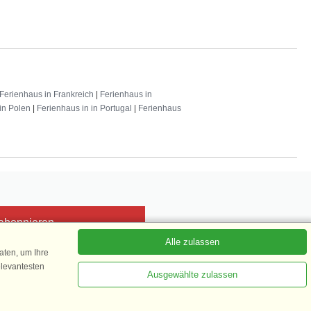
Ferienhaus in Frankreich
|
Ferienhaus in
in Polen
|
Ferienhaus in in Portugal
|
Ferienhaus
 abonnieren
Alle zulassen
ten, um Ihre
elevantesten
Ausgewählte zulassen
Kundenbewertung
1 von 5