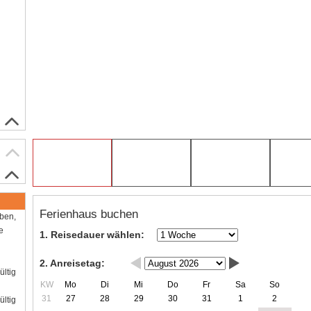
Ferienhaus buchen
aben,
e
1. Reisedauer wählen:
2. Anreisetag:
ültig
KW
Mo
Di
Mi
Do
Fr
Sa
So
31
27
28
29
30
31
1
2
ültig