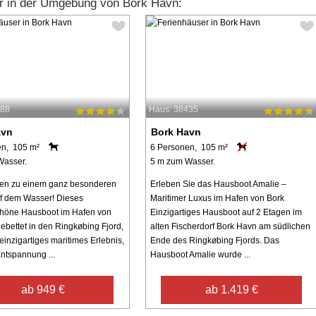
r in der Umgebung von Bork Havn:
288
Haus: 38435
avn
Bork Havn
en, 105 m²
6 Personen, 105 m²
Wasser.
5 m zum Wasser.
en zu einem ganz besonderen
Erleben Sie das Hausboot Amalie –
f dem Wasser! Dieses
Maritimer Luxus im Hafen von Bork
höne Hausboot im Hafen von
Einzigartiges Hausboot auf 2 Etagen im
gebettet in den Ringkøbing Fjord,
alten Fischerdorf Bork Havn am südlichen
 einzigartiges maritimes Erlebnis,
Ende des Ringkøbing Fjords. Das
ntspannung ...
Hausboot Amalie wurde ...
ab 949 €
ab 1.419 €