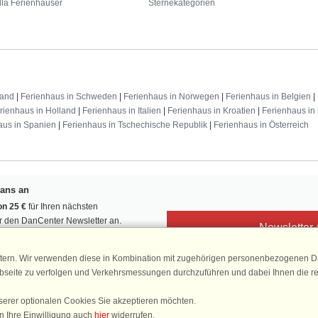
lla Ferienhäuser
Sternekategorien
land
|
Ferienhaus in Schweden
|
Ferienhaus in Norwegen
|
Ferienhaus in Belgien
|
rienhaus in Holland
|
Ferienhaus in Italien
|
Ferienhaus in Kroatien
|
Ferienhaus in 
aus in Spanien
|
Ferienhaus in Tschechische Republik
|
Ferienhaus in Österreich
Fans an
n 25 €
für Ihren nächsten
ür den DanCenter Newsletter an.
Newsletter
, Gewinnspiele und Urlaubstipps!
tern. Wir verwenden diese in Kombination mit zugehörigen personenbezogenen Da
ebseite zu verfolgen und Verkehrsmessungen durchzuführen und dabei Ihnen die r
serer optionalen Cookies Sie akzeptieren möchten.
DanCenter 
n Ihre Einwilligung auch
hier
widerrufen.
4,