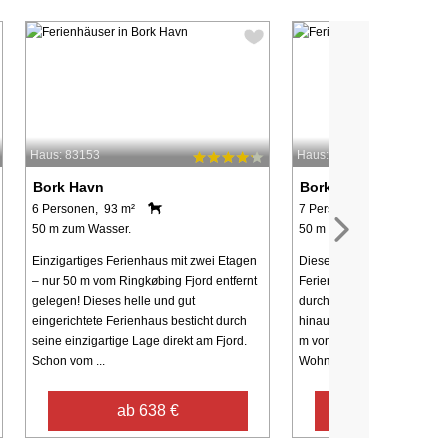
Haus: 83153
Haus: 28810
Bork Havn
Bork Havn
6 Personen, 93 m²
7 Personen, 105 m²
50 m zum Wasser.
50 m zum Wasser.
Einzigartiges Ferienhaus mit zwei Etagen
Dieses 2008 komplett renov
– nur 50 m vom Ringkøbing Fjord entfernt
Ferienhaus zeichnet sich d
gelegen! Dieses helle und gut
durchdachten Grundriss au
eingerichtete Ferienhaus besticht durch
hinaus hat es eine einmali
seine einzigartige Lage direkt am Fjord.
m vom Ringkøbing Fjord. 
Schon vom ...
Wohnzimmer mit ...
ab 638 €
ab 384 €