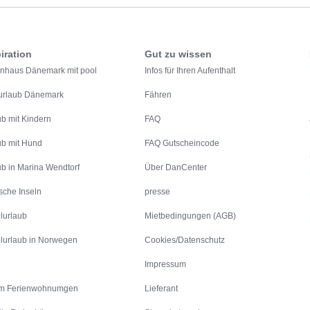
iration
Gut zu wissen
enhaus Dänemark mit pool
Infos für Ihren Aufenthalt
urlaub Dänemark
Fähren
ub mit Kindern
FAQ
ub mit Hund
FAQ Gutscheincode
ub in Marina Wendtorf
Über DanCenter
sche Inseln
presse
lurlaub
Mietbedingungen (AGB)
lurlaub in Norwegen
Cookies/Datenschutz
Impressum
m Ferienwohnumgen
Lieferant