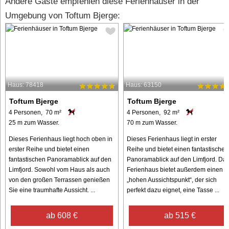
Andere Gäste empfehlen diese Ferienhäuser in der
Umgebung von Toftum Bjerge:
Haus: 78418
Haus: 63150
Toftum Bjerge
Toftum Bjerge
4 Personen, 70 m²
4 Personen, 92 m²
25 m zum Wasser.
70 m zum Wasser.
Dieses Ferienhaus liegt hoch oben in
Dieses Ferienhaus liegt in erster
erster Reihe und bietet einen
Reihe und bietet einen fantastischen
fantastischen Panoramablick auf den
Panoramablick auf den Limfjord. Da
Limfjord. Sowohl vom Haus als auch
Ferienhaus bietet außerdem einen
von den großen Terrassen genießen
„hohen Aussichtspunkt“, der sich
Sie eine traumhafte Aussicht. ...
perfekt dazu eignet, eine Tasse ...
ab 608 €
ab 515 €