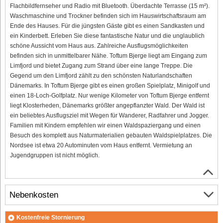
Flachbildfernseher und Radio mit Bluetooth. Überdachte Terrasse (15 m²).
Waschmaschine und Trockner befinden sich im Hauswirtschaftsraum am
Ende des Hauses. Für die jüngsten Gäste gibt es einen Sandkasten und
ein Kinderbett. Erleben Sie diese fantastische Natur und die unglaublich
schöne Aussicht vom Haus aus. Zahlreiche Ausflugsmöglichkeiten
befinden sich in unmittelbarer Nähe. Toftum Bjerge liegt am Eingang zum
Limfjord und bietet Zugang zum Strand über eine lange Treppe. Die
Gegend um den Limfjord zählt zu den schönsten Naturlandschaften
Dänemarks. In Toftum Bjerge gibt es einen großen Spielplatz, Minigolf und
einen 18-Loch-Golfplatz. Nur wenige Kilometer von Toftum Bjerge entfernt
liegt Klosterheden, Dänemarks größter angepflanzter Wald. Der Wald ist
ein beliebtes Ausflugsziel mit Wegen für Wanderer, Radfahrer und Jogger.
Familien mit Kindern empfehlen wir einen Waldspaziergang und einen
Besuch des komplett aus Naturmaterialien gebauten Waldspielplatzes. Die
Nordsee ist etwa 20 Autominuten vom Haus entfernt. Vermietung an
Jugendgruppen ist nicht möglich.
Nebenkosten
Kostenfreie Stornierung