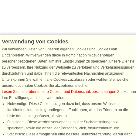
Verwendung von Cookies
Schließen Sie sich 100.000 Ferienhaus-Fans an
Wir verwenden Daten von unseren eigenen Cookies und Cookies von
Erhalten Sie einen
Willkommensgutschein von 25 €
für Ihren nächsten
Drittanbietern. Wir verwenden diese in Kombination mit zugehörigen
Ferienhausurlaub - melden Sie sich einfach für den DanCenter Newsletter
personenbezogenen Daten, um Ihre Einstellungen zu speichern, unsere Dienste
an. Verpassen Sie nie wieder exklusive Angebote, Gewinnspiele und
zu verbessern, Ihre Nutzung der Webseite zu verfolgen und Verkehrsmessungen
Urlaubstipps!
durchzuführen und dabei Ihnen die relevantesten Nachrichten anzuzeigen.
Unten können Sie wählen, alle Cookies zuzulassen oder wählen Sie, welche
unserer optionalen Cookies Sie akzeptieren möchten.
Lesen Sie mehr über unsere Cookie- und Datenschutzbestimmungen
.Sie können
Ihre Einwilligung auch
hier
widerrufen.
Newsletter abonnieren
Notwendige: Diese Cookies tragen dazu bei, dass unsere Webseite
funktioniert, indem sie grundlegende Funktionen, wie das Erinnern an die
Liste der Lieblingshäuser, aktivieren.
Funktionell: Diese werden verwendet, um Ihre Sucheinstellungen zu
speichern, sowie die Anzahl der Personen, Vieh, Ankunftsdatum, etc.
Folgen Sie uns:
Statistisch: Diese ermöglichen eine bessere Benutzererfahrung, da wir dann