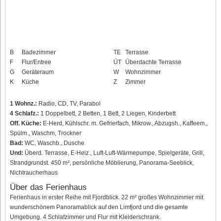
B
Badezimmer
TE
Terrasse
F
Flur/Entree
ÜT
Überdachte Terrasse
G
Geräteraum
W
Wohnzimmer
K
Küche
Z
Zimmer
1 Wohnz.:
Radio, CD, TV, Parabol
4 Schlafz.:
1 Doppelbett, 2 Betten, 1 Bett, 2 Liegen, Kinderbett
Off. Küche:
E-Herd, Kühlschr. m. Gefrierfach, Mikrow., Abzugsh., Kaffeem.,
Spülm., Waschm, Trockner
Bad:
WC, Waschb., Dusche
Und:
Überd. Terrasse, E-Heiz., Luft-Luft-Wärmepumpe, Spielgeräte, Grill,
Strandgrundst. 450 m², persönliche Möblierung, Panorama-Seeblick,
Nichtraucherhaus
Über das Ferienhaus
Ferienhaus in erster Reihe mit Fjordblick. 22 m² großes Wohnzimmer mit
wunderschönem Panoramablick auf den Limfjord und die gesamte
Umgebung. 4 Schlafzimmer und Flur mit Kleiderschrank.