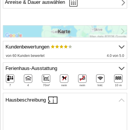
Anreise & Dauer auswählen
Karte
Kundenbewertungen
von 60 Kunden bewertet
4.0 von 5.0
Ferienhaus-Ausstattung
7
4
70m²
nein
nein
Inkl.
10 m
Hausbeschreibung