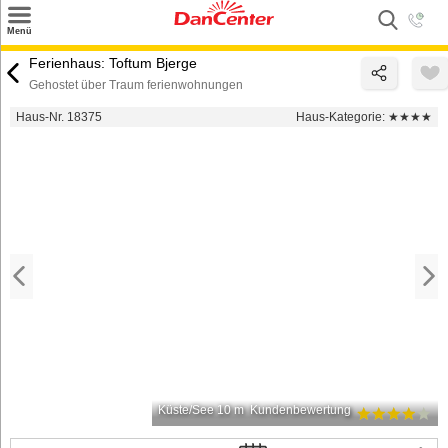
×
Menü
Suchen
Ferienhaus: Toftum Bjerge
Gehostet über Traum ferienwohnungen
Urlaubsziele
Haus-Nr. 18375
Haus-Kategorie:
★★★★
Weitere Urlaubsziele
Angebote
Inspiration
Kontakt
Gut zu wissen
Login
Küste/See 10 m
Kundenbewertung