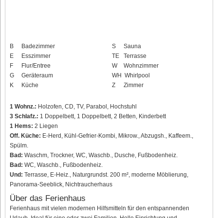
B
Badezimmer
S
Sauna
E
Esszimmer
TE
Terrasse
F
Flur/Entree
W
Wohnzimmer
G
Geräteraum
WH
Whirlpool
K
Küche
Z
Zimmer
1 Wohnz.:
Holzofen, CD, TV, Parabol, Hochstuhl
3 Schlafz.:
1 Doppelbett, 1 Doppelbett, 2 Betten, Kinderbett
1 Hems:
2 Liegen
Off. Küche:
E-Herd, Kühl-Gefrier-Kombi, Mikrow., Abzugsh., Kaffeem.,
Spülm.
Bad:
Waschm, Trockner, WC, Waschb., Dusche, Fußbodenheiz.
Bad:
WC, Waschb., Fußbodenheiz.
Und:
Terrasse, E-Heiz., Naturgrundst. 200 m², moderne Möblierung,
Panorama-Seeblick, Nichtraucherhaus
Über das Ferienhaus
Ferienhaus mit vielen modernen Hilfsmitteln für den entspannenden
Urlaub. Ideal für eine oder zwei Familien. Helle Einrichtung und