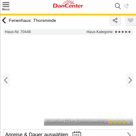
×
Menü
Suchen
Ferienhaus: Thorsminde
Urlaubsziele
Haus-Nr. 70446
Haus-Kategorie:
★★★★★
Weitere Urlaubsziele
Angebote
Inspiration
Kontakt
Gut zu wissen
Login
Küste/See 275 m
Kundenbewertung
Anreise & Dauer auswählen