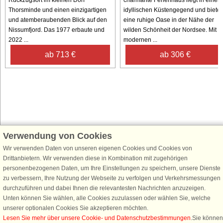
Rückzugsort im kleinen Dorf
charmante Ferienhaus liegt in einer
Thorsminde und einen einzigartigen
idyllischen Küstengegend und bietet
und atemberaubenden Blick auf den
eine ruhige Oase in der Nähe der
Nissumfjord. Das 1977 erbaute und
wilden Schönheit der Nordsee. Mit
2022 ...
modernen ...
ab 713 €
ab 306 €
Verwendung von Cookies
Schließen Sie sich 100.000 Ferienhaus-Fans an
Wir verwenden Daten von unseren eigenen Cookies und Cookies von
Erhalten Sie einen
Willkommensgutschein von 25 €
für Ihren nächsten
Drittanbietern. Wir verwenden diese in Kombination mit zugehörigen
Ferienhausurlaub - melden Sie sich einfach für den DanCenter Newsletter
personenbezogenen Daten, um Ihre Einstellungen zu speichern, unsere Dienste
an. Verpassen Sie nie wieder exklusive Angebote, Gewinnspiele und
zu verbessern, Ihre Nutzung der Webseite zu verfolgen und Verkehrsmessungen
Urlaubstipps!
durchzuführen und dabei Ihnen die relevantesten Nachrichten anzuzeigen.
Unten können Sie wählen, alle Cookies zuzulassen oder wählen Sie, welche
unserer optionalen Cookies Sie akzeptieren möchten.
Lesen Sie mehr über unsere Cookie- und Datenschutzbestimmungen
.Sie können