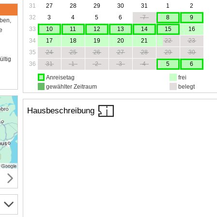
31
27
28
29
30
31
1
2
32
3
4
5
6
7
8
9
aben,
33
10
11
12
13
14
15
16
e
34
17
18
19
20
21
22
23
35
24
25
26
27
28
29
30
ültig
36
31
1
2
3
4
5
6
Anreisetag
frei
gewählter Zeitraum
belegt
Hausbeschreibung