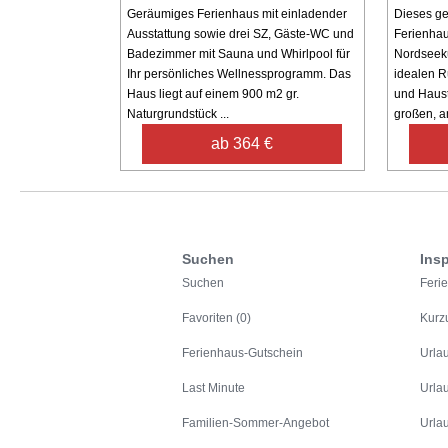
Geräumiges Ferienhaus mit einladender
Dieses ge
Ausstattung sowie drei SZ, Gäste-WC und
Ferienhau
Badezimmer mit Sauna und Whirlpool für
Nordseekü
Ihr persönliches Wellnessprogramm. Das
idealen R
Haus liegt auf einem 900 m2 gr.
und Haust
Naturgrundstück ...
großen, an
ab 364 €
Suchen
Insp
Suchen
Feri
Favoriten (0)
Kurz
Ferienhaus-Gutschein
Urla
Last Minute
Urla
Familien-Sommer-Angebot
Urla