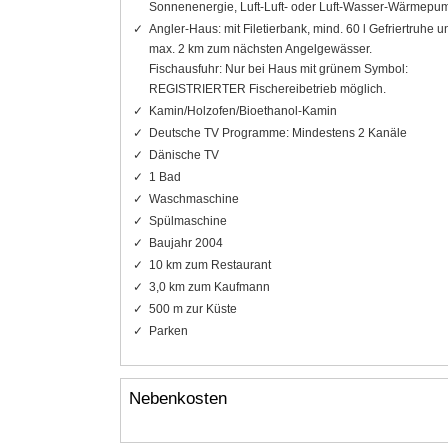
Sonnenenergie, Luft-Luft- oder Luft-Wasser-Wärmepu
Angler-Haus: mit Filetierbank, mind. 60 l Gefriertruhe u
max. 2 km zum nächsten Angelgewässer.
Fischausfuhr: Nur bei Haus mit grünem Symbol:
REGISTRIERTER Fischereibetrieb möglich.
Kamin/Holzofen/Bioethanol-Kamin
Deutsche TV Programme: Mindestens 2 Kanäle
Dänische TV
1 Bad
Waschmaschine
Spülmaschine
Baujahr 2004
10 km zum Restaurant
3,0 km zum Kaufmann
500 m zur Küste
Parken
Nebenkosten