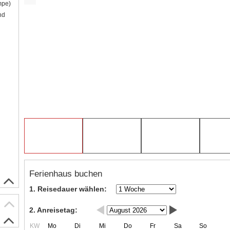
mpe)
nd
Ferienhaus buchen
1. Reisedauer wählen:
2. Anreisetag:
KW
Mo
Di
Mi
Do
Fr
Sa
So