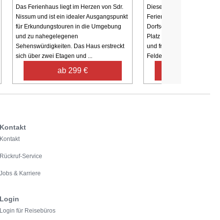
Das Ferienhaus liegt im Herzen von Sdr.
Dieses sehr große und gut 
Nissum und ist ein idealer Ausgangspunkt
Feriendomizil ist die ehema
für Erkundungstouren in die Umgebung
Dorfschule von Staby. Das
und zu nahegelegenen
Platz für bis zu 20 Personen
Sehenswürdigkeiten. Das Haus erstreckt
und friedlich, mit Ausblick
sich über zwei Etagen und ...
Felder ...
ab 299 €
ab 1.105 
Kontakt
Kontakt
Rückruf-Service
Jobs & Karriere
Login
Login für Reisebüros