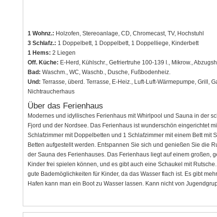
1 Wohnz.:
Holzofen, Stereoanlage, CD, Chromecast, TV, Hochstuhl
3 Schlafz.:
1 Doppelbett, 1 Doppelbett, 1 Doppelliege, Kinderbett
1 Hems:
2 Liegen
Off. Küche:
E-Herd, Kühlschr., Gefriertruhe 100-139 l., Mikrow., Abzugsh
Bad:
Waschm., WC, Waschb., Dusche, Fußbodenheiz.
Und:
Terrasse, überd. Terrasse, E-Heiz., Luft-Luft-Wärmepumpe, Grill, 
Nichtraucherhaus
Über das Ferienhaus
Modernes und idyllisches Ferienhaus mit Whirlpool und Sauna in der
Fjord und der Nordsee. Das Ferienhaus ist wunderschön eingerichtet m
Schlafzimmer mit Doppelbetten und 1 Schlafzimmer mit einem Bett mit 
Betten aufgestellt werden. Entspannen Sie sich und genießen Sie die R
der Sauna des Ferienhauses. Das Ferienhaus liegt auf einem großen, 
Kinder frei spielen können, und es gibt auch eine Schaukel mit Rutsche. 
gute Bademöglichkeiten für Kinder, da das Wasser flach ist. Es gibt m
Hafen kann man ein Boot zu Wasser lassen. Kann nicht von Jugendgru