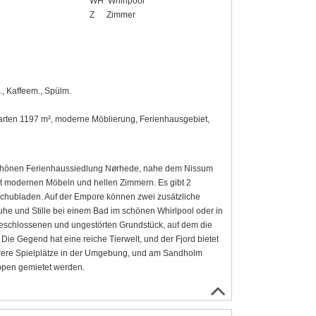
WH
Whirlpool
Z
Zimmer
., Kaffeem., Spülm.
Garten 1197 m², moderne Möblierung, Ferienhausgebiet,
 schönen Ferienhaussiedlung Nørhede, nahe dem Nissum
it modernen Möbeln und hellen Zimmern. Es gibt 2
Schubladen. Auf der Empore können zwei zusätzliche
uhe und Stille bei einem Bad im schönen Whirlpool oder in
geschlossenen und ungestörten Grundstück, auf dem die
Die Gegend hat eine reiche Tierwelt, und der Fjord bietet
ehrere Spielplätze in der Umgebung, und am Sandholm
ppen gemietet werden.