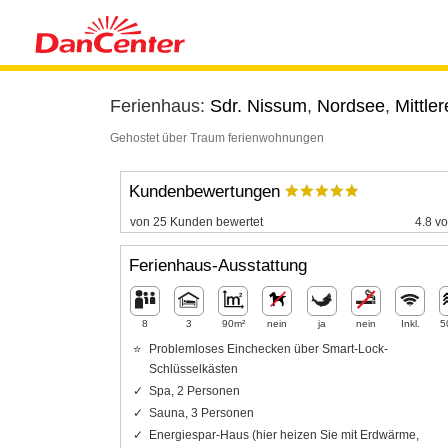
Ferienhaus:
Sdr. Nissum
,
Nordsee
,
Mittle
Gehostet über Traum ferienwohnungen
Kundenbewertungen
von 25 Kunden bewertet
4.8 vo
Ferienhaus-Ausstattung
8
3
90m²
nein
ja
nein
Inkl.
5
Problemloses Einchecken über Smart-Lock-
Schlüsselkästen
Spa, 2 Personen
Sauna, 3 Personen
Energiespar-Haus (hier heizen Sie mit Erdwärme,