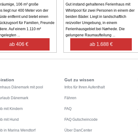
räumige, 106 m² große
Gut instand gehaltenes Ferienhaus mit
s liegt nur 400 Meter von der
Whirlpool für zwei Personen in einem der
ste entfernt und bietet einen
beiden Bäder. Liegt in landschaftlich
ückzugsort für Familien, Freunde
reizvoller Umgebung, in einem
iere. Auf einem 1.110 m²
Ferienhausgebiet bei Nørhede. Die
gelegten ...
gelungene Raumaufteilung ...
ab 406 €
ab 1.688 €
iration
Gut zu wissen
enhaus Dänemark mit pool
Infos für Ihren Aufenthalt
urlaub Dänemark
Fähren
ub mit Kindern
FAQ
ub mit Hund
FAQ Gutscheincode
ub in Marina Wendtorf
Über DanCenter