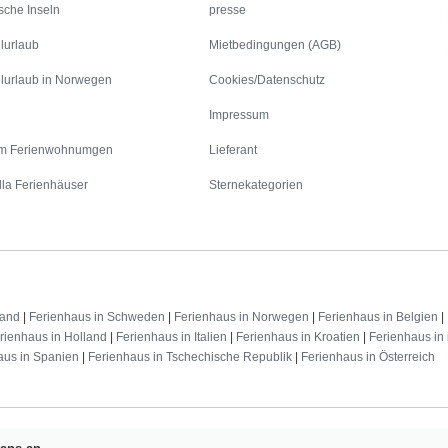
sche Inseln
presse
lurlaub
Mietbedingungen (AGB)
lurlaub in Norwegen
Cookies/Datenschutz
Impressum
m Ferienwohnumgen
Lieferant
lla Ferienhäuser
Sternekategorien
land
|
Ferienhaus in Schweden
|
Ferienhaus in Norwegen
|
Ferienhaus in Belgien
|
rienhaus in Holland
|
Ferienhaus in Italien
|
Ferienhaus in Kroatien
|
Ferienhaus in 
aus in Spanien
|
Ferienhaus in Tschechische Republik
|
Ferienhaus in Österreich