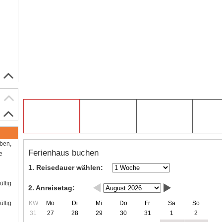
aben,
Ferienhaus buchen
e
1. Reisedauer wählen:
ültig
2. Anreisetag:
KW
Mo
Di
Mi
Do
Fr
Sa
So
ültig
31
27
28
29
30
31
1
2