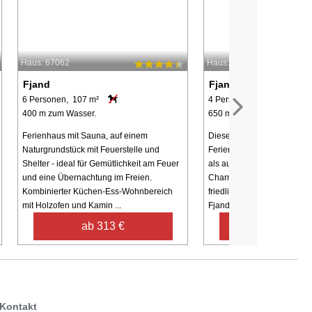
Haus: 67062
Haus: 7363
Fjand
Fjand
6 Personen, 107 m²
4 Personen, 65 m²
400 m zum Wasser.
650 m zum Wasser.
Ferienhaus mit Sauna, auf einem
Dieses reetgedeckte, klein
Naturgrundstück mit Feuerstelle und
Ferienhäuschen strahlt so
Shelter - ideal für Gemütlichkeit am Feuer
als auch im Inneren nostal
und eine Übernachtung im Freien.
Charme aus und liegt wun
Kombinierter Küchen-Ess-Wohnbereich
friedlich in einem Ferienha
mit Holzofen und Kamin ...
Fjand. Innen wurde es ...
ab 313 €
ab 433 €
Kontakt