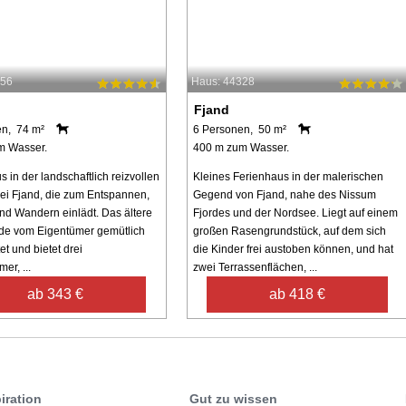
956
Haus: 44328
Fjand
en, 74 m²
6 Personen, 50 m²
m Wasser.
400 m zum Wasser.
 in der landschaftlich reizvollen
Kleines Ferienhaus in der malerischen
i Fjand, die zum Entspannen,
Gegend von Fjand, nahe des Nissum
nd Wandern einlädt. Das ältere
Fjordes und der Nordsee. Liegt auf einem
de vom Eigentümer gemütlich
großen Rasengrundstück, auf dem sich
et und bietet drei
die Kinder frei austoben können, und hat
er, ...
zwei Terrassenflächen, ...
ab 343 €
ab 418 €
iration
Gut zu wissen