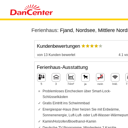
Ferienhaus:
Fjand
,
Nordsee
,
Mittlere Nor
Kundenbewertungen
von 13 Kunden bewertet
4.1 vo
Ferienhaus-Ausstattung
5
3
74m²
ja
nein
Inkl.
7
Problemloses Einchecken über Smart-Lock-
Schlüsselkästen
Gratis Eintritt ins Schwimmbad
Energiespar-Haus (hier heizen Sie mit Erdwärme,
Sonnenenergie, Luft-Luft- oder Luft-Wasser-Wärmepu
Kamin/Holzofen/Bioethanol-Kamin
Deutsche TV Programme: Mindestens 2 Kanäle