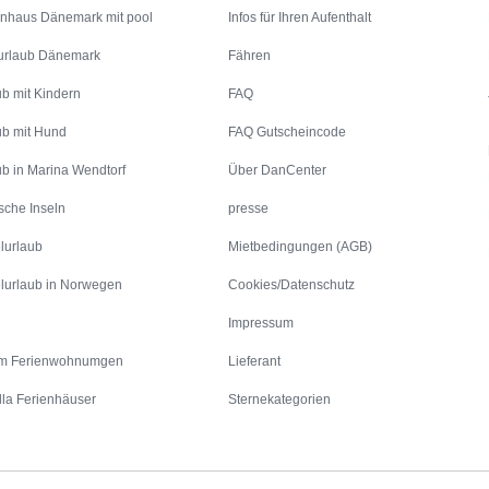
enhaus Dänemark mit pool
Infos für Ihren Aufenthalt
urlaub Dänemark
Fähren
ub mit Kindern
FAQ
ub mit Hund
FAQ Gutscheincode
ub in Marina Wendtorf
Über DanCenter
sche Inseln
presse
lurlaub
Mietbedingungen (AGB)
lurlaub in Norwegen
Cookies/Datenschutz
Impressum
m Ferienwohnumgen
Lieferant
lla Ferienhäuser
Sternekategorien