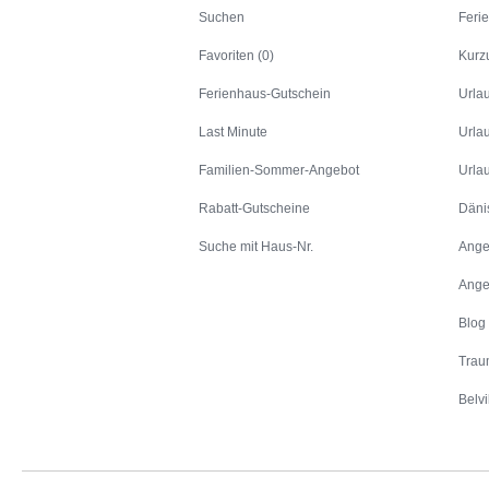
Suchen
Feri
Favoriten (0)
Kurz
Ferienhaus-Gutschein
Urla
Last Minute
Urla
Familien-Sommer-Angebot
Urla
Rabatt-Gutscheine
Däni
Suche mit Haus-Nr.
Ange
Ange
Blog
Trau
Belvi