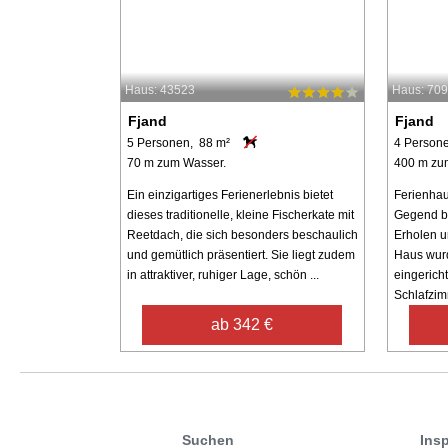
Haus: 43523
Haus: 70
Fjand
Fjand
5 Personen, 88 m²
4 Person
70 m zum Wasser.
400 m zu
Ein einzigartiges Ferienerlebnis bietet
Ferienhaus
dieses traditionelle, kleine Fischerkate mit
Gegend be
Reetdach, die sich besonders beschaulich
Erholen u
und gemütlich präsentiert. Sie liegt zudem
Haus wur
in attraktiver, ruhiger Lage, schön ...
eingericht
Schlafzimm
ab 342 €
Suchen
Insp