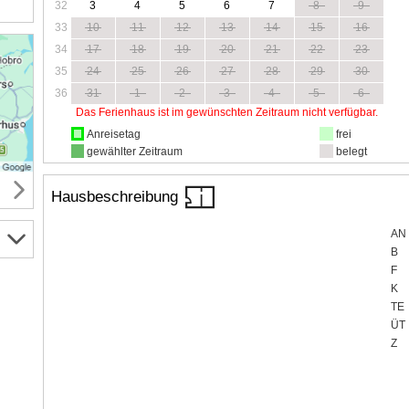
32
3
4
5
6
7
8
9
33
10
11
12
13
14
15
16
34
17
18
19
20
21
22
23
35
24
25
26
27
28
29
30
36
31
1
2
3
4
5
6
Das Ferienhaus ist im gewünschten Zeitraum nicht verfügbar.
Anreisetag
frei
gewählter Zeitraum
belegt
Hausbeschreibung
AN
B
F
K
TE
ÜT
Z