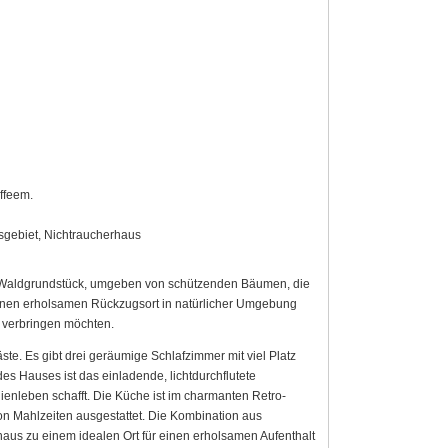
ffeem.
sgebiet, Nichtraucherhaus
en Waldgrundstück, umgeben von schützenden Bäumen, die
einen erholsamen Rückzugsort in natürlicher Umgebung
b verbringen möchten.
äste. Es gibt drei geräumige Schlafzimmer mit viel Platz
s Hauses ist das einladende, lichtdurchflutete
enleben schafft. Die Küche ist im charmanten Retro-
on Mahlzeiten ausgestattet. Die Kombination aus
haus zu einem idealen Ort für einen erholsamen Aufenthalt