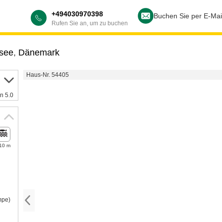
+494030970398
Buchen Sie per E-Mai
Rufen Sie an, um zu buchen
dsee
,
Dänemark
Haus-Nr. 54405
n 5.0
10 m
mpe)