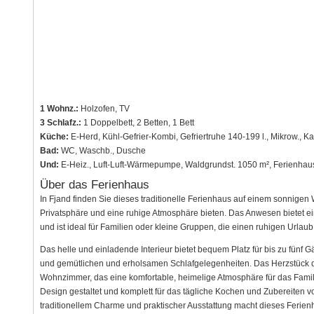
1 Wohnz.:
Holzofen, TV
3 Schlafz.:
1 Doppelbett, 2 Betten, 1 Bett
Küche:
E-Herd, Kühl-Gefrier-Kombi, Gefriertruhe 140-199 l., Mikrow., Ka
Bad:
WC, Waschb., Dusche
Und:
E-Heiz., Luft-Luft-Wärmepumpe, Waldgrundst. 1050 m², Ferienhau
Über das Ferienhaus
In Fjand finden Sie dieses traditionelle Ferienhaus auf einem sonnig
Privatsphäre und eine ruhige Atmosphäre bieten. Das Anwesen bietet 
und ist ideal für Familien oder kleine Gruppen, die einen ruhigen Urlau
Das helle und einladende Interieur bietet bequem Platz für bis zu fünf G
und gemütlichen und erholsamen Schlafgelegenheiten. Das Herzstück de
Wohnzimmer, das eine komfortable, heimelige Atmosphäre für das Famili
Design gestaltet und komplett für das tägliche Kochen und Zubereiten v
traditionellem Charme und praktischer Ausstattung macht dieses Ferien