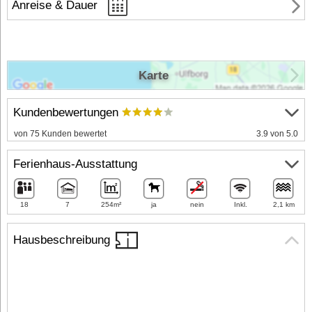
Anreise & Dauer
Karte
Kundenbewertungen
von 75 Kunden bewertet
3.9 von 5.0
Ferienhaus-Ausstattung
18
7
254m²
ja
nein
Inkl.
2,1 km
Hausbeschreibung