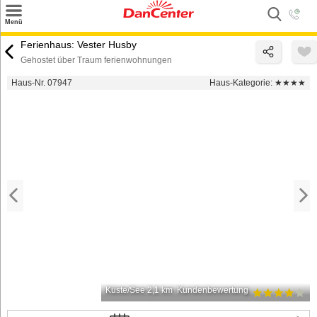
×
Menü
Suchen
Ferienhaus: Vester Husby
Gehostet über Traum ferienwohnungen
Urlaubsziele
Haus-Nr. 07947
Haus-Kategorie:
★★★★
Weitere Urlaubsziele
Angebote
Inspiration
Kontakt
Gut zu wissen
Login
Küste/See 2,1 km
Kundenbewertung