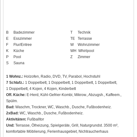
B
Badezimmer
T
Technik
E
Esszimmer
TE
Terrasse
F
Flur/Entree
W
Wohnzimmer
K
Küche
WH
Whirlpool
P
Pool
Z
Zimmer
S
Sauna
1 Wohnz.:
Holzofen, Radio, DVD, TV, Parabol, Hochstuhl
7 Schlafz.:
1 Doppelbett, 1 Doppelbett, 1 Doppelbett, 1 Doppelbett,
1 Doppelbett, 4 Kojen, 4 Kojen, Kinderbett
Off. Küche:
E-Herd, Kühl-Gefrier-Kombi, Mikrow., Abzugsh., Kaffeem.,
Spülm.
Bad:
Waschm, Trockner, WC, Waschb., Dusche, Fußbodenheiz.
2xBad:
WC, Waschb., Dusche, Fußbodenheiz.
Aktivitäten:
Fußballtor
Und:
Terrasse, Ölheizung, Spielgeräte, Grill, Naturgrundst. 3500 m²,
komfortable Möblierung, Ferienhausgebiet, Nichtraucherhaus