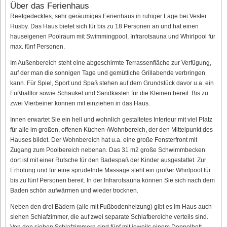
Über das Ferienhaus
Reetgedecktes, sehr geräumiges Ferienhaus in ruhiger Lage bei Vester
Husby. Das Haus bietet sich für bis zu 18 Personen an und hat einen
hauseigenen Poolraum mit Swimmingpool, Infrarotsauna und Whirlpool für
max. fünf Personen.
Im Außenbereich steht eine abgeschirmte Terrassenfläche zur Verfügung,
auf der man die sonnigen Tage und gemütliche Grillabende verbringen
kann. Für Spiel, Sport und Spaß stehen auf dem Grundstück davor u.a. ein
Fußballtor sowie Schaukel und Sandkasten für die Kleinen bereit. Bis zu
zwei Vierbeiner können mit einziehen in das Haus.
Innen erwartet Sie ein hell und wohnlich gestaltetes Interieur mit viel Platz
für alle im großen, offenen Küchen-/Wohnbereich, der den Mittelpunkt des
Hauses bildet. Der Wohnbereich hat u.a. eine große Fensterfront mit
Zugang zum Poolbereich nebenan. Das 31 m2 große Schwimmbecken
dort ist mit einer Rutsche für den Badespaß der Kinder ausgestattet. Zur
Erholung und für eine sprudelnde Massage steht ein großer Whirlpool für
bis zu fünf Personen bereit. In der Infrarotsauna können Sie sich nach dem
Baden schön aufwärmen und wieder trocknen.
Neben den drei Bädern (alle mit Fußbodenheizung) gibt es im Haus auch
siehen Schlafzimmer, die auf zwei separate Schlafbereiche verteils sind.
Von den sieben Schlafzimmern sind fünf mit jeweils einem Doppelbett