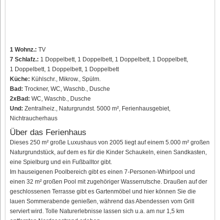
1 Wohnz.:
TV
7 Schlafz.:
1 Doppelbett, 1 Doppelbett, 1 Doppelbett, 1 Doppelbett,
1 Doppelbett, 1 Doppelbett, 1 Doppelbett
Küche:
Kühlschr., Mikrow., Spülm.
Bad:
Trockner, WC, Waschb., Dusche
2xBad:
WC, Waschb., Dusche
Und:
Zentralheiz., Naturgrundst. 5000 m², Ferienhausgebiet,
Nichtraucherhaus
Über das Ferienhaus
Dieses 250 m² große Luxushaus von 2005 liegt auf einem 5.000 m² großen
Naturgrundstück, auf dem es für die Kinder Schaukeln, einen Sandkasten,
eine Spielburg und ein Fußballtor gibt.
Im hauseigenen Poolbereich gibt es einen 7-Personen-Whirlpool und
einen 32 m² großen Pool mit zugehöriger Wasserrutsche. Draußen auf der
geschlossenen Terrasse gibt es Gartenmöbel und hier können Sie die
lauen Sommerabende genießen, während das Abendessen vom Grill
serviert wird. Tolle Naturerlebnisse lassen sich u.a. am nur 1,5 km