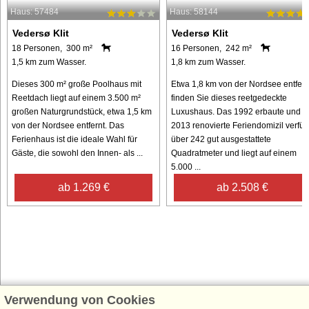
Haus: 57484
Haus: 58144
Vedersø Klit
Vedersø Klit
18 Personen, 300 m²
16 Personen, 242 m²
1,5 km zum Wasser.
1,8 km zum Wasser.
Dieses 300 m² große Poolhaus mit
Etwa 1,8 km von der Nordsee entfern
Reetdach liegt auf einem 3.500 m²
finden Sie dieses reetgedeckte
großen Naturgrundstück, etwa 1,5 km
Luxushaus. Das 1992 erbaute und
von der Nordsee entfernt. Das
2013 renovierte Feriendomizil verfüg
Ferienhaus ist die ideale Wahl für
über 242 gut ausgestattete
Gäste, die sowohl den Innen- als ...
Quadratmeter und liegt auf einem
5.000 ...
ab 1.269 €
ab 2.508 €
Verwendung von Cookies