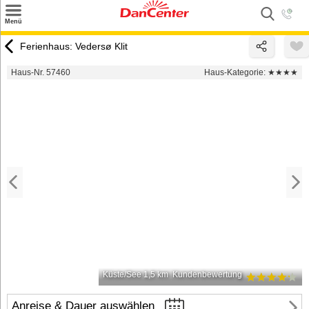
×
Menü
Suchen
Ferienhaus: Vedersø Klit
Urlaubsziele
Haus-Nr. 57460
Haus-Kategorie:
★★★★
Weitere Urlaubsziele
Angebote
Inspiration
Kontakt
Gut zu wissen
Login
Küste/See 1,5 km
Kundenbewertung
Anreise & Dauer auswählen