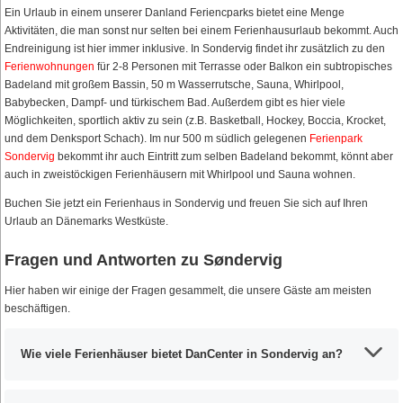
Ein Urlaub in einem unserer Danland Feriencparks bietet eine Menge
Aktivitäten, die man sonst nur selten bei einem Ferienhausurlaub bekommt. Auch
Endreinigung ist hier immer inklusive. In Sondervig findet ihr zusätzlich zu den
Ferienwohnungen
für 2-8 Personen mit Terrasse oder Balkon ein subtropisches
Badeland mit großem Bassin, 50 m Wasserrutsche, Sauna, Whirlpool,
Babybecken, Dampf- und türkischem Bad. Außerdem gibt es hier viele
Möglichkeiten, sportlich aktiv zu sein (z.B. Basketball, Hockey, Boccia, Krocket,
und dem Denksport Schach). Im nur 500 m südlich gelegenen
Ferienpark
Sondervig
bekommt ihr auch Eintritt zum selben Badeland bekommt, könnt aber
auch in zweistöckigen Ferienhäusern mit Whirlpool und Sauna wohnen.
Buchen Sie jetzt ein Ferienhaus in Sondervig und freuen Sie sich auf Ihren
Urlaub an Dänemarks Westküste.
Fragen und Antworten zu Søndervig
Hier haben wir einige der Fragen gesammelt, die unsere Gäste am meisten
beschäftigen.
Wie viele Ferienhäuser bietet DanCenter in Sondervig an?