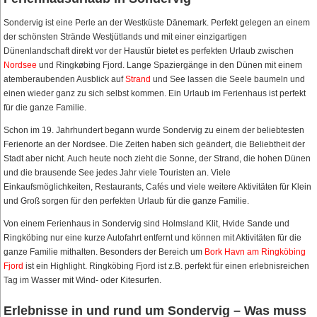
Sondervig ist eine Perle an der Westküste Dänemark. Perfekt gelegen an einem
der schönsten Strände Westjütlands und mit einer einzigartigen
Dünenlandschaft direkt vor der Haustür bietet es perfekten Urlaub zwischen
Nordsee
und Ringkøbing Fjord. Lange Spaziergänge in den Dünen mit einem
atemberaubenden Ausblick auf
Strand
und See lassen die Seele baumeln und
einen wieder ganz zu sich selbst kommen. Ein Urlaub im Ferienhaus ist perfekt
für die ganze Familie.
Schon im 19. Jahrhundert begann wurde Sondervig zu einem der beliebtesten
Ferienorte an der Nordsee. Die Zeiten haben sich geändert, die Beliebtheit der
Stadt aber nicht. Auch heute noch zieht die Sonne, der Strand, die hohen Dünen
und die brausende See jedes Jahr viele Touristen an. Viele
Einkaufsmöglichkeiten, Restaurants, Cafés und viele weitere Aktivitäten für Klein
und Groß sorgen für den perfekten Urlaub für die ganze Familie.
Von einem Ferienhaus in Sondervig sind Holmsland Klit, Hvide Sande und
Ringköbing nur eine kurze Autofahrt entfernt und können mit Aktivitäten für die
ganze Familie mithalten. Besonders der Bereich um
Bork Havn am Ringköbing
Fjord
ist ein Highlight. Ringköbing Fjord ist z.B. perfekt für einen erlebnisreichen
Tag im Wasser mit Wind- oder Kitesurfen.
Erlebnisse in und rund um Sondervig – Was muss