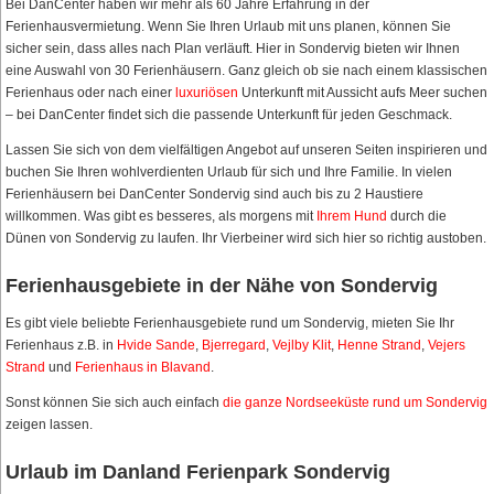
Bei DanCenter haben wir mehr als 60 Jahre Erfahrung in der
Ferienhausvermietung. Wenn Sie Ihren Urlaub mit uns planen, können Sie
sicher sein, dass alles nach Plan verläuft. Hier in Sondervig bieten wir Ihnen
eine Auswahl von 30 Ferienhäusern. Ganz gleich ob sie nach einem klassischen
Ferienhaus oder nach einer
luxuriösen
Unterkunft mit Aussicht aufs Meer suchen
– bei DanCenter findet sich die passende Unterkunft für jeden Geschmack.
Lassen Sie sich von dem vielfältigen Angebot auf unseren Seiten inspirieren und
buchen Sie Ihren wohlverdienten Urlaub für sich und Ihre Familie. In vielen
Ferienhäusern bei DanCenter Sondervig sind auch bis zu 2 Haustiere
willkommen. Was gibt es besseres, als morgens mit
Ihrem Hund
durch die
Dünen von Sondervig zu laufen. Ihr Vierbeiner wird sich hier so richtig austoben.
Ferienhausgebiete in der Nähe von Sondervig
Es gibt viele beliebte Ferienhausgebiete rund um Sondervig, mieten Sie Ihr
Ferienhaus z.B. in
Hvide Sande
,
Bjerregard
,
Vejlby Klit
,
Henne Strand
,
Vejers
Strand
und
Ferienhaus in Blavand
.
Sonst können Sie sich auch einfach
die ganze Nordseeküste rund um Sondervig
zeigen lassen.
Urlaub im Danland Ferienpark Sondervig