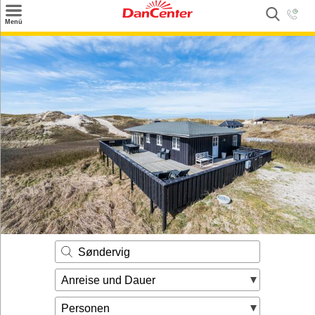
×
Menü
Suchen
Urlaubsziele
Weitere Urlaubsziele
Angebote
Inspiration
Kontakt
Gut zu wissen
Login
Søndervig
Anreise und Dauer
Personen