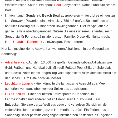
Wasserrutsche, Sauna, Whirlpool,
Pool
, Babybecken, Dampf- und türkischem
Bad.
Ihr könnt auch
Sondervig Beach Bowl
ausprobieren – hier gibt es einiges zu
tun: Segways, Powerjumping, Airhockey, 750 m2 großes Spielgelände und
natürlich Bowling auf 12 modernen Bowlingbahnen. Hier ist Spaß für die
ganze Familie absolut garantiert. Nutzen Sie eines unserer Ferienhäuser in
Sondervig für Ferienspaß mit der ganzen Familie. Diese Highlights machen
Ihren
Urlaub in Dänemark
zu etwas ganz Besonderem.
Hier kommt eine kleine Auswahl an weiteren Attraktionen in der Gegend um
Sondervig:
Adventure Park
: Auf dem 13.500 m2 großen Gelände gibt es Aktivitäten wie
Gold, Fußball- und Handballgolf, Minigolf, Fußball Pool (Billard), Spielplatz
und Boccia. Nach einem langen Tag voller sportlicher Aktivitäten schmeckt ein
dänisches Eis im Café noch viel besser.
Leuchtturm Lyngvig
- Hier könnt Ihr die fantastische Aussicht aufs Meer
genießen, von ganz oben von der Spitze des Leuchtturms.
LEGOLAND®
– Einer der besten Freizeitparks in Dänemark mit
Fahrgeschäften und anderen tollen Erlebnissen für Groß und Klein.
Entdecken Sie eine ganze Welt aus Lego und versetzen Sie sich mit den
vielen Attraktionen wieder ganz in Ihre Kindheit zurück. Ein Ferienhaus in
Sondervig ist der perfekte Ausgangspunkt für einen Abstecher ins Legoland.