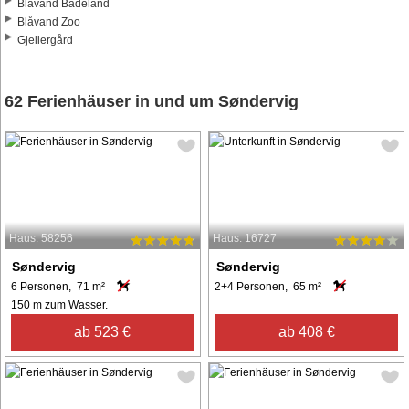
Blåvand Badeland
Blåvand Zoo
Gjellergård
62 Ferienhäuser in und um Søndervig
Haus: 58256
Haus: 16727
Søndervig
Søndervig
6 Personen, 71 m²
2+4 Personen, 65 m²
150 m zum Wasser.
ab 523 €
ab 408 €