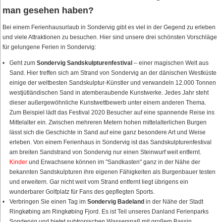
man gesehen haben?
Bei einem Ferienhausurlaub in Sondervig gibt es viel in der Gegend zu erleben
und viele Attraktionen zu besuchen. Hier sind unsere drei schönsten Vorschläge
für gelungene Ferien in Sondervig:
Geht zum
Sondervig Sandskulpturenfestival
– einer magischen Welt aus
Sand. Hier treffen sich am Strand von Sondervig an der dänischen Westküste
einige der weltbesten Sandskulptur-Künstler und verwandeln 12.000 Tonnen
westjütländischen Sand in atemberaubende Kunstwerke. Jedes Jahr steht
dieser außergewöhnliche Kunstwettbewerb unter einem anderen Thema.
Zum Beispiel lädt das Festival 2020 Besucher auf eine spannende Reise ins
Mittelalter ein. Zwischen mehreren Metern hohen mittelalterlichen Burgen
lässt sich die Geschichte in Sand auf eine ganz besondere Art und Weise
erleben. Von einem Ferienhaus in Sondervig ist das Sandskulpturenfestival
am breiten Sandstrand von Sondervig nur einen Steinwurf weit entfernt.
Kinder
und Erwachsene können im "Sandkasten" ganz in der Nähe der
bekannten Sandskulpturen ihre eigenen Fähigkeiten als Burgenbauer testen
und erweitern. Gar nicht weit vom Strand entfernt liegt übrigens ein
wunderbarer Golfplatz für Fans des gepflegten Sports.
Verbringen Sie einen Tag im
Sondervig Badeland
in der Nähe der Stadt
Ringkøbing am Ringkøbing Fjord. Es ist Teil unseres Danland Ferienparks
Sondervig und bietet subtropischen Wasserspaß mit großem Bassin,