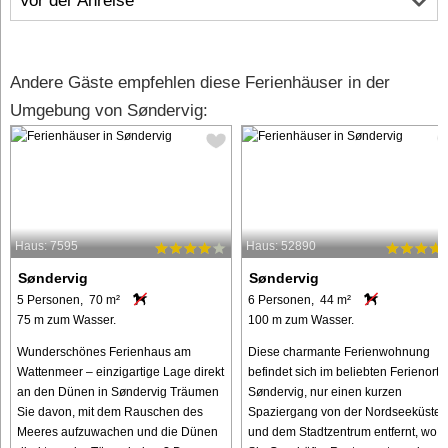
Vor der Anreise
Andere Gäste empfehlen diese Ferienhäuser in der
Umgebung von Søndervig:
Haus: 7595
Haus: 52890
Søndervig
Søndervig
5 Personen, 70 m²
6 Personen, 44 m²
75 m zum Wasser.
100 m zum Wasser.
Wunderschönes Ferienhaus am
Diese charmante Ferienwohnung
Wattenmeer – einzigartige Lage direkt
befindet sich im beliebten Ferienort
an den Dünen in Søndervig Träumen
Søndervig, nur einen kurzen
Sie davon, mit dem Rauschen des
Spaziergang von der Nordseeküste
Meeres aufzuwachen und die Dünen
und dem Stadtzentrum entfernt, wo