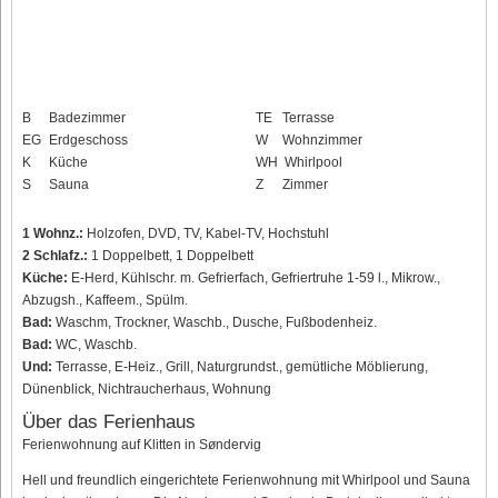
B
Badezimmer
TE
Terrasse
EG
Erdgeschoss
W
Wohnzimmer
K
Küche
WH
Whirlpool
S
Sauna
Z
Zimmer
1 Wohnz.:
Holzofen, DVD, TV, Kabel-TV, Hochstuhl
2 Schlafz.:
1 Doppelbett, 1 Doppelbett
Küche:
E-Herd, Kühlschr. m. Gefrierfach, Gefriertruhe 1-59 l., Mikrow.,
Abzugsh., Kaffeem., Spülm.
Bad:
Waschm, Trockner, Waschb., Dusche, Fußbodenheiz.
Bad:
WC, Waschb.
Und:
Terrasse, E-Heiz., Grill, Naturgrundst., gemütliche Möblierung,
Dünenblick, Nichtraucherhaus, Wohnung
Über das Ferienhaus
Ferienwohnung auf Klitten in Søndervig
Hell und freundlich eingerichtete Ferienwohnung mit Whirlpool und Sauna