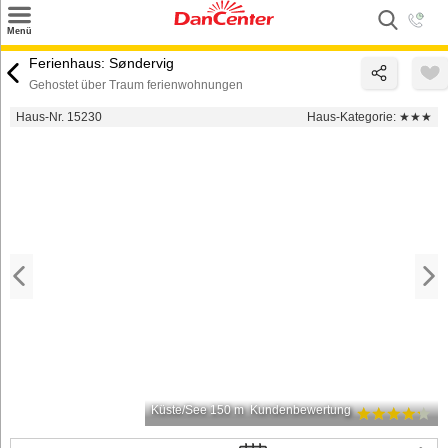
×
Menü
Suchen
Ferienhaus: Søndervig
Gehostet über Traum ferienwohnungen
Urlaubsziele
Haus-Nr. 15230
Haus-Kategorie:
★★★
Weitere Urlaubsziele
Angebote
Inspiration
Kontakt
Gut zu wissen
Login
Küste/See 150 m
Kundenbewertung