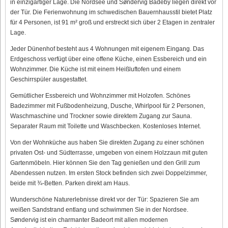
in einzigartiger Lage. Die Nordsee und Søndervig Badeby liegen direkt vor
der Tür. Die Ferienwohnung im schwedischen Bauernhausstil bietet Platz
für 4 Personen, ist 91 m² groß und erstreckt sich über 2 Etagen in zentraler
Lage.
Jeder Dünenhof besteht aus 4 Wohnungen mit eigenem Eingang. Das
Erdgeschoss verfügt über eine offene Küche, einen Essbereich und ein
Wohnzimmer. Die Küche ist mit einem Heißluftofen und einem
Geschirrspüler ausgestattet.
Gemütlicher Essbereich und Wohnzimmer mit Holzofen. Schönes
Badezimmer mit Fußbodenheizung, Dusche, Whirlpool für 2 Personen,
Waschmaschine und Trockner sowie direktem Zugang zur Sauna.
Separater Raum mit Toilette und Waschbecken. Kostenloses Internet.
Von der Wohnküche aus haben Sie direkten Zugang zu einer schönen
privaten Ost- und Südterrasse, umgeben von einem Holzzaun mit guten
Gartenmöbeln. Hier können Sie den Tag genießen und den Grill zum
Abendessen nutzen. Im ersten Stock befinden sich zwei Doppelzimmer,
beide mit ¾-Betten. Parken direkt am Haus.
Wunderschöne Naturerlebnisse direkt vor der Tür: Spazieren Sie am
weißen Sandstrand entlang und schwimmen Sie in der Nordsee.
Søndervig ist ein charmanter Badeort mit allen modernen