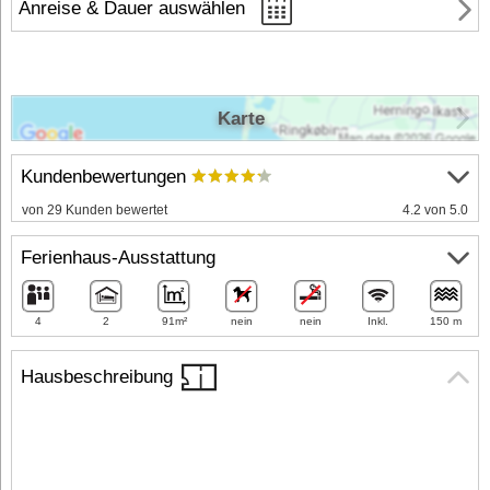
Anreise & Dauer auswählen
Karte
Kundenbewertungen
von 29 Kunden bewertet
4.2 von 5.0
Ferienhaus-Ausstattung
4
2
91m²
nein
nein
Inkl.
150 m
Hausbeschreibung