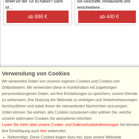
direkt vor der Tür zu haben? Dann
Sie Geschäfte, Restaurants und
ist ...
verschiedene ...
ab 886 €
ab 440 €
Verwendung von Cookies
Schließen Sie sich 100.000 Ferienhaus-Fans an
Erhalten Sie einen
Willkommensgutschein von 25 €
für Ihren nächsten
Wir verwenden Daten von unseren eigenen Cookies und Cookies von
Ferienhausurlaub - melden Sie sich einfach für den DanCenter Newsletter
Drittanbietern. Wir verwenden diese in Kombination mit zugehörigen
an. Verpassen Sie nie wieder exklusive Angebote, Gewinnspiele und
personenbezogenen Daten, um Ihre Einstellungen zu speichern, unsere Dienste
Urlaubstipps!
zu verbessern, Ihre Nutzung der Webseite zu verfolgen und Verkehrsmessungen
durchzuführen und dabei Ihnen die relevantesten Nachrichten anzuzeigen.
Unten können Sie wählen, alle Cookies zuzulassen oder wählen Sie, welche
unserer optionalen Cookies Sie akzeptieren möchten.
Lesen Sie mehr über unsere Cookie- und Datenschutzbestimmungen
.Sie können
Newsletter abonnieren
Ihre Einwilligung auch
hier
widerrufen.
Notwendige: Diese Cookies tragen dazu bei, dass unsere Webseite