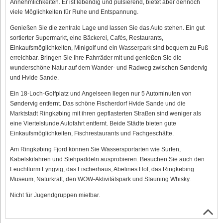
Annehmlichkeiten. Er ist lebendig und pulsierend, bietet aber dennoch
viele Möglichkeiten für Ruhe und Entspannung.
Genießen Sie die zentrale Lage und lassen Sie das Auto stehen. Ein gut
sortierter Supermarkt, eine Bäckerei, Cafés, Restaurants,
Einkaufsmöglichkeiten, Minigolf und ein Wasserpark sind bequem zu Fuß
erreichbar. Bringen Sie Ihre Fahrräder mit und genießen Sie die
wunderschöne Natur auf dem Wander- und Radweg zwischen Søndervig
und Hvide Sande.
Ein 18-Loch-Golfplatz und Angelseen liegen nur 5 Autominuten von
Søndervig entfernt. Das schöne Fischerdorf Hvide Sande und die
Marktstadt Ringkøbing mit ihren gepflasterten Straßen sind weniger als
eine Viertelstunde Autofahrt entfernt. Beide Städte bieten gute
Einkaufsmöglichkeiten, Fischrestaurants und Fachgeschäfte.
Am Ringkøbing Fjord können Sie Wassersportarten wie Surfen,
Kabelskifahren und Stehpaddeln ausprobieren. Besuchen Sie auch den
Leuchtturm Lyngvig, das Fischerhaus, Abelines Hof, das Ringkøbing
Museum, Naturkraft, den WOW-Aktivitätspark und Stauning Whisky.
Nicht für Jugendgruppen mietbar.