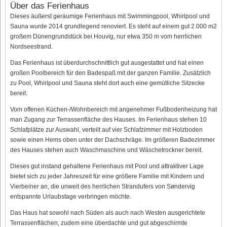
Über das Ferienhaus
Dieses äußerst geräumige Ferienhaus mit Swimmingpool, Whirlpool und
Sauna wurde 2014 grundlegend renoviert. Es steht auf einem gut 2.000 m2
großem Dünengrundstück bei Houvig, nur etwa 350 m vom herrlichen
Nordseestrand.
Das Ferienhaus ist überdurchschnittlich gut ausgestattet und hat einen
großen Poolbereich für den Badespaß mit der ganzen Familie. Zusätzlich
zu Pool, Whirlpool und Sauna steht dort auch eine gemütliche Sitzecke
bereit.
Vom offenen Küchen-/Wohnbereich mit angenehmer Fußbodenheizung hat
man Zugang zur Terrassenfläche des Hauses. Im Ferienhaus stehen 10
Schlafplätze zur Auswahl, verteilt auf vier Schlafzimmer mit Holzboden
sowie einen Hems oben unter der Dachschräge. Im größeren Badezimmer
des Hauses stehen auch Waschmaschine und Wäschetrockner bereit.
Dieses gut instand gehaltene Ferienhaus mit Pool und attraktiver Lage
bietet sich zu jeder Jahreszeit für eine größere Familie mit Kindern und
Vierbeiner an, die unweit des herrlichen Strandufers von Søndervig
entspannte Urlaubstage verbringen möchte.
Das Haus hat sowohl nach Süden als auch nach Westen ausgerichtete
Terrassenflächen, zudem eine überdachte und gut abgeschirmte