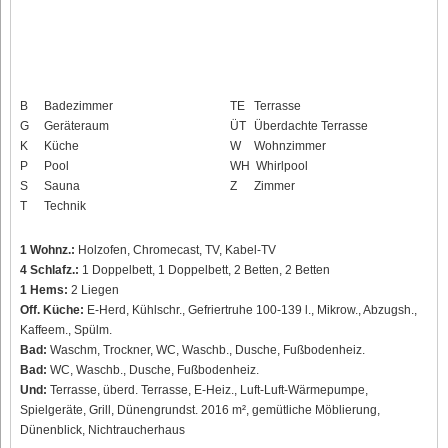
B
Badezimmer
TE
Terrasse
G
Geräteraum
ÜT
Überdachte Terrasse
K
Küche
W
Wohnzimmer
P
Pool
WH
Whirlpool
S
Sauna
Z
Zimmer
T
Technik
1 Wohnz.:
Holzofen, Chromecast, TV, Kabel-TV
4 Schlafz.:
1 Doppelbett, 1 Doppelbett, 2 Betten, 2 Betten
1 Hems:
2 Liegen
Off. Küche:
E-Herd, Kühlschr., Gefriertruhe 100-139 l., Mikrow., Abzugsh.,
Kaffeem., Spülm.
Bad:
Waschm, Trockner, WC, Waschb., Dusche, Fußbodenheiz.
Bad:
WC, Waschb., Dusche, Fußbodenheiz.
Und:
Terrasse, überd. Terrasse, E-Heiz., Luft-Luft-Wärmepumpe,
Spielgeräte, Grill, Dünengrundst. 2016 m², gemütliche Möblierung,
Dünenblick, Nichtraucherhaus