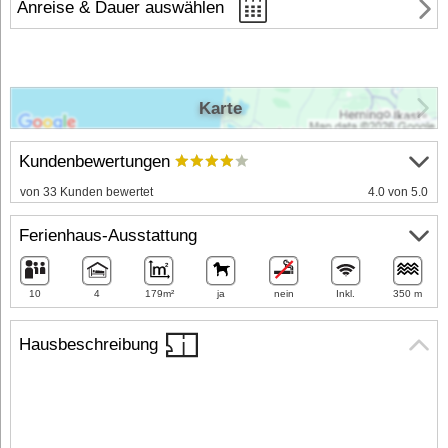
Anreise & Dauer auswählen
Karte
Kundenbewertungen
von 33 Kunden bewertet
4.0 von 5.0
Ferienhaus-Ausstattung
10
4
179m²
ja
nein
Inkl.
350 m
Hausbeschreibung