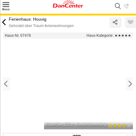
×
Menü
Suchen
Ferienhaus: Houvig
Gehostet über Traum ferienwohnungen
Urlaubsziele
Haus-Nr. 07476
Haus-Kategorie:
★★★★★
Weitere Urlaubsziele
Angebote
Inspiration
Kontakt
Gut zu wissen
Login
Küste/See 350 m
Kundenbewertung