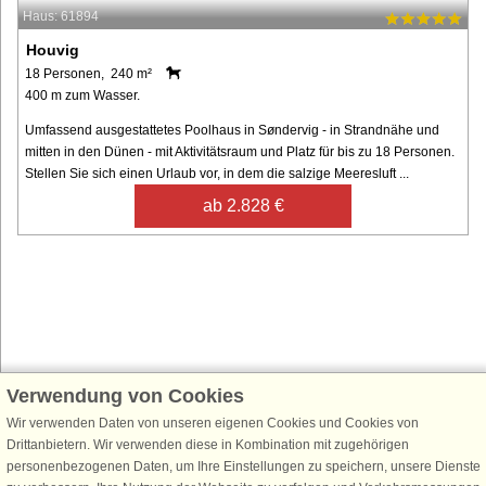
Haus: 61894
Houvig
18 Personen, 240 m²
400 m zum Wasser.
Umfassend ausgestattetes Poolhaus in Søndervig - in Strandnähe und
mitten in den Dünen - mit Aktivitätsraum und Platz für bis zu 18 Personen.
Stellen Sie sich einen Urlaub vor, in dem die salzige Meeresluft ...
ab 2.828 €
Verwendung von Cookies
Schließen Sie sich 100.000 Ferienhaus-Fans an
Wir verwenden Daten von unseren eigenen Cookies und Cookies von
Erhalten Sie einen
Willkommensgutschein von 25 €
für Ihren nächsten
Drittanbietern. Wir verwenden diese in Kombination mit zugehörigen
Ferienhausurlaub - melden Sie sich einfach für den DanCenter Newsletter
personenbezogenen Daten, um Ihre Einstellungen zu speichern, unsere Dienste
an. Verpassen Sie nie wieder exklusive Angebote, Gewinnspiele und