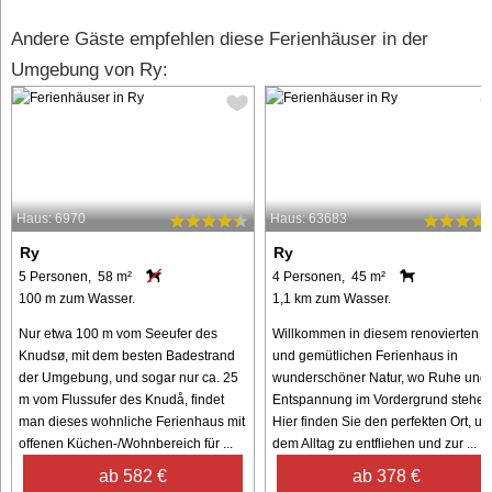
Andere Gäste empfehlen diese Ferienhäuser in der
Umgebung von Ry:
Haus: 6970
Haus: 63683
Ry
Ry
5 Personen, 58 m²
4 Personen, 45 m²
100 m zum Wasser.
1,1 km zum Wasser.
Nur etwa 100 m vom Seeufer des
Willkommen in diesem renovierten
Knudsø, mit dem besten Badestrand
und gemütlichen Ferienhaus in
der Umgebung, und sogar nur ca. 25
wunderschöner Natur, wo Ruhe und
m vom Flussufer des Knudå, findet
Entspannung im Vordergrund stehen
man dieses wohnliche Ferienhaus mit
Hier finden Sie den perfekten Ort, u
offenen Küchen-/Wohnbereich für ...
dem Alltag zu entfliehen und zur ...
ab 582 €
ab 378 €