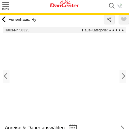
×
Menü
Suchen
Ferienhaus: Ry
Urlaubsziele
Haus-Nr. 58325
Haus-Kategorie:
★★★★★
Weitere Urlaubsziele
Angebote
Inspiration
Kontakt
Gut zu wissen
Login
Anreise & Dauer auswählen