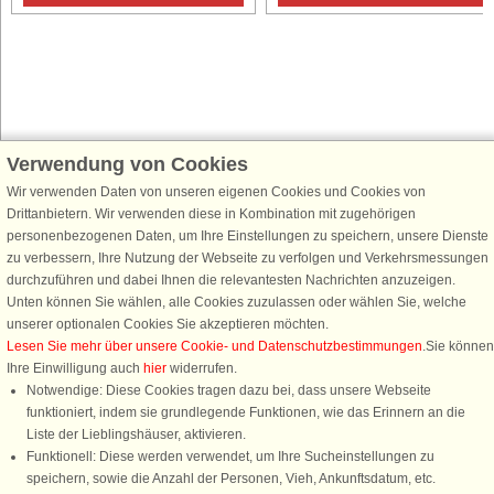
Verwendung von Cookies
Schließen Sie sich 100.000 Ferienhaus-Fans an
Wir verwenden Daten von unseren eigenen Cookies und Cookies von
Erhalten Sie einen
Willkommensgutschein von 25 €
für Ihren nächsten
Drittanbietern. Wir verwenden diese in Kombination mit zugehörigen
Ferienhausurlaub - melden Sie sich einfach für den DanCenter Newsletter
personenbezogenen Daten, um Ihre Einstellungen zu speichern, unsere Dienste
an. Verpassen Sie nie wieder exklusive Angebote, Gewinnspiele und
zu verbessern, Ihre Nutzung der Webseite zu verfolgen und Verkehrsmessungen
Urlaubstipps!
durchzuführen und dabei Ihnen die relevantesten Nachrichten anzuzeigen.
Unten können Sie wählen, alle Cookies zuzulassen oder wählen Sie, welche
unserer optionalen Cookies Sie akzeptieren möchten.
Lesen Sie mehr über unsere Cookie- und Datenschutzbestimmungen
.Sie können
Ihre Einwilligung auch
hier
widerrufen.
Newsletter abonnieren
Notwendige: Diese Cookies tragen dazu bei, dass unsere Webseite
funktioniert, indem sie grundlegende Funktionen, wie das Erinnern an die
Liste der Lieblingshäuser, aktivieren.
Funktionell: Diese werden verwendet, um Ihre Sucheinstellungen zu
speichern, sowie die Anzahl der Personen, Vieh, Ankunftsdatum, etc.
Folgen Sie uns: