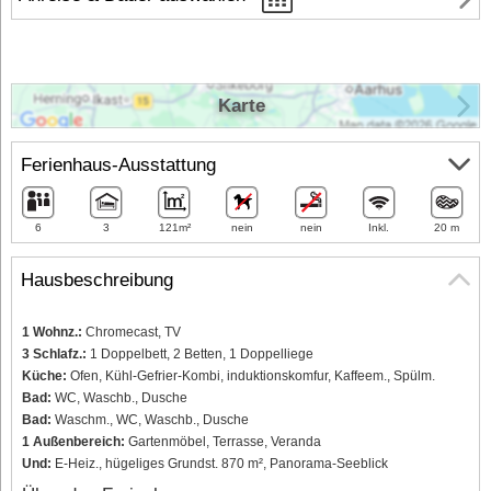
Karte
Ferienhaus-Ausstattung
6
3
121m²
nein
nein
Inkl.
20 m
Hausbeschreibung
1 Wohnz.:
Chromecast, TV
3 Schlafz.:
1 Doppelbett, 2 Betten, 1 Doppelliege
Küche:
Ofen, Kühl-Gefrier-Kombi, induktionskomfur, Kaffeem., Spülm.
Bad:
WC, Waschb., Dusche
Bad:
Waschm., WC, Waschb., Dusche
1 Außenbereich:
Gartenmöbel, Terrasse, Veranda
Und:
E-Heiz., hügeliges Grundst. 870 m², Panorama-Seeblick