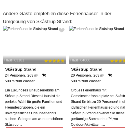
Andere Gäste empfehlen diese Ferienhäuser in der
Umgebung von Skåstrup Strand:
Haus: 63181
Haus: 64666
Skåstrup Strand
Skåstrup Strand
24 Personen, 263 m²
20 Personen, 263 m²
500 m zum Wasser.
500 m zum Wasser.
Ein Luxuriöses Urlaubserlebnis am
Großes Ferienhaus mit
Skåstrup Strand Dieses Haus ist die
Gemeinschaftsspielplatz bei Skåstru
perfekte Wahl für große Familien und
Strand für bis zu 20 Personen! In ein
Freundesgruppen, die ein
idyllischen Ferienhaussiedlung nah
unvergessliches Urlaubserlebnis
Skåstrup Strand erwartet Sie dieses
suchen. Gelegen am wunderschönen
geräumige Sammenhus™, wo
Skåstrup ...
Outdoor-Aktivitäten, ...