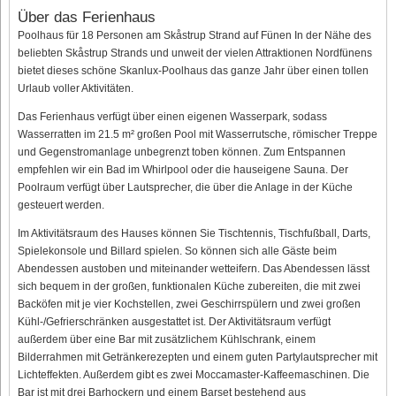
Über das Ferienhaus
Poolhaus für 18 Personen am Skåstrup Strand auf Fünen In der Nähe des
beliebten Skåstrup Strands und unweit der vielen Attraktionen Nordfünens
bietet dieses schöne Skanlux-Poolhaus das ganze Jahr über einen tollen
Urlaub voller Aktivitäten.
Das Ferienhaus verfügt über einen eigenen Wasserpark, sodass
Wasserratten im 21.5 m² großen Pool mit Wasserrutsche, römischer Treppe
und Gegenstromanlage unbegrenzt toben können. Zum Entspannen
empfehlen wir ein Bad im Whirlpool oder die hauseigene Sauna. Der
Poolraum verfügt über Lautsprecher, die über die Anlage in der Küche
gesteuert werden.
Im Aktivitätsraum des Hauses können Sie Tischtennis, Tischfußball, Darts,
Spielekonsole und Billard spielen. So können sich alle Gäste beim
Abendessen austoben und miteinander wetteifern. Das Abendessen lässt
sich bequem in der großen, funktionalen Küche zubereiten, die mit zwei
Backöfen mit je vier Kochstellen, zwei Geschirrspülern und zwei großen
Kühl-/Gefrierschränken ausgestattet ist. Der Aktivitätsraum verfügt
außerdem über eine Bar mit zusätzlichem Kühlschrank, einem
Bilderrahmen mit Getränkerezepten und einem guten Partylautsprecher mit
Lichteffekten. Außerdem gibt es zwei Moccamaster-Kaffeemaschinen. Die
Bar ist mit drei Barhockern und einem Barset bestehend aus