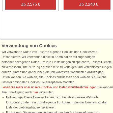
ab 2.575 €
ab 2.340 €
Verwendung von Cookies
Schließen Sie sich 100.000 Ferienhaus-Fans an
Wir verwenden Daten von unseren eigenen Cookies und Cookies von
Erhalten Sie einen
Willkommensgutschein von 25 €
für Ihren nächsten
Drittanbietern. Wir verwenden diese in Kombination mit zugehörigen
Ferienhausurlaub - melden Sie sich einfach für den DanCenter Newsletter
personenbezogenen Daten, um Ihre Einstellungen zu speichern, unsere Dienste
an. Verpassen Sie nie wieder exklusive Angebote, Gewinnspiele und
zu verbessern, Ihre Nutzung der Webseite zu verfolgen und Verkehrsmessungen
Urlaubstipps!
durchzuführen und dabei Ihnen die relevantesten Nachrichten anzuzeigen.
Unten können Sie wählen, alle Cookies zuzulassen oder wählen Sie, welche
unserer optionalen Cookies Sie akzeptieren möchten.
Lesen Sie mehr über unsere Cookie- und Datenschutzbestimmungen
.Sie können
Ihre Einwilligung auch
hier
widerrufen.
Newsletter abonnieren
Notwendige: Diese Cookies tragen dazu bei, dass unsere Webseite
funktioniert, indem sie grundlegende Funktionen, wie das Erinnern an die
Liste der Lieblingshäuser, aktivieren.
Funktionell: Diese werden verwendet, um Ihre Sucheinstellungen zu