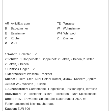
AR
Aktivitätsraum
TE
Terrasse
B
Badezimmer
W
Wohnzimmer
E
Esszimmer
WH
Whirlpool
K
Küche
Z
Zimmer
P
Pool
1 Wohnz.:
Holzofen, TV
7 Schlafz.:
1 Doppelbett, 1 Doppelbett, 2 Betten, 2 Betten, 2 Betten,
2 Betten, 2 Betten
1 Hems:
4 Liegen, TV
1 Mehrzweckr.:
Waschm, Trockner
Küche:
E-Herd, Ofen, Kühl-Gefrier-Kombi, Mikrow., Kaffeem., Spülm.
3xBad:
WC, Waschb., Dusche
1 Außenbereich:
Gartenmöbel, Liegestühle, Holzkohlegrill, Terrasse
Aktivitäten:
TV, Tischtennis, Billard, Tischfußball, Dart, Spielkonsole
Und:
E-Heiz., Erdwärme, Spielgeräte, Naturgrundst. 2600 m²,
Ferienhausgebiet, Nichtraucherhaus
Kaution:
EUR 806