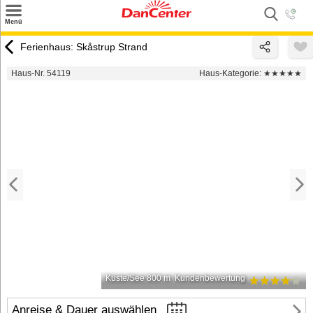
×
Menü
Suchen
Ferienhaus: Skåstrup Strand
Urlaubsziele
Haus-Nr. 54119
Haus-Kategorie:
★★★★★
Weitere Urlaubsziele
Angebote
Inspiration
Kontakt
Gut zu wissen
Login
Küste/See 800 m
Kundenbewertung
Anreise & Dauer auswählen