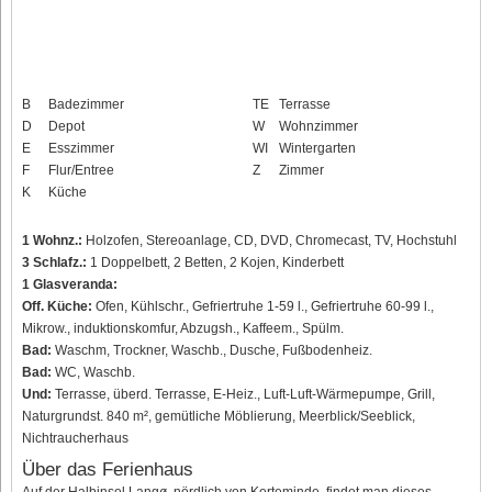
B
Badezimmer
TE
Terrasse
D
Depot
W
Wohnzimmer
E
Esszimmer
WI
Wintergarten
F
Flur/Entree
Z
Zimmer
K
Küche
1 Wohnz.:
Holzofen, Stereoanlage, CD, DVD, Chromecast, TV, Hochstuhl
3 Schlafz.:
1 Doppelbett, 2 Betten, 2 Kojen, Kinderbett
1 Glasveranda:
Off. Küche:
Ofen, Kühlschr., Gefriertruhe 1-59 l., Gefriertruhe 60-99 l.,
Mikrow., induktionskomfur, Abzugsh., Kaffeem., Spülm.
Bad:
Waschm, Trockner, Waschb., Dusche, Fußbodenheiz.
Bad:
WC, Waschb.
Und:
Terrasse, überd. Terrasse, E-Heiz., Luft-Luft-Wärmepumpe, Grill,
Naturgrundst. 840 m², gemütliche Möblierung, Meerblick/Seeblick,
Nichtraucherhaus
Über das Ferienhaus
Auf der Halbinsel Langø, nördlich von Kerteminde, findet man dieses