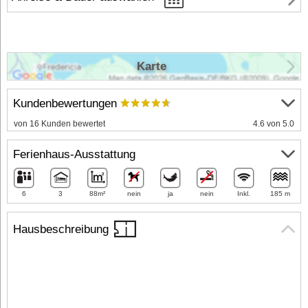
Karte
Kundenbewertungen
von 16 Kunden bewertet
4.6 von 5.0
Ferienhaus-Ausstattung
6
3
88m²
nein
ja
nein
Inkl.
185 m
Hausbeschreibung