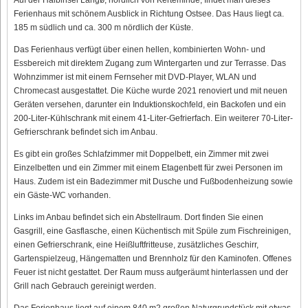
Ferienhaus mit schönem Ausblick in Richtung Ostsee. Das Haus liegt ca.
185 m südlich und ca. 300 m nördlich der Küste.
Das Ferienhaus verfügt über einen hellen, kombinierten Wohn- und
Essbereich mit direktem Zugang zum Wintergarten und zur Terrasse. Das
Wohnzimmer ist mit einem Fernseher mit DVD-Player, WLAN und
Chromecast ausgestattet. Die Küche wurde 2021 renoviert und mit neuen
Geräten versehen, darunter ein Induktionskochfeld, ein Backofen und ein
200-Liter-Kühlschrank mit einem 41-Liter-Gefrierfach. Ein weiterer 70-Liter-
Gefrierschrank befindet sich im Anbau.
Es gibt ein großes Schlafzimmer mit Doppelbett, ein Zimmer mit zwei
Einzelbetten und ein Zimmer mit einem Etagenbett für zwei Personen im
Haus. Zudem ist ein Badezimmer mit Dusche und Fußbodenheizung sowie
ein Gäste-WC vorhanden.
Links im Anbau befindet sich ein Abstellraum. Dort finden Sie einen
Gasgrill, eine Gasflasche, einen Küchentisch mit Spüle zum Fischreinigen,
einen Gefrierschrank, eine Heißluftfritteuse, zusätzliches Geschirr,
Gartenspielzeug, Hängematten und Brennholz für den Kaminofen. Offenes
Feuer ist nicht gestattet. Der Raum muss aufgeräumt hinterlassen und der
Grill nach Gebrauch gereinigt werden.
Das Ferienhaus liegt auf einem 840 m2 großen Naturgrundstück mit etwas