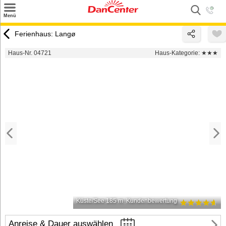
×
Menü
Suchen
Ferienhaus: Langø
Urlaubsziele
Haus-Nr. 04721
Haus-Kategorie:
★★★
Weitere Urlaubsziele
Angebote
Inspiration
Kontakt
Gut zu wissen
Login
Küste/See 185 m
Kundenbewertung
Anreise & Dauer auswählen