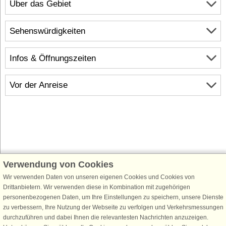
Über das Gebiet
Sehenswürdigkeiten
Infos & Öffnungszeiten
Vor der Anreise
Verwendung von Cookies
Schließen Sie sich 100.000 Ferienhaus-Fans an
Wir verwenden Daten von unseren eigenen Cookies und Cookies von
Erhalten Sie einen
Willkommensgutschein von 25 €
für Ihren nächsten
Drittanbietern. Wir verwenden diese in Kombination mit zugehörigen
Ferienhausurlaub - melden Sie sich einfach für den DanCenter Newsletter
personenbezogenen Daten, um Ihre Einstellungen zu speichern, unsere Dienste
an. Verpassen Sie nie wieder exklusive Angebote, Gewinnspiele und
zu verbessern, Ihre Nutzung der Webseite zu verfolgen und Verkehrsmessungen
Urlaubstipps!
durchzuführen und dabei Ihnen die relevantesten Nachrichten anzuzeigen.