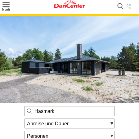
×
Menü
Suchen
Urlaubsziele
Weitere Urlaubsziele
Angebote
Inspiration
Kontakt
Gut zu wissen
Login
Hasmark
Anreise und Dauer
Personen