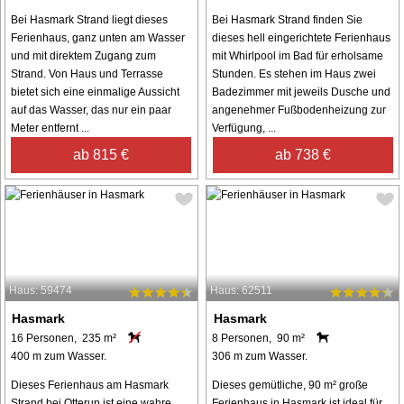
Bei Hasmark Strand liegt dieses
Bei Hasmark Strand finden Sie
Ferienhaus, ganz unten am Wasser
dieses hell eingerichtete Ferienhaus
und mit direktem Zugang zum
mit Whirlpool im Bad für erholsame
Strand. Von Haus und Terrasse
Stunden. Es stehen im Haus zwei
bietet sich eine einmalige Aussicht
Badezimmer mit jeweils Dusche und
auf das Wasser, das nur ein paar
angenehmer Fußbodenheizung zur
Meter entfernt ...
Verfügung, ...
ab 815 €
ab 738 €
Haus: 59474
Haus: 62511
Hasmark
Hasmark
16 Personen, 235 m²
8 Personen, 90 m²
400 m zum Wasser.
306 m zum Wasser.
Dieses Ferienhaus am Hasmark
Dieses gemütliche, 90 m² große
Strand bei Otterup ist eine wahre
Ferienhaus in Hasmark ist ideal für