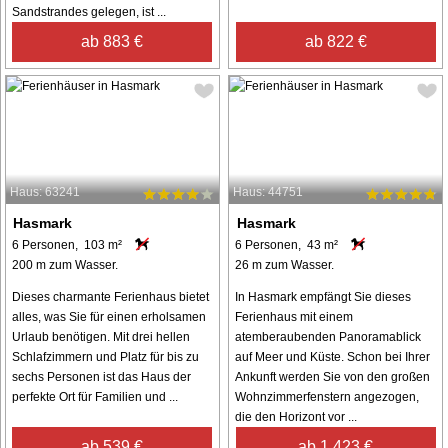
Sandstrandes gelegen, ist ...
ab 883 €
ab 822 €
Haus: 63241
Haus: 44751
Hasmark
Hasmark
6 Personen, 103 m²
6 Personen, 43 m²
200 m zum Wasser.
26 m zum Wasser.
Dieses charmante Ferienhaus bietet
In Hasmark empfängt Sie dieses
alles, was Sie für einen erholsamen
Ferienhaus mit einem
Urlaub benötigen. Mit drei hellen
atemberaubenden Panoramablick
Schlafzimmern und Platz für bis zu
auf Meer und Küste. Schon bei Ihrer
sechs Personen ist das Haus der
Ankunft werden Sie von den großen
perfekte Ort für Familien und ...
Wohnzimmerfenstern angezogen,
die den Horizont vor ...
ab 539 €
ab 1.423 €