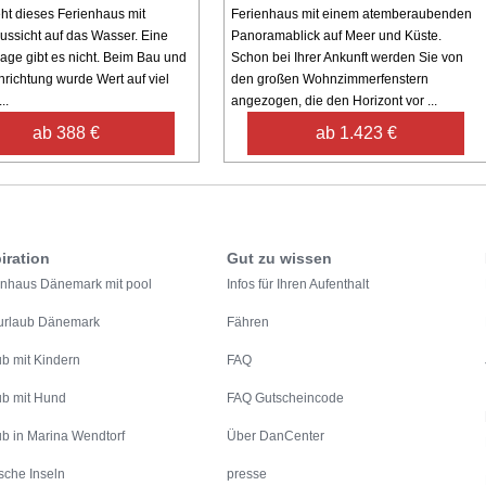
eht dieses Ferienhaus mit
Ferienhaus mit einem atemberaubenden
ussicht auf das Wasser. Eine
Panoramablick auf Meer und Küste.
age gibt es nicht. Beim Bau und
Schon bei Ihrer Ankunft werden Sie von
nrichtung wurde Wert auf viel
den großen Wohnzimmerfenstern
..
angezogen, die den Horizont vor ...
ab 388 €
ab 1.423 €
iration
Gut zu wissen
enhaus Dänemark mit pool
Infos für Ihren Aufenthalt
urlaub Dänemark
Fähren
ub mit Kindern
FAQ
ub mit Hund
FAQ Gutscheincode
ub in Marina Wendtorf
Über DanCenter
sche Inseln
presse