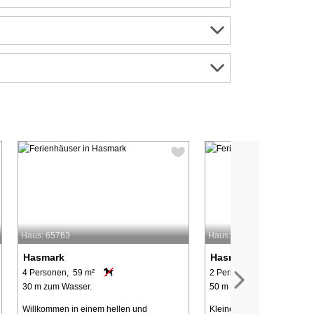
Haus: 65763
Haus: 7801
Hasmark
Hasmark
4 Personen, 59 m²
2 Personen, 37 m²
30 m zum Wasser.
50 m zum Wasser.
Willkommen in einem hellen und
Kleines Ferienhaus aus de