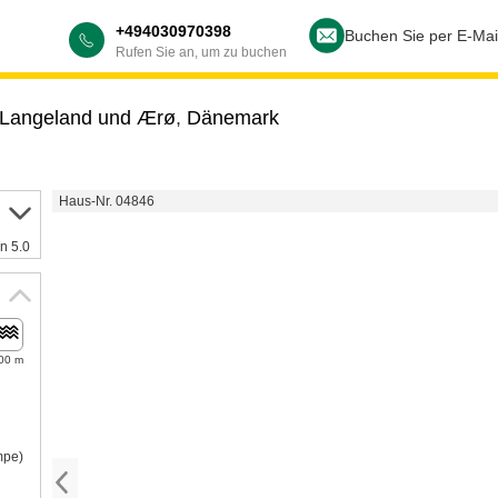
+494030970398
Buchen Sie per E-Mai
Rufen Sie an, um zu buchen
 Langeland und Ærø
,
Dänemark
Haus-Nr. 04846
n 5.0
00 m
mpe)