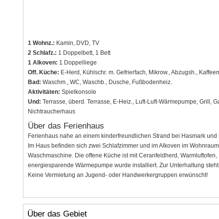
1 Wohnz.:
Kamin, DVD, TV
2 Schlafz.:
1 Doppelbett, 1 Bett
1 Alkoven:
1 Doppelliege
Off. Küche:
E-Herd, Kühlschr. m. Gefrierfach, Mikrow., Abzugsh., Kaffee
Bad:
Waschm., WC, Waschb., Dusche, Fußbodenheiz.
Aktivitäten:
Spielkonsole
Und:
Terrasse, überd. Terrasse, E-Heiz., Luft-Luft-Wärmepumpe, Grill, 
Nichtraucherhaus
Über das Ferienhaus
Ferienhaus nahe an einem kinderfreundlichen Strand bei Hasmark und 
Im Haus befinden sich zwei Schlafzimmer und im Alkoven im Wohnraum 
Waschmaschine. Die offene Küche ist mit Ceranfeldherd, Warmluftofen,
energiesparende Wärmepumpe wurde installiert. Zur Unterhaltung steht 
Keine Vermietung an Jugend- oder Handwerkergruppen erwünscht!
Über das Gebiet