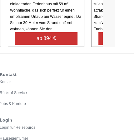
einladenden Ferienhaus mit 59 m²
zuletzt 2005 umfassend reno
Wohnfläche, das sich perfekt für einen
attraktiver Nähe zu einem
erholsamen Urlaub am Wasser eignet. Da
Strandufer sowie in reizvo
Sie nur 30 Meter vom Strand entfernt
zum Wandern und Radfahr
wohnen, können Sie den ...
Enebærodde gilt auch ...
ab 894 €
ab 483 €
Kontakt
Kontakt
Rückruf-Service
Jobs & Karriere
Login
Login für Reisebüros
Hauseigentümer