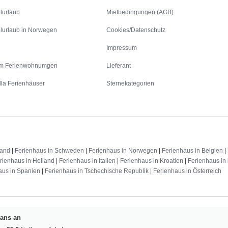
lurlaub
Mietbedingungen (AGB)
lurlaub in Norwegen
Cookies/Datenschutz
Impressum
m Ferienwohnumgen
Lieferant
lla Ferienhäuser
Sternekategorien
land
|
Ferienhaus in Schweden
|
Ferienhaus in Norwegen
|
Ferienhaus in Belgien
|
rienhaus in Holland
|
Ferienhaus in Italien
|
Ferienhaus in Kroatien
|
Ferienhaus in 
aus in Spanien
|
Ferienhaus in Tschechische Republik
|
Ferienhaus in Österreich
Fans an