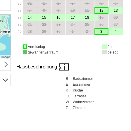
36
31
1
2
3
4
5
6
37
7
8
9
10
11
12
13
38
14
15
16
17
18
19
20
39
21
22
23
24
25
26
27
40
28
29
30
1
2
3
4
Anreisetag
frei
gewählter Zeitraum
belegt
Hausbeschreibung
B
Badezimmer
E
Esszimmer
K
Küche
TE
Terrasse
W
Wohnzimmer
Z
Zimmer