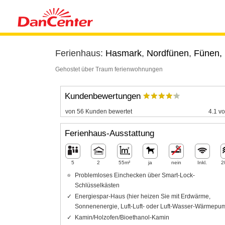
Ferienhaus:
Hasmark
,
Nordfünen
,
Fünen,
Gehostet über Traum ferienwohnungen
Kundenbewertungen
von 56 Kunden bewertet
4.1 vo
Ferienhaus-Ausstattung
5
2
55m²
ja
nein
Inkl.
2
Problemloses Einchecken über Smart-Lock-
Schlüsselkästen
Energiespar-Haus (hier heizen Sie mit Erdwärme,
Sonnenenergie, Luft-Luft- oder Luft-Wasser-Wärmepu
Kamin/Holzofen/Bioethanol-Kamin