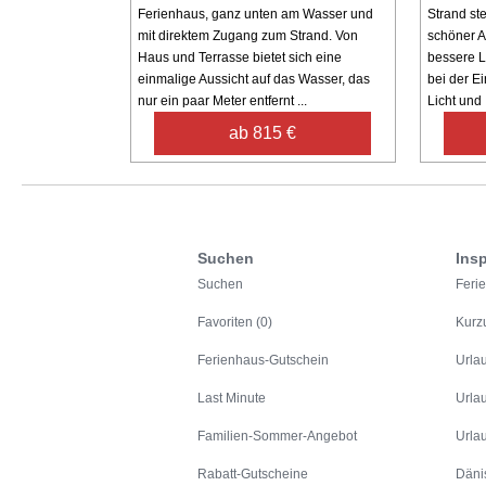
Ferienhaus, ganz unten am Wasser und
Strand st
mit direktem Zugang zum Strand. Von
schöner A
Haus und Terrasse bietet sich eine
bessere L
einmalige Aussicht auf das Wasser, das
bei der Ei
nur ein paar Meter entfernt ...
Licht und .
ab 815 €
Suchen
Insp
Suchen
Feri
Favoriten (0)
Kurz
Ferienhaus-Gutschein
Urla
Last Minute
Urla
Familien-Sommer-Angebot
Urla
Rabatt-Gutscheine
Däni