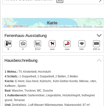
Karte
Ferienhaus-Ausstattung
8
4
97m²
nein
nein
Inkl.
200 m
Hausbeschreibung
1 Wohnz.:
TV, Kinderbett, Hochstuhl
4 Schlafz.:
1 Doppelbett, 1 Doppelbett, 2 Betten, 2 Betten
Küche:
E-Herd, Gas-Herd, Kühlschr., Kühl-Gefrier-Kombi, Mikrow., ofen,
Kaffeem., Spülm.
Bad:
Waschm, Trockner, WC, Dusche
1 Außenbereich:
Gartenmöbel, Liegestühle, Holzkohlegrill, Indhegnet
grund, Terrasse
Und:
Zentralheiz., Luft-Wasser-Wärmepumpe, Naturgrundst. 97 m²,