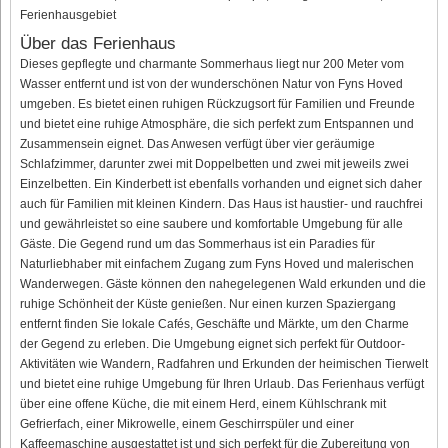
Ferienhausgebiet
Über das Ferienhaus
Dieses gepflegte und charmante Sommerhaus liegt nur 200 Meter vom
Wasser entfernt und ist von der wunderschönen Natur von Fyns Hoved
umgeben. Es bietet einen ruhigen Rückzugsort für Familien und Freunde
und bietet eine ruhige Atmosphäre, die sich perfekt zum Entspannen und
Zusammensein eignet. Das Anwesen verfügt über vier geräumige
Schlafzimmer, darunter zwei mit Doppelbetten und zwei mit jeweils zwei
Einzelbetten. Ein Kinderbett ist ebenfalls vorhanden und eignet sich daher
auch für Familien mit kleinen Kindern. Das Haus ist haustier- und rauchfrei
und gewährleistet so eine saubere und komfortable Umgebung für alle
Gäste. Die Gegend rund um das Sommerhaus ist ein Paradies für
Naturliebhaber mit einfachem Zugang zum Fyns Hoved und malerischen
Wanderwegen. Gäste können den nahegelegenen Wald erkunden und die
ruhige Schönheit der Küste genießen. Nur einen kurzen Spaziergang
entfernt finden Sie lokale Cafés, Geschäfte und Märkte, um den Charme
der Gegend zu erleben. Die Umgebung eignet sich perfekt für Outdoor-
Aktivitäten wie Wandern, Radfahren und Erkunden der heimischen Tierwelt
und bietet eine ruhige Umgebung für Ihren Urlaub. Das Ferienhaus verfügt
über eine offene Küche, die mit einem Herd, einem Kühlschrank mit
Gefrierfach, einer Mikrowelle, einem Geschirrspüler und einer
Kaffeemaschine ausgestattet ist und sich perfekt für die Zubereitung von