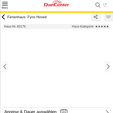
×
Menü
Suchen
Ferienhaus: Fyns Hoved
Urlaubsziele
Haus-Nr. 60176
Haus-Kategorie:
★★★★★
Weitere Urlaubsziele
Angebote
Inspiration
Kontakt
Gut zu wissen
Login
Anreise & Dauer auswählen