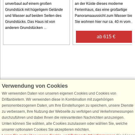
unverbaut auf einem großen
an der Küste dieses moderne
Grundstück mit hügeligem Gelände
Ferienhaus, das eine großartige
und Wasser auf beiden Seiten des
Panoramaaussicht zum Wasser biete
Grundstücks. Das Haus ist von
Sie wohnen hier nur ca. 40 m vom ...
anderen Grundstücken ...
ab 615 €
Verwendung von Cookies
Schließen Sie sich 100.000 Ferienhaus-Fans an
Wir verwenden Daten von unseren eigenen Cookies und Cookies von
Erhalten Sie einen
Willkommensgutschein von 25 €
für Ihren nächsten
Drittanbietern. Wir verwenden diese in Kombination mit zugehörigen
Ferienhausurlaub - melden Sie sich einfach für den DanCenter Newsletter
personenbezogenen Daten, um Ihre Einstellungen zu speichern, unsere Dienste
an. Verpassen Sie nie wieder exklusive Angebote, Gewinnspiele und
zu verbessern, Ihre Nutzung der Webseite zu verfolgen und Verkehrsmessungen
Urlaubstipps!
durchzuführen und dabei Ihnen die relevantesten Nachrichten anzuzeigen.
Unten können Sie wählen, alle Cookies zuzulassen oder wählen Sie, welche
unserer optionalen Cookies Sie akzeptieren möchten.