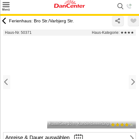
×
Menü
Suchen
Ferienhaus: Bro Str./Varbjerg Str.
Urlaubsziele
Haus-Nr. 50371
Haus-Kategorie:
★★★★
Weitere Urlaubsziele
Angebote
Inspiration
Kontakt
Gut zu wissen
Login
Küste/See 10 m
Kundenbewertung
Anreise & Dauer auswählen