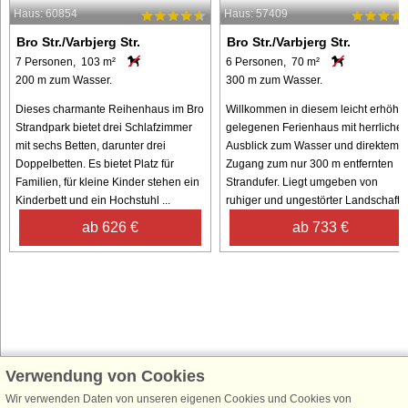
Haus: 60854
Haus: 57409
Bro Str./Varbjerg Str.
Bro Str./Varbjerg Str.
7 Personen, 103 m²
6 Personen, 70 m²
200 m zum Wasser.
300 m zum Wasser.
Dieses charmante Reihenhaus im Bro
Willkommen in diesem leicht erhöht
Strandpark bietet drei Schlafzimmer
gelegenen Ferienhaus mit herrliche
mit sechs Betten, darunter drei
Ausblick zum Wasser und direktem
Doppelbetten. Es bietet Platz für
Zugang zum nur 300 m entfernten
Familien, für kleine Kinder stehen ein
Strandufer. Liegt umgeben von
Kinderbett und ein Hochstuhl ...
ruhiger und ungestörter Landschaft, .
ab 626 €
ab 733 €
Verwendung von Cookies
Schließen Sie sich 100.000 Ferienhaus-Fans an
Wir verwenden Daten von unseren eigenen Cookies und Cookies von