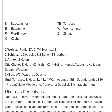
B
Badezimmer
TE
Terrasse
E
Esszimmer
W
Wohnzimmer
F
Flur/Entree
Z
Zimmer
K
Küche
1 Wohnz.:
Radio, DVD, TV, Hochstuhl
2 Schlafz.:
1 Doppelbett, 2 Betten, Kinderbett
1 Annex:
2 Kojen
Off. Küche:
E-Herd, Kühlschr., Kühl-Gefrier-Kombi, Abzugsh., Kaffeem.,
Spülm., Waschm.
2xBad:
WC, Waschb., Dusche
Und:
Terrasse, E-Heiz., Luft-Luft-Wärmepumpe, Grill, Strandgrundst. 346
m², gemütliche Möblierung, Panorama-Seeblick, Nichtraucherhaus
Über das Ferienhaus
Nur etwa 10 m vom Meer entfernt und mit Panoramablick auf das Wasser
bei Bro Strand, liegt dieses Ferienhaus. Die Aussicht können Sie sowohl
vom Haus als auch von der Terrasse aus genießen. Im Erdgeschoss des
Hauses befindet sich der Küchen-Ess-Wohnbereich, u.a. mit Fernseher,