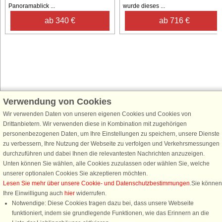
Panoramablick ...
wurde dieses ...
ab 340 €
ab 716 €
Verwendung von Cookies
Schließen Sie sich 100.000 Ferienhaus-Fans an
Wir verwenden Daten von unseren eigenen Cookies und Cookies von
Erhalten Sie einen
Willkommensgutschein von 25 €
für Ihren nächsten
Drittanbietern. Wir verwenden diese in Kombination mit zugehörigen
Ferienhausurlaub - melden Sie sich einfach für den DanCenter Newsletter
personenbezogenen Daten, um Ihre Einstellungen zu speichern, unsere Dienste
an. Verpassen Sie nie wieder exklusive Angebote, Gewinnspiele und
zu verbessern, Ihre Nutzung der Webseite zu verfolgen und Verkehrsmessungen
Urlaubstipps!
durchzuführen und dabei Ihnen die relevantesten Nachrichten anzuzeigen.
Unten können Sie wählen, alle Cookies zuzulassen oder wählen Sie, welche
unserer optionalen Cookies Sie akzeptieren möchten.
Lesen Sie mehr über unsere Cookie- und Datenschutzbestimmungen
.Sie können
Ihre Einwilligung auch
hier
widerrufen.
Newsletter abonnieren
Notwendige: Diese Cookies tragen dazu bei, dass unsere Webseite
funktioniert, indem sie grundlegende Funktionen, wie das Erinnern an die