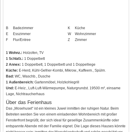
B
Badezimmer
K
Küche
E
Esszimmer
W
Wohnzimmer
F
Flur/Entree
Z
Zimmer
1 Wohnz.:
Holzofen, TV
1 Schlafz.:
1 Doppelbett
2 Annex:
1 Doppelbett, 1 Doppelbett und 1 Doppelliege
Küche:
E-Herd, Kühl-Gefrier-Kombi, Mikrow., Kaffeem., Spülm.
Bad:
WC, Waschb., Dusche
1 Außenbereich:
Gartenmöbel, Holzkohlegrill
Und:
E-Heiz., Luft-Luft-Wärmepumpe, Naturgrundst. 19500 m², einsame
Lage, Nichtraucherhaus
Über das Ferienhaus
Das „Mosehuset“ ist ein kleines Juwel inmitten der ruhigen Natur. Beim
Betreten werden Sie von einem einladenden Wohnbereich mit großer
Fensterfront begrüßt, der sich ideal für gesellige Zusammenkünfte oder
entspannte Abende mit der Familie eignet. Die Lage dieses Hauses könnte
nicht besser sein; inmitten der Marschlandschaft und schön geschützt vor