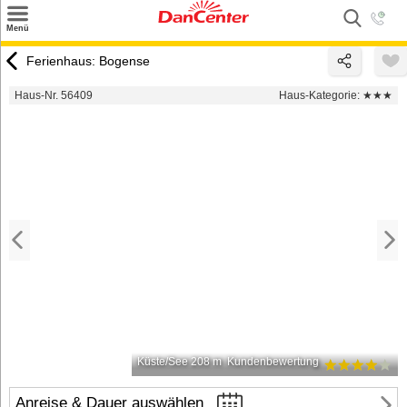
×
Menü
Suchen
Ferienhaus: Bogense
Urlaubsziele
Haus-Nr. 56409
Haus-Kategorie:
★★★
Weitere Urlaubsziele
Angebote
Inspiration
Kontakt
Gut zu wissen
Login
Küste/See 208 m
Kundenbewertung
Anreise & Dauer auswählen