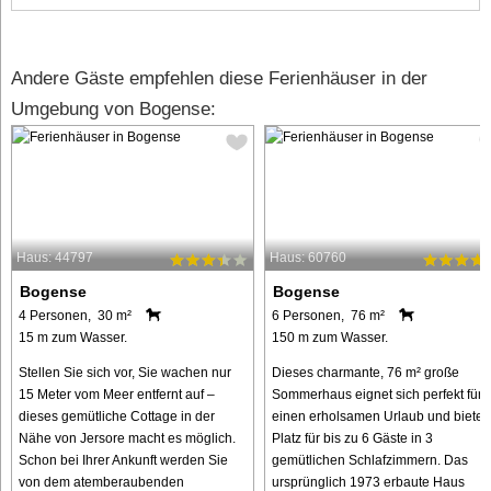
Andere Gäste empfehlen diese Ferienhäuser in der
Umgebung von Bogense:
Haus: 44797
Haus: 60760
Bogense
Bogense
4 Personen, 30 m²
6 Personen, 76 m²
15 m zum Wasser.
150 m zum Wasser.
Stellen Sie sich vor, Sie wachen nur
Dieses charmante, 76 m² große
15 Meter vom Meer entfernt auf –
Sommerhaus eignet sich perfekt für
dieses gemütliche Cottage in der
einen erholsamen Urlaub und bietet
Nähe von Jersore macht es möglich.
Platz für bis zu 6 Gäste in 3
Schon bei Ihrer Ankunft werden Sie
gemütlichen Schlafzimmern. Das
von dem atemberaubenden
ursprünglich 1973 erbaute Haus