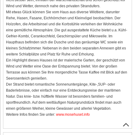
Wind und Wetter, dennoch nahe des privaten Strandufers.
Mit etwas Glück können Sie vom Haus aus diverse Wildtiere, darunter
Rehe, Hasen, Fasane, Eichhörnchen und Kleinvögel beobachten. Der
Holzofen, die Arbeitsinsel und die Korbstühle verleihen der Wohnküche
eine gemütliche Atmosphäre. Die gut ausgestattete Küche bietet u.a. Kühl-
Gefrier-Kombi, Cerankochfeld, Geschirrspüler und Mikrowelle. Im
Haupthaus befinden sich die Dusche und das geräumige WC sowie ein
kleines Schlafzimmer. Nebenan in den beiden separaten Annexen gibt es
weitere Schlafplätze und Platz für Ruhe und Erholung.
Ein Highlight dieses Hauses ist der malerische Garten, der geschützt von
Wind und Wetter eine Oase der Entspannung bietet. Von der großen
Terrasse aus können Sie Ihre morgendliche Tasse Kaffee mit Blick auf den
Seerosenteich genießen.
Der Strand bietet romantische Sonnenuntergänge, Kite-,SUP- oder
Baderlebnisse, oder einfach nur eine Entdeckungsreise der maritimen
Natur. Das knie- bzw. hüfttiefe Wasser ist besonders familien- und
sportfreundlich. Auf dem weitläufigen Naturgrundstück findet man auch
einen größeren Weiher, kleine Gewässer und allerlei Vegetation.
Weitere Infos finden Sie unter:
www.mosehuset.info