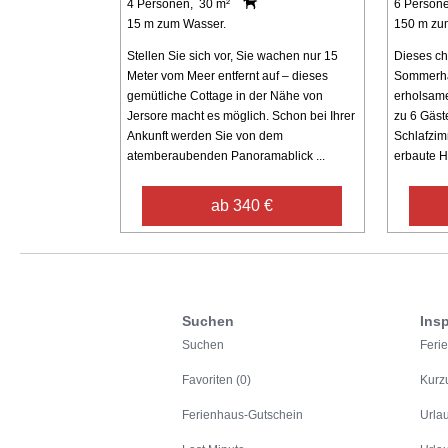
4 Personen, 30 m²
6 Person
15 m zum Wasser.
150 m zu
Stellen Sie sich vor, Sie wachen nur 15
Dieses ch
Meter vom Meer entfernt auf – dieses
Sommerhau
gemütliche Cottage in der Nähe von
erholsamen
Jersore macht es möglich. Schon bei Ihrer
zu 6 Gäst
Ankunft werden Sie von dem
Schlafzim
atemberaubenden Panoramablick ...
erbaute H
ab 340 €
Suchen
Insp
Suchen
Feri
Favoriten (0)
Kurz
Ferienhaus-Gutschein
Urla