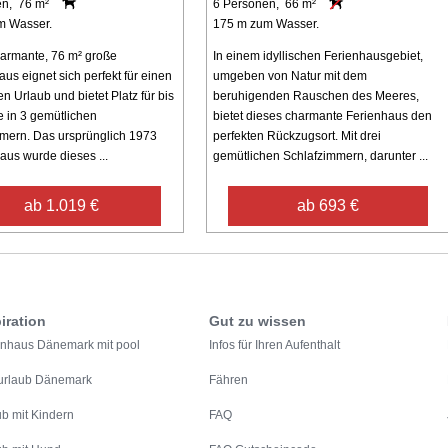
en, 76 m²
6 Personen, 66 m²
m Wasser.
175 m zum Wasser.
armante, 76 m² große
In einem idyllischen Ferienhausgebiet,
s eignet sich perfekt für einen
umgeben von Natur mit dem
 Urlaub und bietet Platz für bis
beruhigenden Rauschen des Meeres,
e in 3 gemütlichen
bietet dieses charmante Ferienhaus den
mern. Das ursprünglich 1973
perfekten Rückzugsort. Mit drei
aus wurde dieses ...
gemütlichen Schlafzimmern, darunter ...
ab 1.019 €
ab 693 €
iration
Gut zu wissen
enhaus Dänemark mit pool
Infos für Ihren Aufenthalt
urlaub Dänemark
Fähren
ub mit Kindern
FAQ