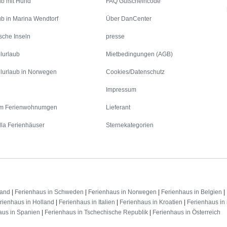
ub mit Hund
FAQ Gutscheincode
ub in Marina Wendtorf
Über DanCenter
sche Inseln
presse
lurlaub
Mietbedingungen (AGB)
lurlaub in Norwegen
Cookies/Datenschutz
Impressum
m Ferienwohnumgen
Lieferant
lla Ferienhäuser
Sternekategorien
land
|
Ferienhaus in Schweden
|
Ferienhaus in Norwegen
|
Ferienhaus in Belgien
|
rienhaus in Holland
|
Ferienhaus in Italien
|
Ferienhaus in Kroatien
|
Ferienhaus in 
aus in Spanien
|
Ferienhaus in Tschechische Republik
|
Ferienhaus in Österreich