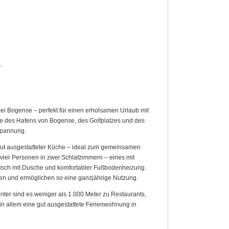
.
i Bogense – perfekt für einen erholsamen Urlaub mit
he des Hafens von Bogense, des Golfplatzes und des
spannung.
ut ausgestatteter Küche – ideal zum gemeinsamen
ier Personen in zwei Schlafzimmern – eines mit
ktisch mit Dusche und komfortabler Fußbodenheizung.
en und ermöglichen so eine ganzjährige Nutzung.
nter sind es weniger als 1.000 Meter zu Restaurants,
 in allem eine gut ausgestattete Ferienwohnung in