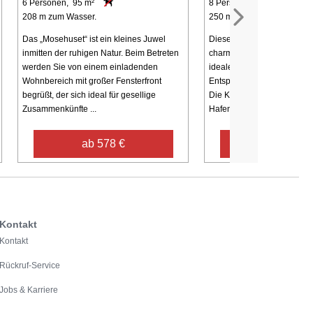
6 Personen, 95 m²
8 Personen, 110 m²
208 m zum Wasser.
250 m zum Wasser.
Das „Mosehuset“ ist ein kleines Juwel
Diese einladende Ferienw
inmitten der ruhigen Natur. Beim Betreten
charmanten Küstenort Boge
werden Sie von einem einladenden
ideale Kombination aus Kom
Wohnbereich mit großer Fensterfront
Entspannung und maleris
begrüßt, der sich ideal für gesellige
Die Küste ist nur 250 Meter 
Zusammenkünfte ...
Hafen ist in der ...
ab 578 €
ab 627 €
Kontakt
Kontakt
Rückruf-Service
Jobs & Karriere