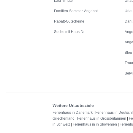
Last Minute
Urla
Familien-Sommer-Angebot
Urla
Rabatt-Gutscheine
Däni
Suche mit Haus-Nr.
Ange
Ange
Blog
Trau
Belvi
Weitere Urlaubsziele
Ferienhaus in Dänemark
|
Ferienhaus in Deutsch
Griechenland
|
Ferienhaus in Grossbritannien
|
Fe
in Schweiz
|
Ferienhaus in in Slowenien
|
Ferienh