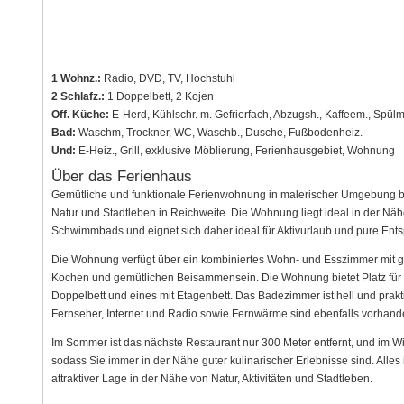
1 Wohnz.:
Radio, DVD, TV, Hochstuhl
2 Schlafz.:
1 Doppelbett, 2 Kojen
Off. Küche:
E-Herd, Kühlschr. m. Gefrierfach, Abzugsh., Kaffeem., Spülm
Bad:
Waschm, Trockner, WC, Waschb., Dusche, Fußbodenheiz.
Und:
E-Heiz., Grill, exklusive Möblierung, Ferienhausgebiet, Wohnung
Über das Ferienhaus
Gemütliche und funktionale Ferienwohnung in malerischer Umgebung be
Natur und Stadtleben in Reichweite. Die Wohnung liegt ideal in der Nä
Schwimmbads und eignet sich daher ideal für Aktivurlaub und pure Ent
Die Wohnung verfügt über ein kombiniertes Wohn- und Esszimmer mit g
Kochen und gemütlichen Beisammensein. Die Wohnung bietet Platz für v
Doppelbett und eines mit Etagenbett. Das Badezimmer ist hell und pra
Fernseher, Internet und Radio sowie Fernwärme sind ebenfalls vorhand
Im Sommer ist das nächste Restaurant nur 300 Meter entfernt, und im Wi
sodass Sie immer in der Nähe guter kulinarischer Erlebnisse sind. Alles
attraktiver Lage in der Nähe von Natur, Aktivitäten und Stadtleben.