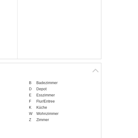
B
Badezimmer
D
Depot
E
Esszimmer
F
Flur/Entree
K
Küche
W
Wohnzimmer
Z
Zimmer