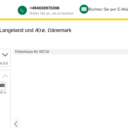
+494030970398
Buchen Sie per E-Mai
Rufen Sie an, um zu buchen
 Langeland und Ærø
,
Dänemark
Ferienhaus-Nr. 06716
n 5.0
00 m