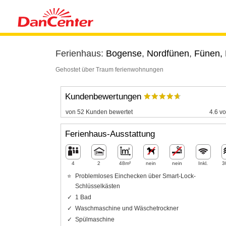
Ferienhaus:
Bogense
,
Nordfünen
,
Fünen,
Gehostet über Traum ferienwohnungen
Kundenbewertungen
von 52 Kunden bewertet
4.6 vo
Ferienhaus-Ausstattung
4
2
48m²
nein
nein
Inkl.
3
Problemloses Einchecken über Smart-Lock-
Schlüsselkästen
1 Bad
Waschmaschine und Wäschetrockner
Spülmaschine