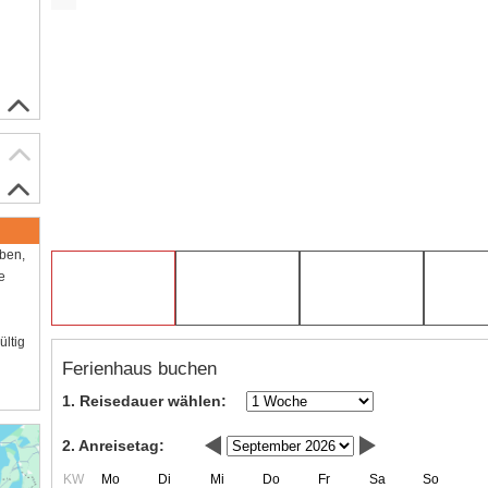
aben,
e
ültig
Ferienhaus buchen
1. Reisedauer wählen:
2. Anreisetag:
KW
Mo
Di
Mi
Do
Fr
Sa
So