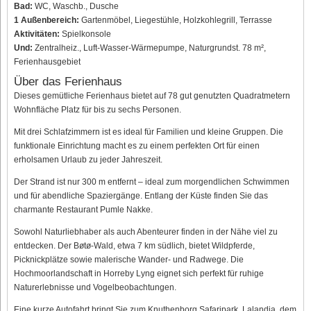
Bad:
WC, Waschb., Dusche
1 Außenbereich:
Gartenmöbel, Liegestühle, Holzkohlegrill, Terrasse
Aktivitäten:
Spielkonsole
Und:
Zentralheiz., Luft-Wasser-Wärmepumpe, Naturgrundst. 78 m²,
Ferienhausgebiet
Über das Ferienhaus
Dieses gemütliche Ferienhaus bietet auf 78 gut genutzten Quadratmetern
Wohnfläche Platz für bis zu sechs Personen.
Mit drei Schlafzimmern ist es ideal für Familien und kleine Gruppen. Die
funktionale Einrichtung macht es zu einem perfekten Ort für einen
erholsamen Urlaub zu jeder Jahreszeit.
Der Strand ist nur 300 m entfernt – ideal zum morgendlichen Schwimmen
und für abendliche Spaziergänge. Entlang der Küste finden Sie das
charmante Restaurant Pumle Nakke.
Sowohl Naturliebhaber als auch Abenteurer finden in der Nähe viel zu
entdecken. Der Bøtø-Wald, etwa 7 km südlich, bietet Wildpferde,
Picknickplätze sowie malerische Wander- und Radwege. Die
Hochmoorlandschaft in Horreby Lyng eignet sich perfekt für ruhige
Naturerlebnisse und Vogelbeobachtungen.
Eine kurze Autofahrt bringt Sie zum Knuthenborg Safaripark, Lalandia, dem