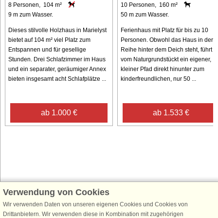
8 Personen, 104 m²
10 Personen, 160 m²
9 m zum Wasser.
50 m zum Wasser.
Dieses stilvolle Holzhaus in Marielyst
Ferienhaus mit Platz für bis zu 10
bietet auf 104 m² viel Platz zum
Personen. Obwohl das Haus in der 2
Entspannen und für gesellige
Reihe hinter dem Deich steht, führt
Stunden. Drei Schlafzimmer im Haus
vom Naturgrundstückt ein eigener,
und ein separater, geräumiger Annex
kleiner Pfad direkt hinunter zum
bieten insgesamt acht Schlafplätze ...
kinderfreundlichen, nur 50 ...
ab 1.000 €
ab 1.533 €
Verwendung von Cookies
Schließen Sie sich 100.000 Ferienhaus-Fans an
Wir verwenden Daten von unseren eigenen Cookies und Cookies von
Erhalten Sie einen
Willkommensgutschein von 25 €
für Ihren nächsten
Drittanbietern. Wir verwenden diese in Kombination mit zugehörigen