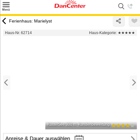
×
Menü
Suchen
Ferienhaus: Marielyst
Urlaubsziele
Haus-Nr. 62714
Haus-Kategorie:
★★★★★
Weitere Urlaubsziele
Angebote
Inspiration
Kontakt
Gut zu wissen
Login
Küste/See 300 m
Kundenbewertung
Anreise & Dauer auswählen