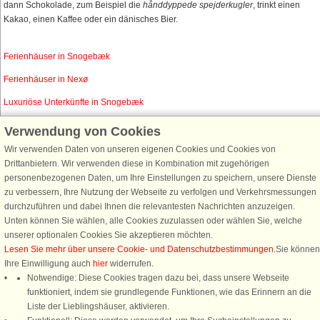
dann Schokolade, zum Beispiel die
hånddyppede spejderkugler
, trinkt einen
Kakao, einen Kaffee oder ein dänisches Bier.
Ferienhäuser in Snogebæk
Ferienhäuser in Nexø
Luxuriöse Unterkünfte in Snogebæk
Verwendung von Cookies
Wir verwenden Daten von unseren eigenen Cookies und Cookies von
Schließen Sie sich 100.000 Ferienhaus-Fans an
Drittanbietern. Wir verwenden diese in Kombination mit zugehörigen
personenbezogenen Daten, um Ihre Einstellungen zu speichern, unsere Dienste
Erhalten Sie einen
Willkommensgutschein von 25 €
für Ihren nächsten
zu verbessern, Ihre Nutzung der Webseite zu verfolgen und Verkehrsmessungen
Ferienhausurlaub - melden Sie sich einfach für den DanCenter Newsletter
durchzuführen und dabei Ihnen die relevantesten Nachrichten anzuzeigen.
an. Verpassen Sie nie wieder exklusive Angebote, Gewinnspiele und
Unten können Sie wählen, alle Cookies zuzulassen oder wählen Sie, welche
Urlaubstipps!
unserer optionalen Cookies Sie akzeptieren möchten.
Lesen Sie mehr über unsere Cookie- und Datenschutzbestimmungen
.Sie können
Ihre Einwilligung auch
hier
widerrufen.
Notwendige: Diese Cookies tragen dazu bei, dass unsere Webseite
funktioniert, indem sie grundlegende Funktionen, wie das Erinnern an die
Newsletter abonnieren
Liste der Lieblingshäuser, aktivieren.