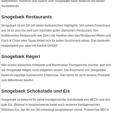
willkommen. Nördlich und südlich vom Snogebæk Havn findet ihr die feinen
Sandstrände.
Snogebæk Restaurants
Snogebæk ist ein Ort mit vielen kulinarischen Highlights. Von einem Ferienhaus
aus ist es also nie weit zum nächsten guten dänischen Restaurant. Von
traditionellen Restaurants wie
Den Lille Havfrue
über das Restaurant
Molen
und
Fisch & Chips oder Tapas findet sich für jeden Geschmack etwas. Das bedeutet
Hyggeligkeit
pur, aber mit Karibik-Gefühl!
Snogebæk Røgeri
Wer echtes dänisches Ambiente und Bornholmer Fischgerichte möchte, darf sich
die Snogebæk Røgeri nicht entgehen lassen. Die Räucherei von Snogebæk
bietet einzigartige kulinarische Erlebnisse. Hier könnt ihr auch leckere Produkte
zum Mitnehmen kaufen.
Snogebaek Schokolade und Eis
Snogebæk ist bekannt für seine handgemachte Schokolade von
BECH
und das
gute Eis.
Øriginal Is
beispielsweise bietet euch leckeres handgemachtes
Röllchen-Eis, das ihr vor Ort unbedingt ausprobieren müsst. Probiert bei BECH