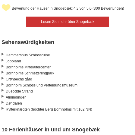
Bewertung der Häuser in Snogebæk: 4.3 von 5.0 (300 Bewertungen)
Lesen Sie mehr über Snogebæk
Sehenswürdigkeiten
Hammershus Schlossruine
Joboland
Bornholms Mittelaltercenter
Bornholms Schmetterlingpark
Grønbechs gård
Bornholm Schloss und Verteidungsmuseum
Dueodde Strand
Almindingen
Døndalen
Rytterknægten (höchter Berg Bornholms mit 162 NN)
10 Ferienhäuser in und um Snogebæk