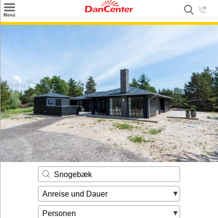
×
Menü
Suchen
Urlaubsziele
Weitere Urlaubsziele
Angebote
Inspiration
Kontakt
Gut zu wissen
Login
Snogebæk
Anreise und Dauer
Personen