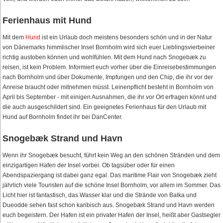
Ferienhaus mit Hund
Mit dem
Hund
ist ein Urlaub doch meistens besonders schön und in der Natur
von Dänemarks himmlischer Insel Bornholm wird sich euer Lieblingsvierbeiner
richtig austoben können und wohlfühlen. Mit dem Hund nach Snogebæk zu
reisen, ist kein Problem. Informiert euch vorher über die Einreisebestimmungen
nach Bornholm und über Dokumente, Impfungen und den Chip, die ihr vor der
Anreise braucht oder mitnehmen müsst. Leinenpflicht besteht in Bornholm von
April bis September - mit einigen Ausnahmen, die ihr vor Ort erfragen könnt und
die auch ausgeschildert sind. Ein geeignetes Ferienhaus für den Urlaub mit
Hund auf Bornholm findet ihr bei DanCenter.
Snogebæk Strand und Havn
Wenn ihr Snogebæk besucht, führt kein Weg an den schönen Stränden und dem
einzigartigen Hafen der Insel vorbei. Ob tagsüber oder für einen
Abendspaziergang ist dabei ganz egal. Das maritime Flair von Snogebæk zieht
jährlich viele Touristen auf die schöne Insel Bornholm, vor allem im Sommer. Das
Licht hier ist fantastisch, das Wasser klar und die Strände von Balka und
Dueodde sehen fast schon karibisch aus. Snogebæk Strand und Havn werden
euch begeistern. Der Hafen ist ein privater Hafen der Insel, heißt aber Gastsegler