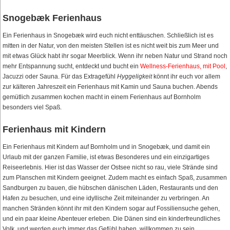
Snogebæk Ferienhaus
Ein Ferienhaus in Snogebæk wird euch nicht enttäuschen. Schließlich ist es
mitten in der Natur, von den meisten Stellen ist es nicht weit bis zum Meer und
mit etwas Glück habt ihr sogar Meerblick. Wenn ihr neben Natur und Strand noch
mehr Entspannung sucht, entdeckt und bucht ein
Wellness-Ferienhaus, mit Pool
,
Jacuzzi oder Sauna. Für das Extragefühl
Hyggeligkeit
könnt ihr euch vor allem
zur kälteren Jahreszeit ein Ferienhaus mit Kamin und Sauna buchen. Abends
gemütlich zusammen kochen macht in einem Ferienhaus auf Bornholm
besonders viel Spaß.
Ferienhaus mit Kindern
Ein Ferienhaus mit Kindern auf Bornholm und in Snogebæk, und damit ein
Urlaub mit der ganzen Familie, ist etwas Besonderes und ein einzigartiges
Reiseerlebnis. Hier ist das Wasser der Ostsee nicht so rau, viele Strände sind
zum Planschen mit Kindern geeignet. Zudem macht es einfach Spaß, zusammen
Sandburgen zu bauen, die hübschen dänischen Läden, Restaurants und den
Hafen zu besuchen, und eine idyllische Zeit miteinander zu verbringen. An
manchen Stränden könnt ihr mit den Kindern sogar auf Fossiliensuche gehen,
und ein paar kleine Abenteuer erleben. Die Dänen sind ein kinderfreundliches
Volk, und werden euch immer das Gefühl haben, willkommen zu sein.