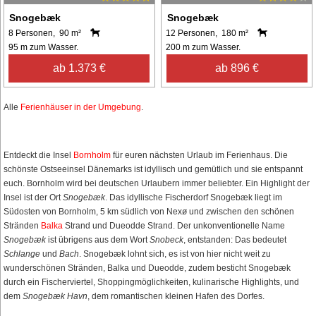
Snogebæk
Snogebæk
8 Personen, 90 m²
12 Personen, 180 m²
95 m zum Wasser.
200 m zum Wasser.
ab 1.373 €
ab 896 €
Alle
Ferienhäuser in der Umgebung
.
Entdeckt die Insel
Bornholm
für euren nächsten Urlaub im Ferienhaus. Die
schönste Ostseeinsel Dänemarks ist idyllisch und gemütlich und sie entspannt
euch. Bornholm wird bei deutschen Urlaubern immer beliebter. Ein Highlight der
Insel ist der Ort
Snogebæk
. Das idyllische Fischerdorf Snogebæk liegt im
Südosten von Bornholm, 5 km südlich von Nexø und zwischen den schönen
Stränden
Balka
Strand und Dueodde Strand. Der unkonventionelle Name
Snogebæk
ist übrigens aus dem Wort
Snobeck
, entstanden: Das bedeutet
Schlange
und
Bach
. Snogebæk lohnt sich, es ist von hier nicht weit zu
wunderschönen Stränden, Balka und Dueodde, zudem besticht Snogebæk
durch ein Fischerviertel, Shoppingmöglichkeiten, kulinarische Highlights, und
dem
Snogebæk Havn
, dem romantischen kleinen Hafen des Dorfes.