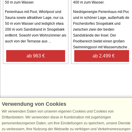
50 m zum Wasser.
400 m zum Wasser.
Ferienhaus mit Pool, Whirlpool und
Niedrigenergie-Ferienhaus mit Pool
Sauna sowie attraktiver Lage, nur ca.
und in schöner Lage, außerhalb des
50 m vom Wasser und lediglich etwa
Fischerdorfes Snogebæk und
200 m vom Sandstrand in Snogebæk
zwischen zwei der besten
entfernt. Sowohl vom Wohnzimmer als
Sandstrände der Insel. Der
auch von der Terrasse aus ...
Poolbereich bietet einen großen
Swimmingpool mit Wasserrutsche ...
ab 963 €
ab 2.499 €
Verwendung von Cookies
Schließen Sie sich 100.000 Ferienhaus-Fans an
Wir verwenden Daten von unseren eigenen Cookies und Cookies von
Erhalten Sie einen
Willkommensgutschein von 25 €
für Ihren nächsten
Drittanbietern. Wir verwenden diese in Kombination mit zugehörigen
Ferienhausurlaub - melden Sie sich einfach für den DanCenter Newsletter
personenbezogenen Daten, um Ihre Einstellungen zu speichern, unsere Dienste
an. Verpassen Sie nie wieder exklusive Angebote, Gewinnspiele und
zu verbessern, Ihre Nutzung der Webseite zu verfolgen und Verkehrsmessungen