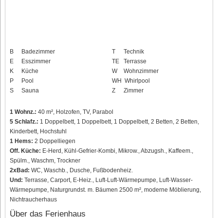
B
Badezimmer
T
Technik
E
Esszimmer
TE
Terrasse
K
Küche
W
Wohnzimmer
P
Pool
WH
Whirlpool
S
Sauna
Z
Zimmer
1 Wohnz.:
40 m², Holzofen, TV, Parabol
5 Schlafz.:
1 Doppelbett, 1 Doppelbett, 1 Doppelbett, 2 Betten, 2 Betten,
Kinderbett, Hochstuhl
1 Hems:
2 Doppelliegen
Off. Küche:
E-Herd, Kühl-Gefrier-Kombi, Mikrow., Abzugsh., Kaffeem.,
Spülm., Waschm, Trockner
2xBad:
WC, Waschb., Dusche, Fußbodenheiz.
Und:
Terrasse, Carport, E-Heiz., Luft-Luft-Wärmepumpe, Luft-Wasser-
Wärmepumpe, Naturgrundst. m. Bäumen 2500 m², moderne Möblierung,
Nichtraucherhaus
Über das Ferienhaus