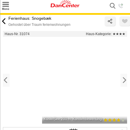
×
Menü
Suchen
Ferienhaus: Snogebæk
Gehostet über Traum ferienwohnungen
Urlaubsziele
Haus-Nr. 31074
Haus-Kategorie:
★★★★
Weitere Urlaubsziele
Angebote
Inspiration
Kontakt
Gut zu wissen
Login
Küste/See 200 m
Kundenbewertung