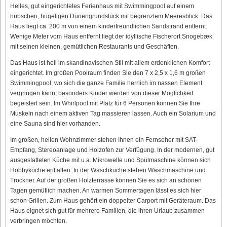
Helles, gut eingerichtetes Ferienhaus mit Swimmingpool auf einem
hübschen, hügeligen Dünengrundstück mit begrenztem Meeresblick. Das
Haus liegt ca. 200 m von einem kinderfreundlichen Sandstrand entfernt.
Wenige Meter vom Haus entfernt liegt der idyllische Fischerort Snogebæk
mit seinen kleinen, gemütlichen Restaurants und Geschäften.
Das Haus ist hell im skandinavischen Stil mit allem erdenklichen Komfort
eingerichtet. Im großen Poolraum finden Sie den 7 x 2,5 x 1,6 m großen
Swimmingpool, wo sich die ganze Familie herrlich im nassen Element
vergnügen kann, besonders Kinder werden von dieser Möglichkeit
begeistert sein. Im Whirlpool mit Platz für 6 Personen können Sie Ihre
Muskeln nach einem aktiven Tag massieren lassen. Auch ein Solarium und
eine Sauna sind hier vorhanden.
Im großen, hellen Wohnzimmer stehen Ihnen ein Fernseher mit SAT-
Empfang, Stereoanlage und Holzofen zur Verfügung. In der modernen, gut
ausgestatteten Küche mit u.a. Mikrowelle und Spülmaschine können sich
Hobbyköche entfalten. In der Waschküche stehen Waschmaschine und
Trockner. Auf der großen Holzterrasse können Sie es sich an schönen
Tagen gemütlich machen. An warmen Sommertagen lässt es sich hier
schön Grillen. Zum Haus gehört ein doppelter Carport mit Geräteraum. Das
Haus eignet sich gut für mehrere Familien, die ihren Urlaub zusammen
verbringen möchten.