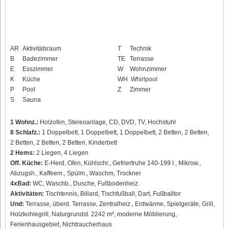
AR
Aktivitätsraum
T
Technik
B
Badezimmer
TE
Terrasse
E
Esszimmer
W
Wohnzimmer
K
Küche
WH
Whirlpool
P
Pool
Z
Zimmer
S
Sauna
1 Wohnz.:
Holzofen, Stereoanlage, CD, DVD, TV, Hochstuhl
8 Schlafz.:
1 Doppelbett, 1 Doppelbett, 1 Doppelbett, 2 Betten, 2 Betten,
2 Betten, 2 Betten, 2 Betten, Kinderbett
2 Hems:
2 Liegen, 4 Liegen
Off. Küche:
E-Herd, Ofen, Kühlschr., Gefriertruhe 140-199 l., Mikrow.,
Abzugsh., Kaffeem., Spülm., Waschm, Trockner
4xBad:
WC, Waschb., Dusche, Fußbodenheiz.
Aktivitäten:
Tischtennis, Billard, Tischfußball, Dart, Fußballtor
Und:
Terrasse, überd. Terrasse, Zentralheiz., Erdwärme, Spielgeräte, Grill,
Holzkohlegrill, Naturgrundst. 2242 m², moderne Möblierung,
Ferienhausgebiet, Nichtraucherhaus